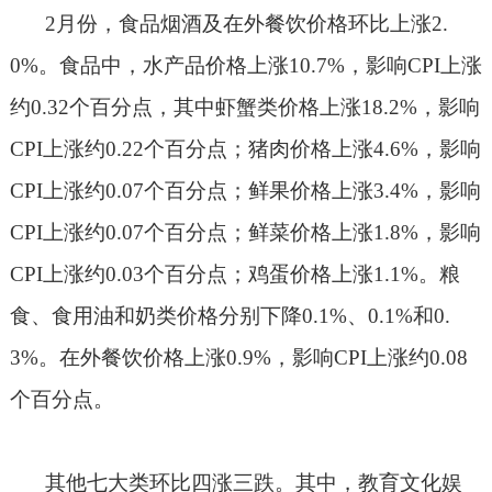
2
月份，食品烟酒及在外餐饮价格环比上涨
2.
0%
。食品中，水产品价格上涨
10.7%
，影响
CPI
上涨
约
0.32
个百分点，其中虾蟹类价格上涨
18.2%
，影响
CPI
上涨约
0.22
个百分点；猪肉价格上涨
4.6%
，影响
CPI
上涨约
0.07
个百分点；鲜果价格上涨
3.4%
，影响
CPI
上涨约
0.07
个百分点；鲜菜价格上涨
1.8%
，影响
CPI
上涨约
0.03
个百分点；鸡蛋价格上涨
1.1%
。粮
食、食用油和奶类价格分别下降
0.1%
、
0.1%
和
0.
3%
。在外餐饮价格上涨
0.9%
，影响
CPI
上涨约
0.08
个百分点。
其他七大类环比四涨三跌。其中，教育文化娱