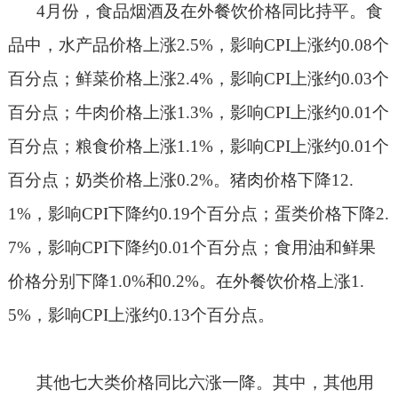
4
月份，食品烟酒及在外餐饮价格同比持平。食
品中，水产品价格上涨
2.5%
，影响
CPI
上涨约
0.08
个
百分点；鲜菜价格上涨
2.4%
，影响
CPI
上涨约
0.03
个
百分点；牛肉价格上涨
1.3%
，影响
CPI
上涨约
0.01
个
百分点；粮食价格上涨
1.1%
，影响
CPI
上涨约
0.01
个
百分点；奶类价格上涨
0.2%
。猪肉价格下降
12.
1%
，影响
CPI
下降约
0.19
个百分点；蛋类价格下降
2.
7%
，影响
CPI
下降约
0.01
个百分点；食用油和鲜果
价格分别下降
1.0%
和
0.2%
。在外餐饮价格上涨
1.
5%
，影响
CPI
上涨约
0.13
个百分点。
其他七大类价格同比六涨一降。其中，其他用