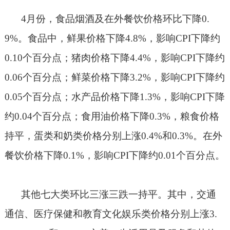
4
月份，食品烟酒及在外餐饮价格环比下降
0.
9%
。食品中，鲜果价格下降
4.8%
，影响
CPI
下降约
0.10
个百分点；猪肉价格下降
4.4%
，影响
CPI
下降约
0.06
个百分点；鲜菜价格下降
3.2%
，影响
CPI
下降约
0.05
个百分点；水产品价格下降
1.3%
，影响
CPI
下降
约
0.04
个百分点；食用油价格下降
0.3%
，粮食价格
持平，蛋类和奶类价格分别上涨
0.4%
和
0.3%
。在外
餐饮价格下降
0.1%
，影响
CPI
下降约
0.01
个百分点。
其他七大类环比三涨三跌一持平。其中，交通
通信、医疗保健和教育文化娱乐类价格分别上涨
3.