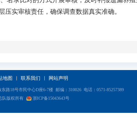
审、名录比对的方式开展审核，
及时
补报遗漏养殖
层压实审核责任，确保调查数据真实准确。
站地图
联系我们
网站声明
市民中心D座6-7楼 邮编：310026 电话：0571-85257389
总队版权所有
浙ICP备15043643号