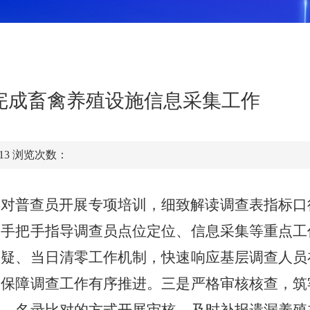
完成畜禽养殖设施信息采集工作
:13
浏览次数：
县
对
普查员
开展
专项培训，细致解读调查表指标口
，手把手指导
调查员
点位定位、
信息采集
等重点工
答疑、当日清零工作机制，快速响应基层调查人员
，保障调查工作有序推进。三是严格审核核查，筑