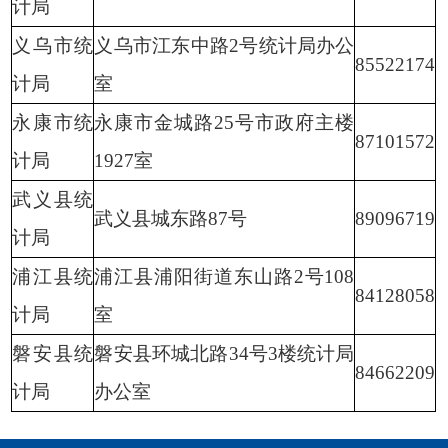
计局
义乌市统
义乌市江东中路2号统计局办公
85522174
计局
室
永康市统
永康市金城路25号市政府主楼
87101572
计局
1927室
武义县统
武义县城东路87号
89096719
计局
浦江县统
浦江县浦阳街道东山路2号108
84128058
计局
室
磐安县统
磐安县环城北路34号3楼统计局
84662209
计局
办公室