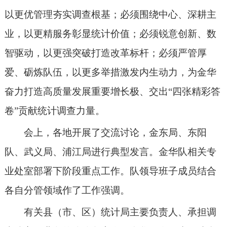
以更优管理夯实调查根基
；
必须围绕中心、深耕主
业，以更精服务彰显统计价值
；
必须锐意创新、数
智驱动，以更强突破打造改革标杆
；
必须严管厚
爱、砺炼队伍，以更多举措激发内生动力
，
为
金华
奋力打造高质量发展重要增长极
、
交出
“四张精彩答
卷”贡献
统计调查
力量
。
会上，各地开展了交流讨论，
金东局
、东阳
队、
武义
局、
浦江
局进行典型发言。金华队
相关
专
业处室部署下阶段重点工作。队领导班子成员结合
各自分管领域作了工作强调。
有关县（市、区）统计局
主要负责人、
承担调