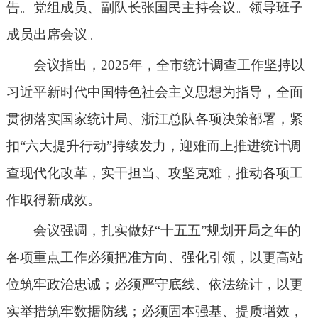
告。党组成员、副队长张国民主持会议。领导班子
成员出席会议。
会议指出，
2025年
，
全市统计调查工作坚持
以
习近平新时代中国特色社会主义思想为指导，
全面
贯彻落实国家
统计
局、
浙江
总队各项决策部署，紧
扣
“六大提升行动”持续发力，
迎难而上推进统计调
查现代化改革，
实干担当、攻坚克难，推动各项工
作取得新成效
。
会议
强调
，
扎实做好
“十五五”规划开局之年的
各项重点工作
必须把准方向、强化引领，以更高站
位筑牢政治忠诚
；
必须严守底线、依法统计，以更
实举措筑牢数据防线
；
必须固本强基、提质增效，