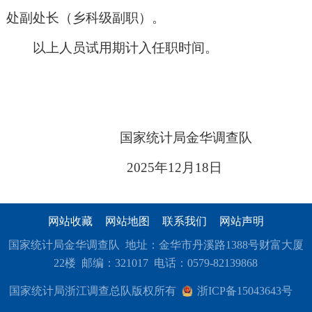
处
副
处长（乡科级
副
职）。
以上人员试用期计入任职时间。
国家统计局金华调查队
202
5
年
12
月
18
日
网站收藏
网站地图
联系我们
网站声明
国家统计局金华调查队 地址：金华市丹溪路1388号财富大厦
22楼 邮编：321017 电话：0579-82139868
国家统计局浙江调查总队版权所有
浙ICP备15043643号