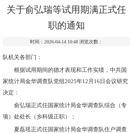
关于俞弘瑞等试用期满正式任
职的通知
时间：2026-04-14 10:48
浏览次数：
队机关各部门：
根据试用期间的德才表现和工作实绩，中共国
家统计局金华调查队党组
202
5
年
12
月
16
日会议研究
决定：
俞弘瑞
正式任国家统计局金华调查队
综合（专
项）处处长
（乡科级
正
职）；
夏磊瑶
正式任国家统计局金华调查队
住户
调查