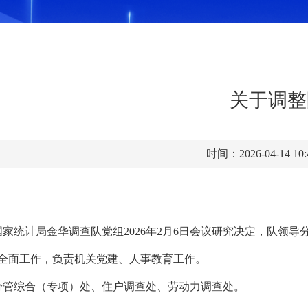
关于调整
时间：2026-04-14 10
国家统计局
金华
调查
队
党组
202
6
年
2
月
6
日
会议研究决定，队领导
全面工作，负责机关党建、人事教育工作。
分管综合（
专项
）
处
、住户调查处
、劳动力调查处
。