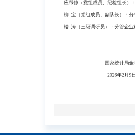
应帮修
（党组
成员、
纪检组长
）
柳
宝（党组成员、副队长）：分
楼
涛（三级调研员）：分管企业
国家
统计局金
202
6
年
2
月
9