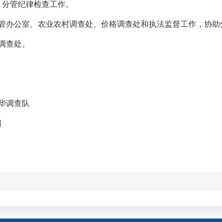
：分管
纪律检查工作
。
管办公室、农业农村
调查
处、价格调查处
和
执法监督工作，协助
调查处。
华调查队
日