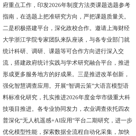
府重点工作，
印发
2026年制度方法类课题选题参考
指南，
在选题上把准研究方向
，
严把课题质量关。
二是积极搭建平台，深化政校合作。邀请上海财经
大学浙江学院专家团队来队座谈，与各专业部门就
统计科研、调研、课题等可合作方向进行深入交
流，搭建政府统计实践与学术研究融合平台，推进
形成更多服务地方的好成果。三是推进改革创新，
强化智慧调查应用。
开展
“智调云策”大语言模型
语
料标准化研究
，
扎实推进
2026年度
金华市级
重大科
技项目
推进
。各专业协同发力，农业调查
依托四农
普深化
“无人机遥感+AI
应用
”平台
二期研究
，
进一步
优化模型性能，探索
数据全流程自动化
采集，加快