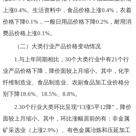
上涨
0.4
%。生活资料中
，食品价格
上涨
0.4%
，衣着
价格下降
0.1%
，
一般日用品价格
下降
0.2%
，
耐用消
费品
价格上涨
0.1%
。
（二）大类
行业产品价格变动情况
1.与上年同期相比，30个大类行业中有
21
个行
业产品价格
下降
，
降
价面
较上月缩小
。其中，
化学
纤维制造业、食品制造业、农副食品加工业
价格分
别
下降
18.6%、18.5
%
、
8.8
%。
2.
3
0
个行业大类环比呈现
“
13
涨
5
平
12
降
”，降价
面较上月缩小。其中，环比涨幅居前的有：非金属
矿采选业（上涨
2.9
%
）、有色金属冶炼和压延加工