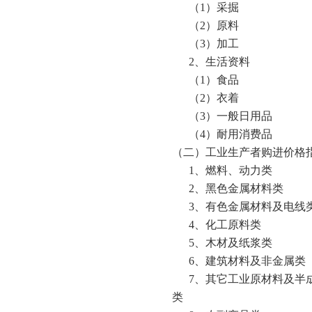
（
1
）采掘
（
2
）原料
（
3
）加工
2
、生活资料
（
1
）食品
（
2
）衣着
（
3
）一般日用品
（
4
）耐用消费品
（二）工业生产者购进价格
1
、燃料、动力类
2
、黑色金属材料类
3
、有色金属材料及电线
4
、化工原料类
5
、木材及纸浆类
6
、建筑材料及非金属类
7
、其它工业原材料及半
类