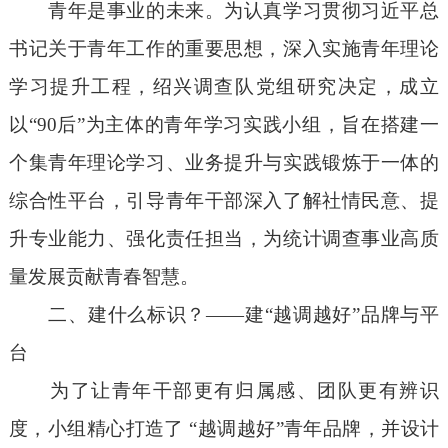
青年是事业的未来。为认真学习贯彻习近平总
书记关于青年工作的重要思想，深入实施青年理论
学习提升工程，绍兴调查队党组研究决定，成立
以
“90
后
”
为主体的青年学习实践小组，旨在搭建一
个
集
青年理论学习、业务提升与实践锻炼
于一体
的
综合性平台，
引导青年干部深入了解社情民意、提
升专业能力、强化责任担当
，为统计调查事业高质
量发展贡献青春智慧。
二
、
建什么标识？
——
建
“
越调越好
”
品牌与平
台
为了让青年干部更有归属感、团队更有辨识
度，小组精心打造了
“
越调越好
”
青年品牌，并设计