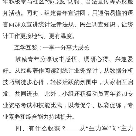
年积极参与社区
“
微心愿
”
认领、普法宣传等志愿服
务活动。同时，组建青年宣讲团，用通俗易懂的语
言向群众宣讲统计法律法规、民生调查知识，让统
计工作更接地气、更有温度。
互学互鉴：一季一分享共成长
鼓励青年分享读书感悟、调研心得、兴趣爱
好。从经典著作阅读到统计业务探讨，从数据分析
技巧到徒步心得，轻松活跃的氛围中，大家相互启
发、共同进步。此外，小组还积极动员青年参加专
业资格考试和技能比武，以考促学、以赛促练，
专
业素养和综合能力持续提升
。
四
、
有什么
收获
？
——
从
“
生力军
”
向
“
主力