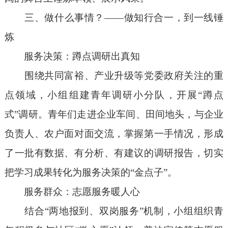
三
、
做什么事情
？
——
做
知行合一，
到
一线锤
炼
服务决策：蹲点调研出真知
围绕共同富裕、产业升级等党委政府关注的重
点领域，小组组建青年调研小分队，开展
“
蹲点
式
”
调研。青年们走进企业车间、田间地头，与企业
负责人、农户面对面交流，掌握第一手情况，形成
了一批有数据、有分析、有建议的调研报告，
切实
把
学习成果转化为服务决策的
“
金点子
”
。
服务群众：志愿服务暖人心
结合
“
两地报到、双岗服务
”
机制，小组组织青