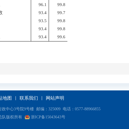
上
96.1
99.8
数
93.4
99.7
93.5
99.8
93.4
99.8
上
93.4
99.6
站地图
联系我们
网站声明
号院9号楼 邮编：325009 电话：0577-88966855
总队版权所有
浙ICP备15043643号