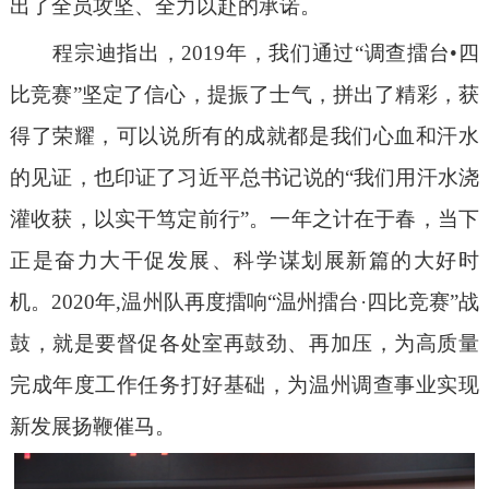
出了全员攻坚、全力以赴的承诺。
程宗迪指出，
2019
年，我们通过“调查擂台
•
四
比竞赛”坚定了信心，提振了士气，拼出了精彩，获
得了荣耀，可以说所有的成就
都是我们心血和汗水
的见证，也印证了习近平总书记说的“我们用汗水浇
灌收获，以实干笃定前行”。一年之计在于春，当下
正是奋力大干促发展、科学谋划展新篇的大好时
机。
2020
年
,
温州队再度擂响“温州擂台·四比竞赛”战
鼓，就是要督促各处室再鼓劲、再加压，为高质量
完成年度工作任务打好基础，为温州调查事业实现
新发展扬鞭催马。