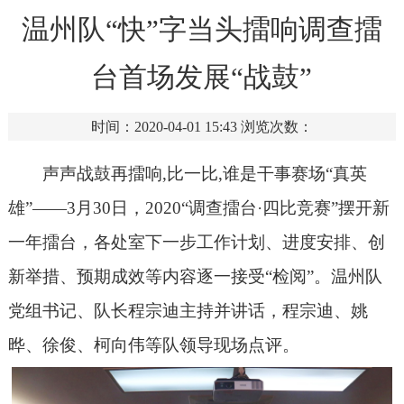
温州队“快”字当头擂响调查擂
台首场发展“战鼓”
时间：2020-04-01 15:43
浏览次数：
声声战鼓再擂响
,
比一比
,
谁是干事赛场“真英
雄”——
3
月
30
日，
2020
“调查擂台·四比竞赛”摆开新
一年擂台，各处室下一步工作计划、进度安排、创
新举措、预期成效等内容逐一接受“检阅”。温州队
党组书记、队长程宗迪主持并讲话，程宗迪、姚
晔、徐俊、柯向伟等队领导现场点评。