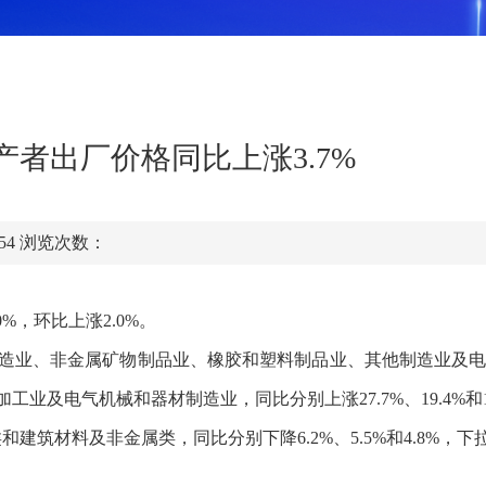
产者出厂价格同比上涨3.7%
:54
浏览次数：
0
%，环比
上涨
2.0%
。
造业、非金属矿物制品业、橡胶和塑料制品业、其他制造业及
电气机械和器材制造业，同比分别上涨27.7%、19.4%和12
类
和
建筑材料及非金属类
，同比分别下降
6.2%
、
5.5%
和
4.8
%，
下