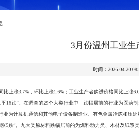
息
3月份温州工业生
时间：2026-04-20 08
同比
上涨
3.7
%，环比
上涨
1.6%
；工业生产者购进价格同比
上涨
6.
1平1
6
跌
”
。在调查的
29个大类行业中，跌幅
居前的行业为
医药制
业为计算机通信和其他电子设备制造业、有色金属冶炼和压延加工业及
4
涨
5
跌
”
。九大类原材料
跌幅居前的为
燃料动力类、木材及纸浆