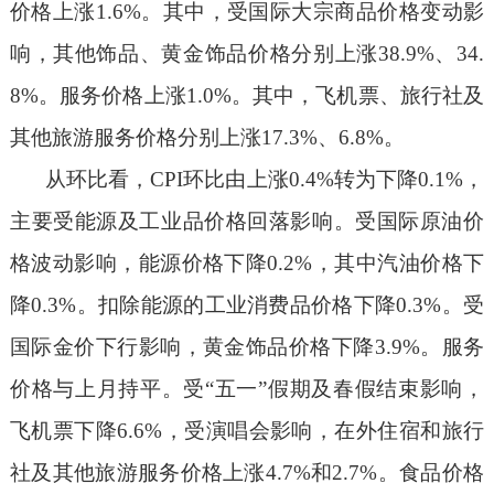
价格上涨1.6%。其中，受国际大宗商品价格变动影
响，其他饰品
、
黄金饰品价格分别上涨
38.9%
、
34.
8%。服务价格上涨1.0%。其中，飞机票、旅行社及
其他旅游服务价格分别上涨17.3%、6.8%。
从环比看，
CPI环比由上涨0.4%转为下降0.1%，
主要受
能源及工业品
价格
回落
影响。受国际原
油
价
格波动影响，能源价格下降
0.2%，其中汽油价格下
降0.3%。扣除能源的工业消费品价格下降0.3%。受
国际金价下行影响，黄金饰品价格下降3.9%。服务
价格与上月持平。
受
“五一”假期及春假
结束
影响，
飞机票
下降
6.6%，受演唱会影响，
在外住宿
和旅行
社
及其他旅游服务
价格
上涨
4.7
%
和
2.7
%
。
食品价格