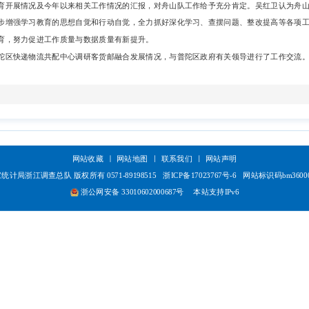
育开展情况及今年以来相关工作情况的汇报，对舟山队工作给予充分肯定。吴红卫认为舟
步增强学习教育的思想自觉和行动自觉，全力抓好深化学习、查摆问题、整改提高等各项
育，努力促进工作质量与数据质量有新提升。
陀区快递物流共配中心调研客货邮融合发展情况，与普陀区政府有关领导进行了工作交流
网站收藏
网站地图
联系我们
网站声明
统计局浙江调查总队 版权所有 0571-89198515
浙ICP备17023767号-6
网站标识码bm36000
浙公网安备 33010602000687号
本站支持IPv6