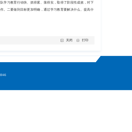
山队学习教育行动快、抓得紧、落得实，取得了阶段性成效，对下
工作。二要做到目标更加明确，通过学习教育要解决什么、提高什
。
关闭
打印
046