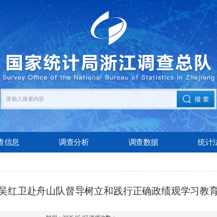
查信息
调查分析
调查数据
统计
吴红卫赴舟山队督导树立和践行正确政绩观学习教