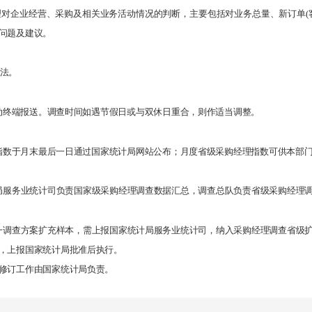
理对企业经营、采购及相关业务活动情况的判断，主要包括对业务总量、新订单(
问题及建议。
方法。
或移动终端报送。调查时间如遇节假日或与双休日重合，则作适当调整。
指数于月末最后一日通过国家统计局网站公布；月度省级采购经理指数可供本部
局服务业统计司负责国家级采购经理调查数据汇总，调查总队负责省级采购经理
一调查方案扩充样本，需上报国家统计局服务业统计司，纳入采购经理调查省级
，上报国家统计局批准后执行。
修订工作由国家统计局负责。