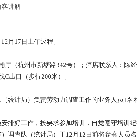
内容讲解；
，
12月17日上午返程
。
瀚厅（杭州市新塘路342号）
；
酒店联系人：陈
线C出口（步行200米）。
队（统计局）负责劳动力调查
工作
的
业务人
员
1名
员安排好工作，按要求参加培训，自觉遵守培训纪
市）调查队（统计局）于
12月12日前将参会人