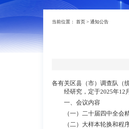
当前位置：
首页
>
通知公告
各有关区县（市）调查队（
经研
究，定于
2025年
一、会议内容
（一）二十届四中全会
（二）
大样本轮换和程