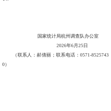
国家统计局杭州调查队办公室
202
6
年
6月2
5
日
（
联系人：郝倩丽
；联系
电话：
0571-8525743
0
）