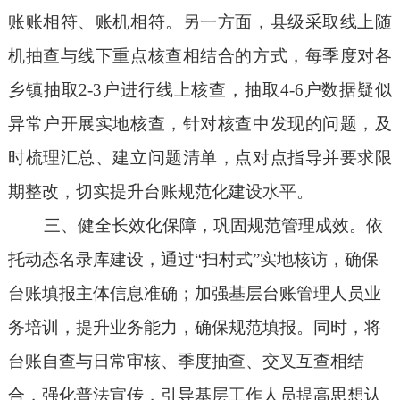
账账相符、账机相符
。另一方面，
县级采取线上随
机抽
查与
线下
重点核查相结合的方式，
每季度对各
乡镇抽取
2-3户进行线上核查，抽取4-6户数据疑似
异常户
开展实地核查，针对核查中发现的问题，及
时梳理汇总、建立问题清单，点对点指导
并要求限
期
整改，切实提升台账规范化建设水平。
三、健全长效化保障，巩固
规范管理
成效。依
托动态名录库建设，通过
“扫村式”实地核访，确保
台账填报主体信息
准确；加强基层台账管理人员业
务培训，提升
业务
能力
，确保
规范填报。同时，将
台账
自查与
日常审核、季度抽查、交叉互查相结
合，强化普法宣传，引导基层工作人员提高思想认