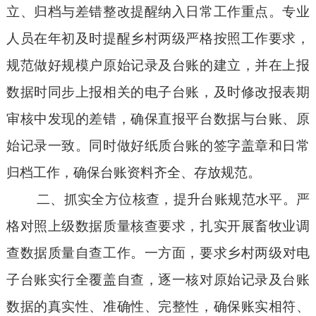
立、
归档与差错整改提醒纳入日常工作重点。
专业
人员在
年初及时
提醒
乡村两级
严格按照工作要求，
规范做好
规模户原始记录及
台账
的建立，并在上报
数据时同步上报相关的电子台账，
及时修改
报表期
审核中发现的差错
，确保直报平台数据与台账
、
原
始记录一致。同时做好纸质
台账
的
签字盖章
和
日常
归档工作，确保台账资料齐全、存放规范。
二、抓实全方位核查，提升台账规范水平。严
格对照上级数据质量核查要求，扎实开展畜牧业
调
查数据质量
自查工作。一方面，
要求乡
村两级
对
电
子台账实行全覆盖自查，逐
一
核对
原始记录及
台账
数据的真实性、准确性、完整性，确保账实
相符
、