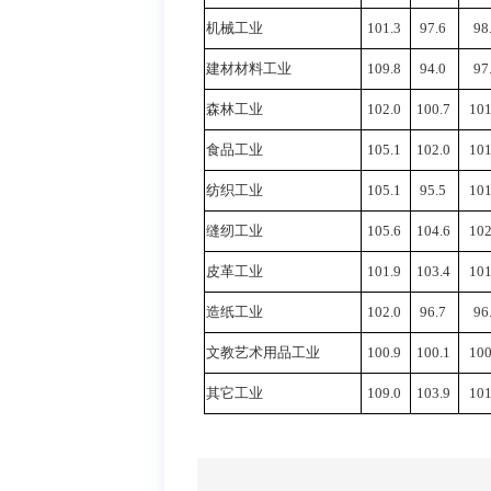
机械工业
101.3
97.6
98
建材材料工业
109.8
94.0
97
森林工业
102.0
100.7
10
食品工业
105.1
102.0
10
纺织工业
105.1
95.5
10
缝纫工业
105.6
104.6
10
皮革工业
101.9
103.4
10
造纸工业
102.0
96.7
96
文教艺术用品工业
100.9
100.1
10
其它工业
109.0
103.9
10