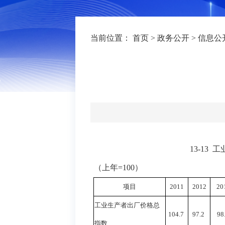
当前位置：
首页
>
政务公开
>
信息公
13-13
（上年=100）
项目
2011
2012
20
工业生产者出厂价格总
104.7
97.2
98
指数