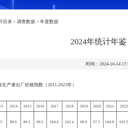
开目录
>
调查数据
>
年度数据
2024年统计年
时间：2024-10-14 17
 工业生产者出厂价格指数（2011-2023年）
13
2014
2015
2016
2017
2018
2019
2020
2021
202
.5
98.6
96.5
99.2
104.4
102.4
99.0
97.5
104.9
103.