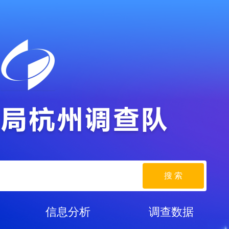
搜 索
信息分析
调查数据