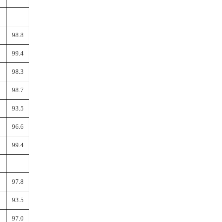
7
98.8
4
99.4
0
98.3
0
98.7
8
93.5
6
96.6
3
99.4
2
97.8
8
93.5
7
97.0