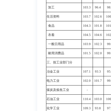
加工
103.3
96.4
98
生活资料
103.7
102.6
10
食品
104.3
101.8
10
衣着
104.5
104.6
10
一般日用品
103.9
102.3
99
耐用消费品
101.5
102.0
99
三、按工业部门分
冶金工业
107.1
93.3
95
电力工业
102.0
101.7
99
煤炭及炼焦工业
-
石油工业
110.4
103.0
10
化学工业
109.3
93.8
97