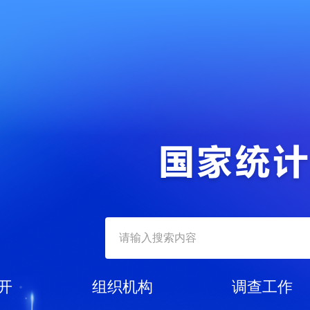
开
组织机构
调查工作