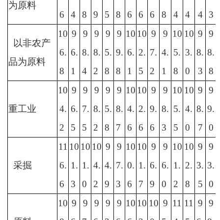
为原料
6
4
8
9
5
8
6
6
6
8
4
4
4
3
10
9
9
9
9
9
10
10
9
9
10
10
9
9
以非农产
6.
6.
8.
8.
5.
9.
6.
2.
7.
4.
5.
3.
8.
8.
品为原料
8
1
4
2
8
8
1
5
2
1
8
0
3
8
10
9
9
9
9
9
10
10
9
9
10
10
9
9
重工业
4.
6.
7.
8.
5.
8.
4.
2.
9.
8.
5.
4.
8.
9.
2
5
5
2
8
7
6
6
6
3
5
0
7
0
11
10
10
10
9
9
10
10
9
9
10
10
9
9
采掘
6.
1.
1.
4.
4.
7.
0.
1.
6.
6.
1.
2.
3.
3.
6
3
0
2
9
3
6
7
9
0
2
8
5
0
10
9
9
9
9
9
10
10
10
9
11
11
9
9