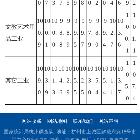
0
7
3
7
5
9
8
0
2
0
4
6
9
2
1
1
10
10
10
9
9
9
9
9
9
9
10
10
文教艺术用
0
0
0.
0.
0.
8.
8.
9.
9.
7.
8.
9.
2.
3.
品工业
0.
1.
9
1
0
8
9
5
7
9
0
4
7
6
1
1
1
1
10
10
10
10
10
10
10
10
10
10
10
10
0
0
其它工业
9.
3.
1.
4.
2.
5.
2.
3.
5.
5.
1.
3.
5.
7.
0
9
3
6
9
5
5
0
4
4
1
7
0
4
网站收藏
网站地图
联系我们
网站声明
国家统计局杭州调查队 地址：杭州市上城区解放东路18号市
民中心D座6-7楼 邮编：310026 电话：0571-85257389