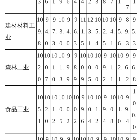
3
6
1
9
6
4
4
2
3
8
7
1
1
7
10
9
9
10
9
9
11
12
10
10
10
9
8
9
建材材料工
9.
4.
7.
3.
4.
6.
1.
3.
5.
2.
4.
5.
9.
5.
业
8
0
3
0
0
3
5
1
4
5
1
6
3
3
10
10
10
10
9
9
10
10
10
9
10
10
9
9
森林工业
2.
0.
1.
1.
9.
8.
0.
0.
0.
9.
1.
2.
6.
6.
0
7
0
3
9
9
9
5
0
2
1
1
2
8
1
10
10
10
10
10
10
9
10
10
9
10
10
9
0
食品工业
5.
2.
1.
0.
0.
0.
9.
0.
1.
9.
0.
1.
9.
0.
1
0
2
5
2
2
6
4
2
4
8
0
4
0
10
9
10
9
9
10
10
10
9
9
10
10
9
9