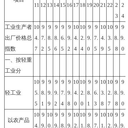
11
12
13
14
15
16
17
18
19
20
21
22
2
2
3
4
工业生产者
10
9
9
9
9
9
10
10
9
9
10
10
9
9
出厂价格总
4.
7.
8.
8.
6.
9.
4.
2.
9.
7.
4.
3.
8.
9.
指数
7
2
5
6
5
2
4
4
0
5
9
5
8
0
一、按轻重
工业分
10
9
9
9
9
9
10
10
9
9
10
10
9
9
轻工业
5.
8.
9.
9.
7.
9.
4.
2.
8.
6.
3.
2.
8.
9.
5
1
9
2
4
8
0
0
1
3
8
7
8
0
10
9
10
9
9
9
10
10
9
9
10
10
9
9
以农产品
4.
9.
0.
9.
8.
9.
2.
1.
8.
7.
1.
2.
9.
9.