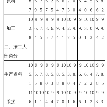
原料
8.
6.
7.
6.
2.
6.
6.
2.
0.
5.
4.
5.
6.
8.
7
9
5
7
5
4
7
3
0
4
0
6
6
2
10
9
9
9
9
9
10
10
9
9
10
10
9
9
加工
2.
6.
7.
8.
6.
9.
4.
2.
9.
9.
3.
0.
9.
9.
8
4
5
5
7
4
1
7
5
0
1
3
4
2
二、按二大
部类分
10
9
9
9
9
9
10
10
9
9
10
10
9
9
生产资料
5.
5.
7.
8.
5.
8.
5.
3.
8.
6.
6.
4.
7.
8.
1
5
8
0
3
8
8
0
4
7
2
2
8
5
11
10
10
10
9
9
10
10
9
9
10
10
9
9
采掘
6.
1.
1.
4.
4.
7.
0.
1.
6.
6.
1.
2.
3.
3.