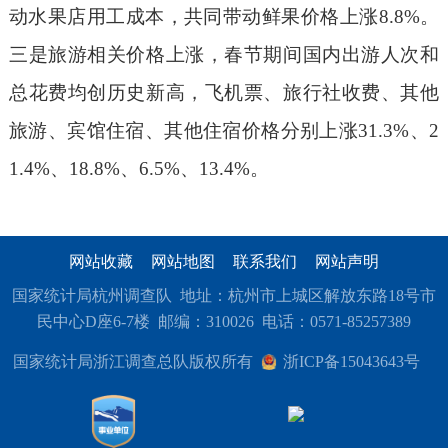
动水果店用工成本，共同带动
鲜果
价格上涨
8.8%。
三
是
旅
游相关价格上涨
，春节期间国内出游人次和
总花费均创历史新高，
飞机票、旅行社收费、其他
旅游、宾馆住宿、其他住宿价格分别上涨
31.3%、2
1.4%、18.8%、6.5%、1
3.4
%
。
网站收藏
网站地图
联系我们
网站声明
国家统计局杭州调查队 地址：杭州市上城区解放东路18号市
民中心D座6-7楼 邮编：310026 电话：0571-85257389
国家统计局浙江调查总队版权所有
浙ICP备15043643号