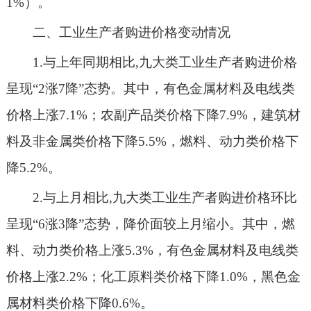
1%
）。
二、工业生产者购进价格变动情况
1.与上年同期相比,九大类工业生产者购进价格
呈现
“
2涨7降
”
态势
。其中，
有色金属材料及电线类
价格上涨
7.1%；
农副产品类价格下降
7.9%，
建筑材
料及非金属类
价格
下降
5.5
%
，
燃料、动力类价格下
降
5.2%
。
2.与上月相比,
九大类工业生产者购进价格环比
呈现
“
6
涨
3
降
”态势，降价面
较上月缩小
。
其中，
燃
料、动力类
价格
上涨
5.3
%
，
有色金属材料及电线类
价格
上涨
2.2
%
；化工原料类
价格
下降
1.0
%
，黑色金
属材料类
价格
下降
0.6
%
。