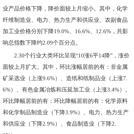
业产品价格
下降
，
降
价面
较上月缩小
。其中，
化学
纤维制造业、电力、热力生产和供应业、农副食品
加工业
价格分别
下降
19.0%、16.6
%
、
12.6
%，共影
响总指数
下降
约
2.09
个百分点。
2.
3
0
个行业大类环比呈现
“
10
涨
6
平
14
降
”，涨价
面较上月扩大。其中，环比涨幅居前的有：非金属
矿采选业（上涨
9.6%
）、造纸和纸制品业（上涨
7.
6
%
）、有色金属冶炼和压延加工业（上涨
3.4
%
）。
环比降幅居前的有：环比降幅居前的有：化学原料
和化学制品制造业（下降
3.9%
）、电力、热力生产
和供应业（下降
2.9%
）、食品制造业（下降
2.