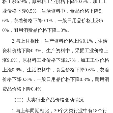
格
上涨
6.9%
，原材料工业价格
下降
10.6
%，加工工
业价格
下降
0.5
%。生活资料中，食品价格
下降
5.
6%
，衣着价格
下降
0.1%
，一般日用品价格
上涨
5.
0
%，耐用消费品价格
下降
1.3%
。
2.与上月相比
，生产资料价格
上涨
0.1%
，生活
资料价格
下降
0.3%
。
生产资料中
，采掘工业价格
上
涨
9.6%
，原材料工业价格
下降
2.7%
，加工工业价格
上涨
0.8
%。生活资料中
，食品价格
下降
0.6%
，衣着
价格下降
0.3%
，
一般日用品价格
下降
0.3%
，
耐用消
费品
价格下降
0.4%
。
（二）大类
行业产品价格变动情况
1.与上年同期相比，30个大类行业中有
18
个行