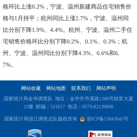
格
环比上涨
0.2%
，
宁波、温州
新建商品住宅销售价
格
与
1
月持平
；
杭州同比上涨
2.7%
，宁波、温州同
比分别下降
1.9%、4.4
%
。
杭州
、宁波、
温州二手住
宅销售价格
环比分别下降
0.2
%
、
0.1
%
、
0.3%
；
杭
州、宁波、温州
同比分别下降
4.3
%、
6.6
%和
6.
7
%。
网站收藏
网站地图
联系我们
网站声明
国家统计局金华调查队 地址：金华市丹溪路1388号财富大厦
22楼 邮编：321017 电话：0579-82139868
国家统计局浙江调查总队版权所有
浙ICP备15043643号