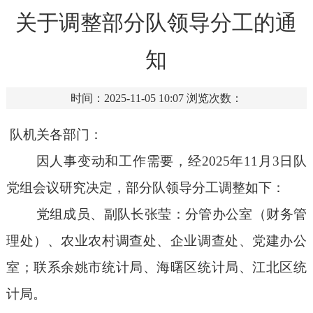
关于调整部分队领导分工的通
知
时间：2025-11-05 10:07
浏览次数：
队机关各部门
：
因人事变动
和
工作需要，
经
202
5
年
11
月
3
日队
党组会议研究决定，
部分
队领导分工
调整如下：
党组成员、副队长张莹：分管办公室（财务管
理处）
、
农业农村调查处、企业调查处
、
党建办公
室
；联系余姚市
统计局、
海曙
区统计局
、
江北区统
计局。