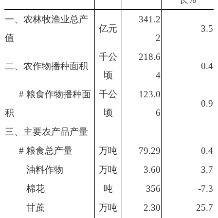
一、农林牧渔业总产
341.2
亿元
3.5
值
2
千公
218.6
二、农作物播种面积
0.4
顷
4
# 粮食作物播种面
千公
123.0
0.9
积
顷
6
三、主要农产品产量
# 粮食总产量
万吨
79.
29
0.4
油料作物
万吨
3.60
3.7
棉花
吨
356
-7.3
甘蔗
万吨
2.30
25.7