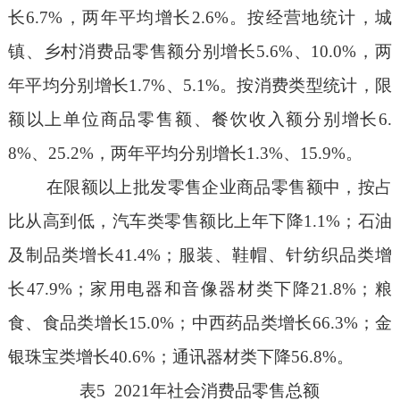
长
6.7
%
，两年平均增长
2.6
%
。按经营地统计，城
镇、乡村消费品零售额
分别
增长
5.6
%
、
10.0
%
，
两
年平均
分别
增长
1.7
%
、
5.1
%
。按消费类型统计，
限
额以
上单位
商品零售额、餐饮收入额
分别增长
6.
8%
、
25.2
%
，两年平均
分别
增长
1.3%
、
15.9
%
。
在限额以上批发零售企业商品零售额中，按占
比从高到低，汽车类零售额比上年下降
1.1%
；
石油
及制品类增长
41.4%
；服装、鞋帽、针纺织品类增
长
47.9%
；家用电器和音像器材类下降
21.8%
；粮
食、食品类增长
15.0%
；中西药品类增长
66.3%
；金
银珠宝类增长
40.6%
；通讯器材类下降
56.8%
。
表
5
202
1
年社会消费品零售总额