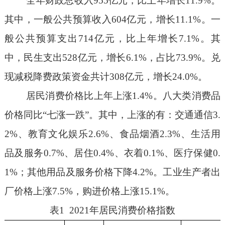
全年财政总收入
955
亿元，
比上年
增长
11.9
%
。
其中
，
一般公共预算收入
604
亿元，
增长
11.1
%
。一
般公共预算支出
714
亿元，
比上年增长
7
.1%
。
其
中
，
民生支出
528
亿元，
增长
6.1%
，
占比
7
3.9
%
。兑
现减税降费政策资金共计
308
亿元
，增长
24.0%
。
居民消费价格比上年上涨
1.4%
。八大类消费品
价格同比
“
七涨一跌
”
。其中，
上涨的有：交通通信
3.
2%
、教育文化娱乐
2.6%
、食品烟酒
2.3%
、生活用
品及服务
0.7%
、居住
0.4%
、衣着
0.1%
、医疗保健
0.
1%
；其他用品及服务价格下降
4.2%
。
工业生产者出
厂价格上涨
7.5%
，购进价格上涨
15.1%
。
表1 202
1
年居民消费价格指数