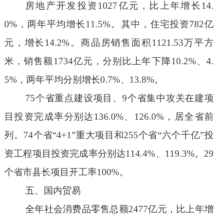
房地产开发投资
1
027
亿元，比上年增长
14.
0
%
，
两年平均增长
11.5%
。
其中，住宅投资
782
亿
元，增长
1
4.2
%
。
商品房销售面积
1
121.53
万平方
米，销售额
1
734
亿元，
分别
比上年
下降
1
0.2
%
、
4.
5
%
，两年平均分别增长
0.7%
、
13.8%
。
75
个
省重点建设项目、
9
个
省集中攻关在建项
目投资完成率分别达
13
6.0
%
、
12
6.0
%
，
居
全省前
列
。
74
个省
“4+1”
重大项目和
25
5
个省
“
六个千亿
”
投
资工程
项目
投资完成率分别达
1
14.4
%
、
1
19.3
%
。
29
个
省市县长项目开工率
100
%
。
五、国内贸易
全年社会消费品零售总额
2477
亿元，比上年增