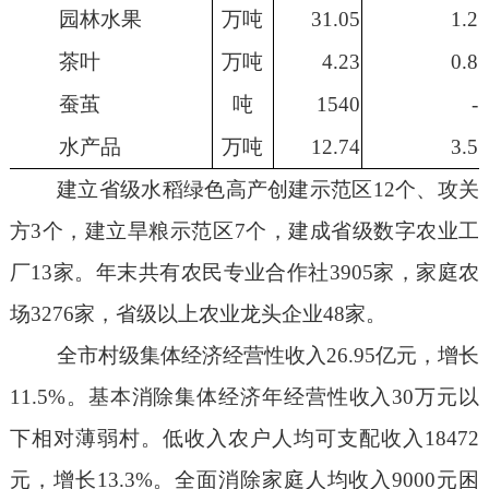
园林
水果
万吨
31.05
1.2
茶叶
万吨
4.23
0.8
蚕茧
吨
1540
-
水产品
万吨
12.74
3.5
建立省级水稻绿色高产创建
示范区
12
个、攻关
方
3
个，建立旱粮示范区
7
个
，建成省级数字农业工
厂
13
家。年末共有农民专业合作社
3905
家，家庭农
场
3276
家，省级以上农业龙头企业
48
家。
全市村级集体经济经营性收入
26.9
5
亿元，增长
11.
5
%
。基本消除集体经济年经营性收入
30
万元以
下相对薄弱村。低收入农户人均可支配收入
18472
元，增长
13.3%
。全面消除家庭人均收入
9000
元困