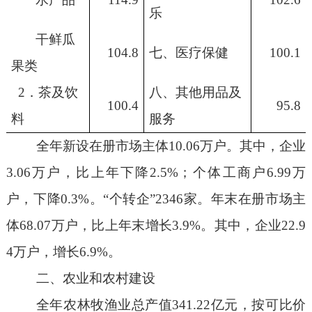
乐
干鲜瓜
10
4.8
七、医疗保健
100.1
果类
2．茶及饮
八、其他用品
及
10
0.4
95.8
料
服务
全年新
设
在册市场主体
10.
06
万户。其中，企业
3.
06
万户，比上年
下降
2.5%
；个体工商户
6.99
万
户，
下降
0.3%
。“个转企”
2346
家。年末在册市场主
体
68.07
万户，比上年末增长
3.9
%
。其中
，
企业
2
2.9
4
万户，增长
6.9
%
。
二、农业和农村建设
全年农林牧渔业总产值
341
.22
亿元，按可比价