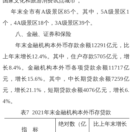
国家文化和旅游消费试点城市”
。
年末全市有
A
级景区
85
个。其中，
5A
级景区
1
个，
4A
级景区
18
个，
3A
级景区
39
个。
八
、金融、证券和保险
年末金融机构本外币存款余额
12291
亿元，比
上年末增长
12.4
%
。其中，住户存款
5705
亿元，增
长
8.4
%
。金融机构本外币各项贷款余额
11717
亿
元，增长
15.6
%
。其中，中长期贷款余额
7259
亿
元，增长
21.1
%
，短期贷款余额
4076
亿元，增长
6.
4
%
。
表
7
202
1
年末金融机构本外币存贷款
绝对数（亿
比上年末增长
指 标