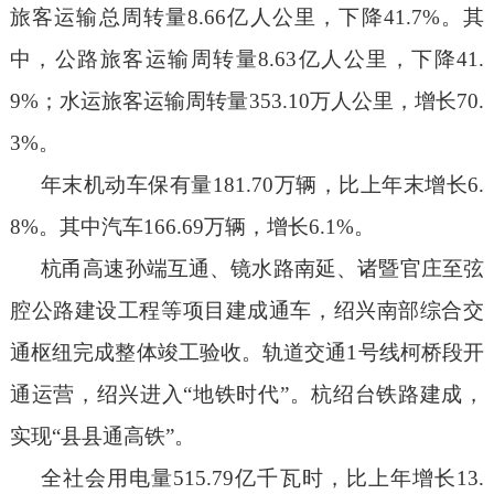
旅客运输总周转量
8.66
亿人公里，下降
41.7%
。其
中，公路旅客运输周转量
8.63
亿人公里，下降
41.
9%
；水运旅客运输周转量
353.10
万人公里，增长
70.
3%
。
年末机动车保有量
1
81.70
万辆，比上年末增长
6.
8
%
。其中汽车
16
6.69
万辆，增长
6.1
%
。
杭甬高速孙端互通、镜水路南延
、
诸暨官庄至弦
腔公路建设工程等项目建成通车，绍兴南部综合交
通枢纽完成整体竣工验收。轨道交通
1
号线柯桥段开
通运营，绍兴进入“地铁时代”。
杭绍台铁路建成，
实现“县县通高铁”。
全社会用电量
515.79
亿千瓦时，比上年增长
13.