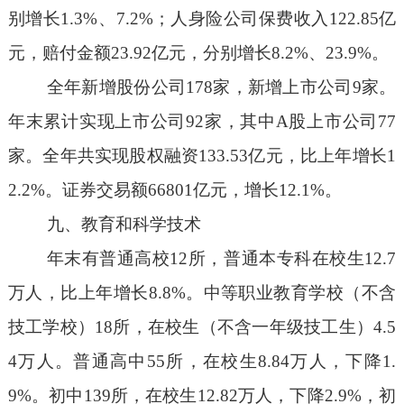
别
增长
1.3
%
、
7.2
%
；人身险公司保费收入
122.85
亿
元，赔付金额
23.92
亿元，
分别
增长
8.2
%
、
23.9
%
。
全年新增股份公司
178
家，新增上市公司
9
家。
年末
累计实现
上市公司
92
家
，
其中
A
股上市公司
77
家
。全年共实现股权融资
133.53
亿元
，比上年增长
1
2.2%
。
证券交易额
66801
亿元，增长
12.1%
。
九
、教育和科学技术
年末有普通高校
12
所，普通本专科在校生
12.
7
万人
，比上年增长
8.8%
。中等职业教育学校（不含
技工学校）
18
所，在校生（不含一年级技工生）
4.5
4
万人。普通高中
55
所，在校生
8.84
万人
，下降
1.
9%
。初中
139
所，在校生
12.82
万人
，下降
2.9%
，初