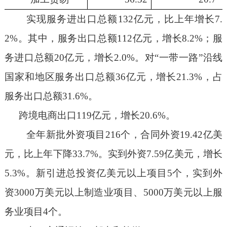
实现服务进出口总额
132
亿元，比上年增长
7.
2%
。其中，服务出口总额
112
亿元，增长
8.2%
；服
务进口总额
20
亿元，增长
2.0%
。对“一带一路”沿线
国家和地区服务出口总额
36
亿元，增长
21.3%
，占
服务出口总额
31.6%
。
跨境电商出口
119
亿元，增长
20.6%
。
全年新批外资项目
2
16
个，合同外资
19.42
亿美
元，
比上年下降
33.7%
。实到外资
7.59
亿美元，增长
5.3
%
。新引进
总投资亿美元以上项目
5
个，
实到外
资
3000
万美元以上制造业项目、
5000
万美元以上服
务业项目
4
个。