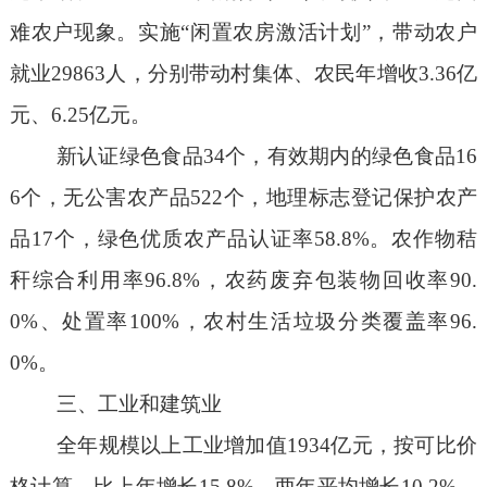
难农户现象。实施“闲置农房激活计划”，带动农户
就业
29863
人，分别带动村集体、农民年增收
3.36
亿
元、
6.25
亿元。
新认证绿色食品
34
个，有效期内的绿色食品
16
6
个，无公害农产品
5
22
个，地理标志登记保护农产
品
17
个，绿色优质农产品认证率
58.
8
%
。农作物秸
秆综合利用率
96.8%
，农药废弃包装物回收率
90.
0%
、处置率
100%
，农村生活垃圾分类覆盖率
96
.
0
%
。
三、工业和建筑业
全年规模以上工业增加值
1934
亿元，按可比价
格计算，比上年增长
15.8
%
，
两年平均增长
10.2
%
。