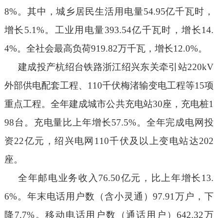
8
%
。其中，城乡居民生活用电量
54.95
亿千瓦时，
增长
5.
1
%
。工业用电量
393.54
亿千瓦时，增长
14.
4%
。全社会最高负荷
919.82
万千瓦，增长
12.0%
。
建成投产杭绍台铁路浙江绍兴东关牵引站
220kV
外部供电配套工程、
110
千伏梅渚输变电工程等
15
项
重点工程。全年建成城市公共充电站
30
座，充电桩
1
98
台。充电量比上年增长
57.
5
%
。全年完成电网投
资
22
亿元，绍兴电网
110
千伏及以上变电站达
202
座。
全年邮电业务收入
76.50
亿元
，比上年增长
13.
6%
。年末电话用户数（含小灵通）
97.91
万户，下
降
7.7
%
。移动电话用户数（通话用户）
642.32
万