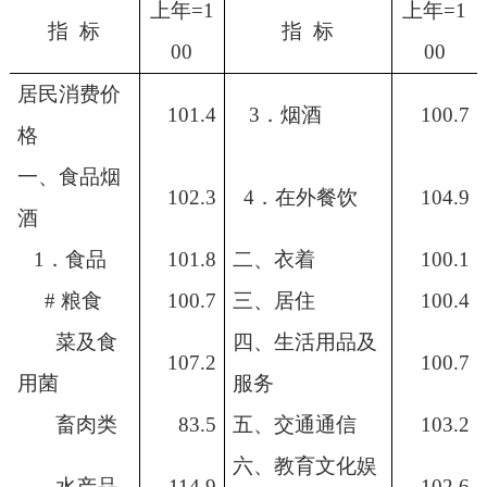
上年=1
上年=1
指 标
指 标
00
00
居民消费价
10
1
.4
3．烟酒
100.
7
格
一、食品烟
10
2.3
4．在外餐饮
10
4.9
酒
1．食品
10
1
.8
二、衣着
100.1
# 粮食
10
0.7
三、居住
100.4
菜及食
四、生活用品及
10
7
.
2
100.7
用菌
服务
畜肉类
83.5
五、交通通信
103.2
六、教育文化娱
水产品
114.9
102.6