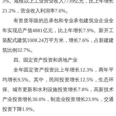
3
%
。规模以上工业营业收入
7739
亿元，比上年增长
21.2%
，
营业收入利润率
7.6
%
。
有资质等级的总承包和专业承包建筑业企业全
年实现总产值
4881
亿元，比上年增长
7.9%
。新开工
装配式建筑
1008.24
万平方米
，增长
7.6%
，占新建建
筑比例
32.7%
。
四、固定资产投资和房地产
业
全年固定资产投资比上年增长
12.3
%
，
两年平
均增长
9.5
%
。其中，民间投资增长
12.5
%
，生态环
保、城市更新和水利设施投资增长
7.8
%
，高新技术
产业投资增长
30.0
%
，制造业投资
增长
23.9
%
，交通
投资下降
1.9
%
。