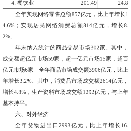
4.
餐饮业
201.49
24.8
全年实现网络零售总额
85
7
亿元，
比上年
增长
1
4.6%
；实现居民网络消费总额
81
4
亿元，增长
8.
2%
。
年末纳入统计的商品交易市场
302
家。其中，
成交额超亿元市场
59
家，超十亿元市场
15
家，超百
亿元市场
6
家。全年商品市场成交额
3906
亿元，比上
年增长
3.2
%
。其中，消费品市场成交额
2614
亿元，
增长
4.8
%
，生产资料市场成交额
1292
亿元，
与上
年
基本持平。
六、对外经济
全年货物进出口
2993
亿元，比上年增长
16.