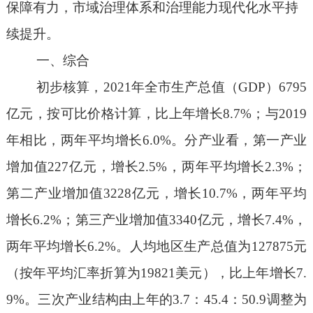
保障有力，市域治理体系和治理能力现代化水平持
续提升。
一、
综合
初步核算，
202
1
年全市生产总值（
GDP
）
6
795
亿元，按可比价格计算，比上年增长
8.7
%
；与
2019
年相比，
两年平均增长
6.0%
。分产业看，第一产业
增加值
227
亿元，增长
2.
5
%
，两年平均增长
2.3%
；
第二产业增加值
3228
亿元，增长
10.7
%
，两年平均
增长
6.2%
；第三产业增加值
3
340
亿元，增长
7.4
%
，
两年平均增长
6.2%
。人均地区生产总值为
127875
元
（按年平均汇率折算为
1
9821
美元），比上年增长
7.
9
%
。三次产业结构
由上年的
3.7
：
45.4
：
50.9
调整
为