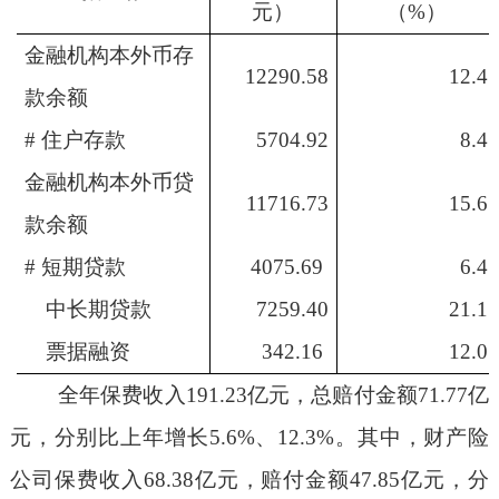
元）
（%）
金融机构本外币存
12290.5
8
12.4
款余额
# 住户存款
5704.92
8.4
金融机构本外币贷
11716.7
3
15.6
款余额
# 短期贷款
4075.69
6.4
中长期贷款
7259.40
21.1
票据融资
342.16
12.0
全年保费收入
191.23
亿元，总赔付金额
71.77
亿
元，
分别
比上年增长
5.6
%
、
12.3
%
。其中，财产险
公司保费收入
68.38
亿元，赔付金额
47.85
亿元，
分