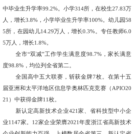
中毕业生升学率
99.2
%
。小学
31
4
所，在校生
27.83
万
人
，增长
3.8%
，小学毕业生升学率
100%
。幼儿园
58
5
所，在园幼儿
14.29
万人
，增长
0.3%
。专任教师
6.0
5
万人
，增长
1.8%
。
全
市
“
双减
”
工作学生满意度
98.7%
，家长满意
度
98.8%
，均位列全省第二。
全国高中五大联赛，斩获金牌
7
枚。在第十
五
届亚洲和太平洋地区信息学奥林匹克竞赛（
APIO20
2
1
）中获得金牌
11
枚。
新认定
高新技术企业
421
家、省科技型中小企
业
1147
家。
12
家企业荣膺
2021
年度浙江省高新技术
企业创新能力百强，上榜数居全省第三。新认定省