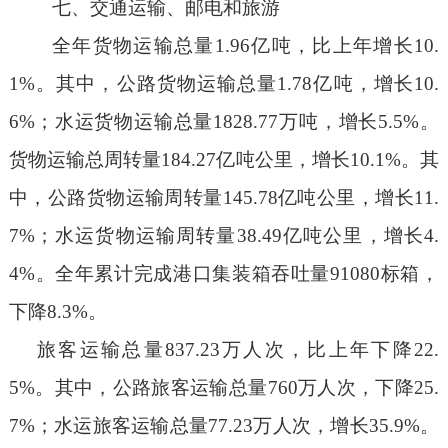
七
、交通运输、邮电和旅游
全年货物运输总量
1.96
亿吨，比上年增长
10.
1%
。其中，公路货物运输总量
1.78
亿吨，增长
10.
6%
；水运货物运输总量
1828.77
万吨，增长
5.5%
。
货物运输总周转量
184.27
亿吨公里，增长
10.1%
。其
中，公路货物运输周转量
145.78
亿吨公里，增长
11.
7%
；水运货物运输周转量
38.49
亿吨公里，增长
4.
4%
。全年累计完成港口集装箱吞吐量
91080
标箱，
下降
8.3%
。
旅客运输总量
837.23
万人次，比上年下降
22.
5%
。其中，公路旅客运输总量
760
万人次，下降
25.
7%
；水运旅客运输总量
77.23
万人次，增长
35.9%
。