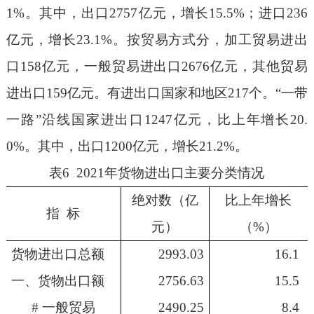
1%
。其中，出口
275
7
亿元，增长
15.5%
；进口
236
亿元，增长
23.1%
。按贸易方式分，加工贸易进出
口
158
亿元，一般贸易进出口
267
6
亿元，其他贸易
进出口
15
9
亿元。有进出口国家和地区
217
个。“一带
一路”沿线国家进出口
1247
亿元，比上年增长
20.
0%
。其中，出口
1200
亿元，增长
21.
2
%
。
表
6
202
1
年
货物
进出口主要分类情况
绝对数（亿
比上年增长
指 标
元）
（%）
货物进出口总额
2993.03
16.1
一、货物出口额
2756.63
15.5
# 一般贸易
2490.25
8.4