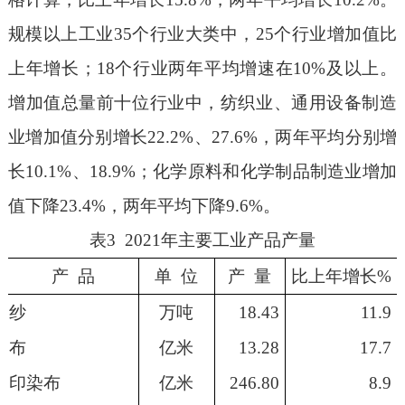
规模以上工业
3
5
个行业大类中，
2
5
个行业增加值比
上年增长
；
18
个行业两年平均增速在
10%
及以上
。
增加值总量前十位行业中，纺织业、通用设备制造
业增加值分别增长
22.2
%
、
27.6
%
，
两年平均分别增
长
1
0
.1
%
、
18.9
%
；化学原料和化学制品制造业
增加
值下降
23.4%
，两年平均下降
9.6%
。
表3 20
2
1
年主要工业产品产量
产 品
单 位
产 量
比上年增长%
纱
万吨
18.43
11.9
布
亿米
13.28
17.7
印染布
亿米
246.80
8.9