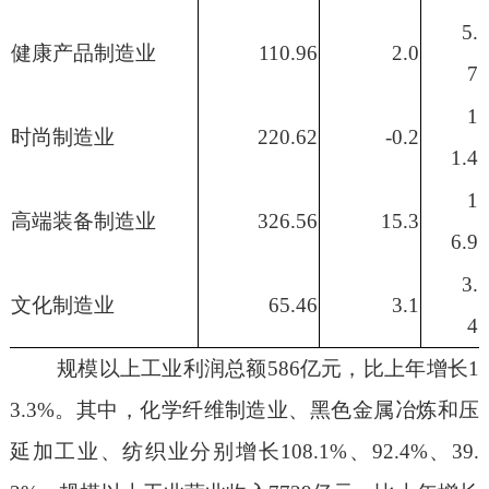
5.
健康产品制造业
110.96
2.0
7
1
时尚制造业
220.62
-0.2
1.4
1
高端装备制造业
326.56
15.3
6.9
3.
文化制造业
65.46
3.1
4
规
模以
上工业利润总额
586
亿元，
比上年
增长
1
3.3
%
。其中，化学纤维制造业、黑色金属冶炼和压
延加工业、纺织业分别增长
108.1
%
、
92.4
%
、
39.