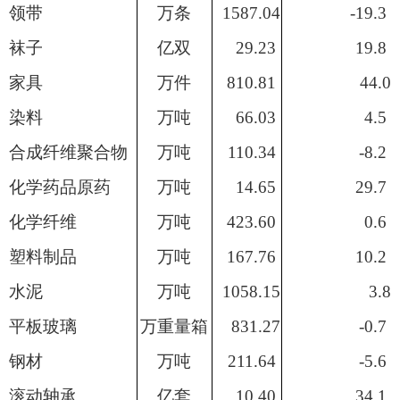
领带
万
条
1587.04
-19.3
袜子
亿双
29.23
19.8
家具
万件
810.81
44.0
染料
万吨
66.03
4.5
合成纤维聚合物
万吨
110.34
-8.2
化学药品原药
万吨
14.65
29.7
化学纤维
万吨
423.60
0.6
塑料制品
万吨
167.76
10.2
水泥
万
吨
1058.15
3.8
平板玻璃
万重量箱
831.27
-0.7
钢材
万吨
211.64
-5.6
滚动轴承
亿套
10.40
34.1