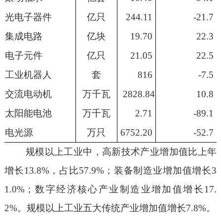
光电子器件
亿只
244.11
-21.7
集成电路
亿块
19.70
22.3
电子元件
亿只
21.05
22.5
工业机器人
套
816
-7.5
交流电动机
万
千瓦
2828.84
10.8
太阳能电池
万千瓦
2.71
-89.1
电光源
万
只
6752.20
-52.7
规模以上工业中，高新技术产业增加值比上年
增长
13.8
%
，
占比
5
7.9
%
；装备制造业增加值增长
3
1.0%
；
数字经济核心产业制造业增加值增长
17.
2
%
。规模以上工业五大传统产业增加值增长
7.8
%
。