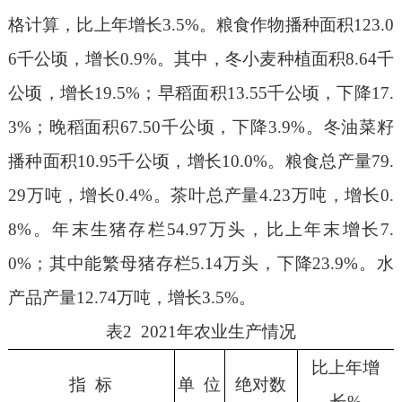
格计算，比上年增长
3.5%
。粮食作物播种面积
123.0
6
千公顷
，增长
0.9%
。
其中，
冬小麦种植面积
8.64
千
公顷，
增长
19.5%
；
早稻面积
13.55
千公顷
，下降
17.
3%
；晚稻面积
67.50
千公顷，下降
3.9
%
。冬
油菜
籽
播种面积
10.95
千公顷
，
增长
10.0
%
。
粮食总产量
79.
29
万吨，增长
0.4%
。茶叶总产量
4.23
万吨，增长
0.
8%
。年末生猪存栏
54.97
万头，比上年末增长
7.
0%
；其中能繁母猪存栏
5.1
4
万头，下降
23.9%
。水
产品产量
12.74
万吨，增长
3.5%
。
表2 202
1
年农业生产情况
比上年增
指 标
单 位
绝对数
长%