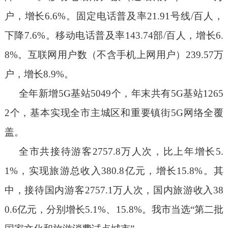
户，增长
6.6
%
。固定电话普及率
21.91
号线
/
百人，
下降
7.6
%
。移动电话普及率
143.74
部
/
百人，增长
6.
8
%
。互联网用户数（不含手机上网用户）
239.57
万
户，增长
8.9
%
。
全年
新增
5G
基站
5049
个
，
年末共有
5G
基站
1265
2
个
，基本实现全市主城区和重要镇街
5G
网络全覆
盖。
全市共接待游客
2757.8
万人次，
比上年
增长
5.
1%
，实现旅游总收入
380.8
亿元，增长
15.8%
。其
中，
接待
国内游客
2757.1
万人次，国内旅游收入
38
0.6
亿元
，分别增长
5.1%
、
15.8%
。
我市当选
“
第二批