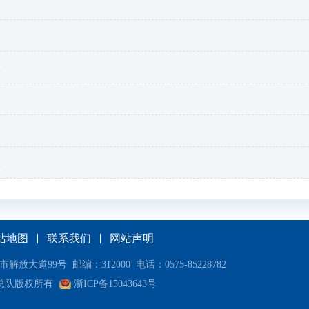
报
报
报
报
报
站地图
联系我们
网站声明
道99号 邮编：312000 电话：0575-85228782
总队版权所有
浙ICP备15043643号