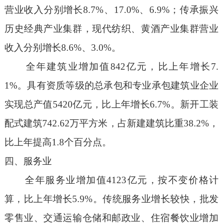
营业收入分别增长
8.7%
、
17.0%
、
6.9%
；传承振兴
历史经典产业集群，现代纺织、黄酒产业集群营业
收入分别增长
8.6%
、
3.0%
。
全年建筑业增加值
842
亿元，比上年增长
7.
1%
。具有资质等级的总承包和专业承包建筑业企业
实现总产值
5420
亿元，比上年增长
6.7%
。新开工装
配式建筑
742.62
万平方米，占新建建筑比重
38.2%
，
比上年提高
1.8
个百分点。
四、服务业
全年
服务业增加值
4123
亿元，
按不变价格计
算，比上年增长
5.9%
。传统服务业增长较快，批发
零售业、交通运输仓储和邮政业、住宿餐饮业增加