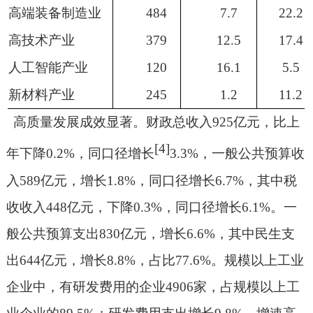
高端装备制造业
484
7.7
22.2
高技术产业
379
12.5
17.4
人工智能产业
120
16.1
5.5
新材料产业
245
1.2
11.2
高质量发展成效显著。
财政总收入
925
亿元，比上
[4]
年下降
0.2%
，同口径增长
3.3%
，
一般公共预算收
入
589
亿元，增长
1.8%
，同口径增长
6.7%
，其中税
收收入
448
亿元，下降
0.3%
，同口径增长
6.1%
。
一
般公共预算支出
830
亿元，增长
6.6%
，其中民生支
出
644
亿元，增长
8.8%
，占比
77.6%
。规模以上工业
企业中，有研发费用的企业
4906
家，占规模以上工