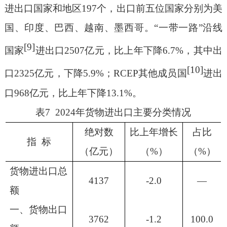
进出口国家和地区
197
个，出口前五位国家分别为美
国、印度、巴西、越南、墨西哥。
“
一带一路
”
沿线
[9]
国家
进出口
2507
亿元，比上年下降
6.7%
，其中出
[10]
口
2325
亿元，下降
5.9%
；
RCEP
其他成员国
进出
口
968
亿元，比上年下降
13.1%
。
表
7 2024
年货物进出口主要分类情况
绝对数
比上年增长
占比
指
标
（亿元）
（
%
）
（
%
）
货物进出口总
4137
-2.0
—
额
一、货物出口
3762
-1.2
100.0