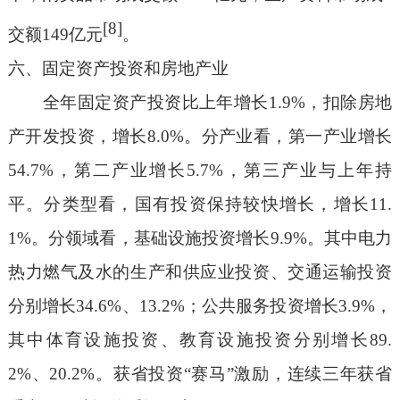
[8]
交额
149
亿元
。
六、固定资产投资和房地产业
全年
固定资产投资比上年增长
1.9%
，扣除房地
产开发投资，增长
8.0%
。
分产业看，
第一产业增长
54.7%
，第二产业增长
5.7%
，第三产业与上年持
平。
分类型看，国有投资保持较快增长，增长
11.
1%
。分领域看，基础设施投资增长
9.9%
。其中电力
热力燃气及水的生产和供应业投资、交通运输投资
分别增长
34.6%
、
13.2%
；公共服务投资增长
3.9%
，
其中体育设施投资、教育设施投资分别增长
89.
2%
、
20.2%
。
获省投资“赛马”激励，连续三年获省