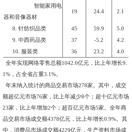
智能家用电
19
24.4
2.1
器和音像器材
8.
针纺织品类
45
59.9
5.0
9.
中西药品类
37
-5.2
4.2
10.
服装类
36
23.2
4.0
全年实现网络零售总额
1042.0
亿元，比上年增长
9.
1%
，占全省占重
3.1%
。
年末纳入统计的商品交易市场
278
家。其中，成交
额超亿元市场
76
家，比上年减少
8
个；超十亿元市场
23
家，比上年增加
2
个；超百亿元市场
5
家。全年商
品交易市场成交额
4378
亿元，比上年增长
0.9%
。其
中，消费品市场成交额
4229
亿元，生产资料市场成