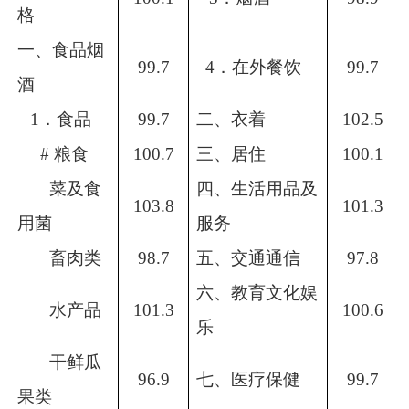
格
一、食品烟
99.7
4
．在外餐饮
99.7
酒
1
．食品
99.7
二、衣着
102.5
#
粮食
100.7
三、居住
100.1
菜及食
四、生活用品及
103.8
101.3
用菌
服务
畜肉类
98.7
五、交通通信
97.8
六、教育文化娱
水产品
101.3
100.6
乐
干鲜瓜
96.9
七、医疗保健
99.7
果类