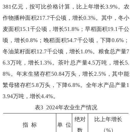
381
亿元，按可比价格计算，比上年增长
3.9
%
。农
作物播种面积
217.7
千公顷，增长
0.3%
。其中，冬小
麦面积
15.1
千公顷，增长
51.8%
；早稻面积
19.1
千公
顷，增长
0.8%
；晚稻面积
54.7
千公顷，下降
0.6%
；
冬油菜籽面积
12.7
千公顷，增长
1.0
%
。粮食总产量
7
6.3
万吨，增长
1.3%
。茶叶总产量
4.5
万吨，增长
5.
8
%
。年末生猪存栏
50.84
万头，增长
2.5%
，其中能
繁母猪存栏
5.8
万头，下降
6.8%
。全年水产品产量
1
3.94
万吨，增长
4.4%
。
表
3 2024
年农业生产情况
绝对
比上年增长
指
标
单
位
数
（
%
）