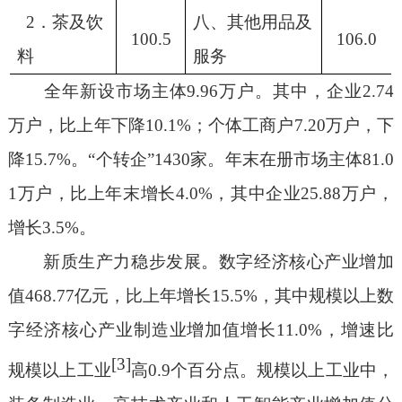
2
．茶及饮
八、其他用品及
100.5
106.0
料
服务
全年新设市场主体
9.96
万户。其中，企业
2.74
万户，比上年下降
10.1%
；个体工商户
7.20
万户，下
降
15.7%
。
“
个转企
”1430
家。年末在册市场主体
81.0
1
万户，比上年末增长
4.0%
，其中企业
25.88
万户，
增长
3.5%
。
新质生产力稳步发展。
数字经济核心产业增加
值
468.77
亿元，比上年增长
15.5%
，其中规模以上数
字经济核心产业制造业增加值增长
11.0%
，增速比
[3]
规模以上工业
高
0.9
个百分点。规模以上工业中，