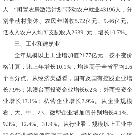
人。
“
闲置农房激活计划
”
带动农户就业
43196
人，分
别带动村集体、农民年增收
5.72
亿元、
9.46
亿元。
低收入农户人均可支配收入
26391
元，增长
10.7%
。
三、
工业和建筑业
全年
规模以上工业增加值
2177
亿元，按不变价
格计算，比上年增长
10.1%
，增速高于全省平均
2.6
个百分点
。从经济类型看，国有及国有控股企业增
长
7.9
%
；港澳台商投资企业增长
6.2
%
；外商投资企
业增长
17.1
%
；私营企业增长
7.9
%
。
从企业规模
看，大、中、小、微型企业增加值分别增长
4.1%
、
9.3%
、
12.4%
、
31.9%
。
从行业看，
规模以上工业中