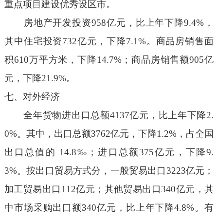
重点项目建设优秀设区市。
房地产开发投资
958
亿元，比上年下降
9.4%
，
其中住宅投资
732
亿元，下降
7.1%
。商品房销售面
积
610
万平方米，下降
14.7%
；商品房销售额
905
亿
元，下降
21.9%
。
七、对外经济
全年货物进出口总额
4137
亿元，比上年下降
2.
0%
。其中，出口总额
3762
亿元，下降
1.2%
，占全国
出口总值的
14.8‰
；进口总额
375
亿元，下降
9.
3%
。按出口贸易方式分，一般贸易出口
3223
亿元；
加工贸易出口
112
亿元；其他贸易出口
340
亿元，其
中市场采购出口额
340
亿元，比上年下降
4.8%
。有