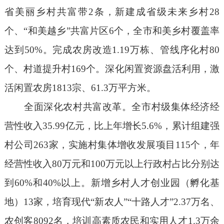
省美丽乡村共富带
2
条，新建成省级未来乡村
28
个、
“
和美越乡
”
共富片区
6
个，全市和美乡村覆盖率
达到
50%
。完成农房改造
1.19
万栋、管线序化村
80
个、村道提升村
169
个。深化闲置资源盘活利用，激
活闲置农房
1813
宗、
61.3
万平方米。
全面深化农村共富改革。
全市村级集体经济经
营性收入
35.99
亿元，比上年增长
5.6%
，累计组建强
村公司
263
家，
实施村集体增收发展项目
115
个，
年
经营性收入
80
万元和
100
万元以上行政村占比分别达
到
60%
和
40%
以上。
新增乡村人才创业园
（孵化基
地）
13
家，培育现代“新农人”“十路人才”
2.37
万名、
农创客
8092
名，培训高素质农民和实用人才
1.3
万余