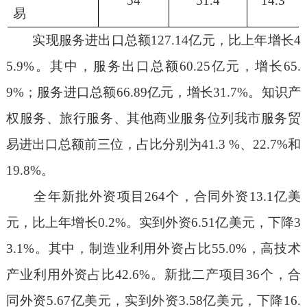
54
51.4
14.3
易
实现服务进出口总额
127.14
亿元，比上年增长
4
5.9%
。其中，服务出口总额
60.25
亿元，增长
65.
9%
；服务进口总额
66.89
亿元，增长
31.7%
。知识产
权服务、旅行服务、其他商业服务位列我市服务贸
易进出口总额前三位，占比分别为
41.3 %
、
22.7%
和
19.8%
。
全年新批外资项目
264
个，合同外资
13.1
亿美
元，比上年增长
0.2%
。实到外资
6.51
亿美元，下降
3
3.1%
。其中，制造业利用外资占比
55.0%
，高技术
产业利用外资占比
42.6%
。新批二产项目
36
个，合
同外资
5.67
亿美元，实到外资
3.58
亿美元，下降
16.