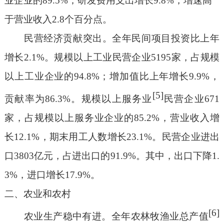
业企业的
89.5%
；研发费用支出增长
9.8%
，增速高
于营业收入
2.8
个百分点。
民营经济贡献突出
。
全年
民间项目投资比上年
增长
2.1%
。规模以上工业民营企业
5195
家，占规模
以上工业企业的
94.8%
；增加值比上年增长
9.9
%
，
[5]
贡献率为
86.3%
。规模以上服务业
民营企业
671
家，占
规模以上服务业
企业的
85.2%
，营业收入增
长
12.1%
，期末用工人数增长
23.1%
。
民营企业进出
口
3803
亿元，占进出口的
91.9%
。其中，出口下降
1.
3%
，进口增长
17.9%
。
二、农业和农村
[6]
农业生产稳中有进。全年农林牧渔业总产值