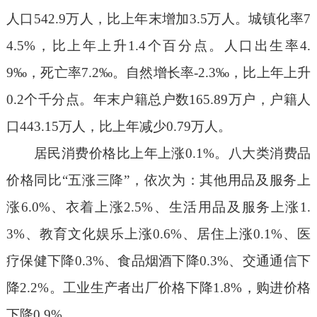
人口
542.9
万人，比上年末增加
3.5
万人。城镇化率
7
4.5%
，比上年上升
1.4
个百分点。人口出生率
4.
9‰
，死亡率
7.2‰
。自然增长率
-2.3‰
，比上年上升
0.2
个千分点。年末户籍总户数
165.89
万户，户籍人
口
443.15
万人，比上年减少
0.79
万人。
居民消费价格比上年上涨
0.1%
。八大类消费品
价格同比
“
五涨三降
”
，依次为：其他用品及服务上
涨
6.0%
、衣着上涨
2.5%
、生活用品及服务上涨
1.
3%
、教育文化娱乐上涨
0.6%
、居住上涨
0.1%
、医
疗保健下降
0.3%
、食品烟酒下降
0.3%
、交通通信下
降
2.2%
。工业生产者出厂价格下降
1.8%
，购进价格
下降
0.9%
。