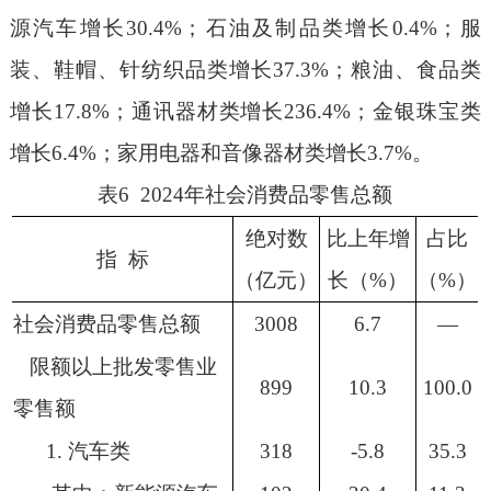
源汽车增长
30.4%
；
石油及制品类增长
0.4
%
；服
装、鞋帽、针纺织品类增长
37.3
%
；粮油、食品类
增长
17.8
%
；通讯器材类增长
236.4%
；
金银珠宝类
增长
6.4%
；家用电器和音像器材类增长
3.7%
。
表
6 2024
年社会消费品零售总额
绝对数
比上年增
占比
指
标
（亿元）
长（
%
）
（
%
）
社会消费品零售总额
3008
6.7
—
限额以上批发零售业
899
10.3
100.0
零售额
1.
汽车类
318
-5.8
35.3