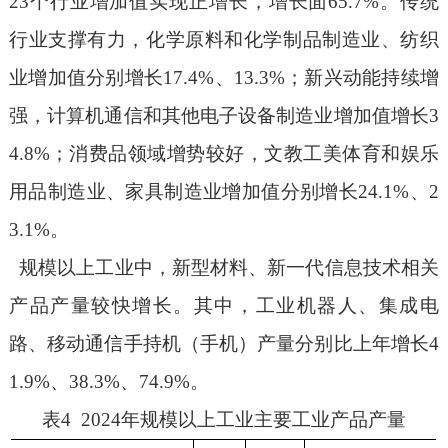
23
个行业增加值实现正增长，
增长面
65.7%
。
传统
行业支撑有力，化学原料和化学制品制造业、纺织
业增加值分别增长
17.4%
、
13.3%
；
新兴动能持续增
强
，计算机通信和其他电子设备制造业增加值增长
3
4.8%
；消费品领域增势较好，
文教工美体育和娱乐
用品制造业、家具制造业
增加值分别增长
24.1%
、
2
3.1%
。
规模以上工业中，新型材料、新一代信息技术相关
产品产量较快增长。其中，工业机器人、集成电
路、移动通信手持机（手机）产量分别比上年增长
4
1.9
%、
38.
3
%、
74.9
%。
表
4 20
2
4
年规模以上工业主要工业产品产量