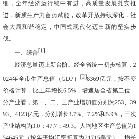
细，全年经济运行稳中有进，高质量发展扎实推
进，新质生产力蓄势赋能，改革开放持续深化，社
会大局和谐稳定，中国式现代化迈出新的坚实步
伐。
[1]
一、综合
经济总量迈上新台阶。经全省统一初步核算，
2
[2]
024
年全市生产总值（
GDP
）
8369
亿元，按不变
价格计算，比上年增长
6.5%
，增速居全省第二位。
分产业看，第一、二、三产业增加值分别为
253
、
39
93
、
4123
亿元，分别增长
3.7%
、
7.2%
和
5.9%
，三次
产业结构为
3.0
：
47.7
：
49.3
。人均地区生产总值为
1
54645
元
（按年平均汇率折算为
21715
美元）
，增长