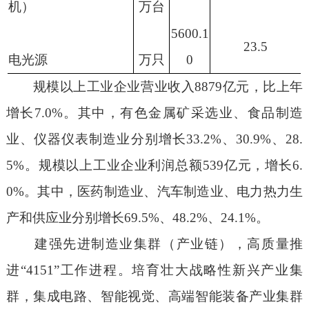
机）
万台
5600.1
23.5
电光源
万只
0
规模以上工业企业营业收入
8879
亿元，比上年
增长
7.0%
。其中，有色金属矿采选业、食品制造
业、仪器仪表制造业分别增长
33.2%
、
30.9%
、
28.
5%
。规模以上工业企业利润总额
539
亿元，
增长
6.
0%
。其中，医药制造业、汽车制造业、电力热力生
产和供应业分别增长
69.5%
、
48.2%
、
24.1%
。
建强先进制造业集群
（产业链）
，高质量推
进
“4151”
工作进程。培育壮大战略性新兴产业集
群，集成电路、智能视觉、高端智能装备产业集群