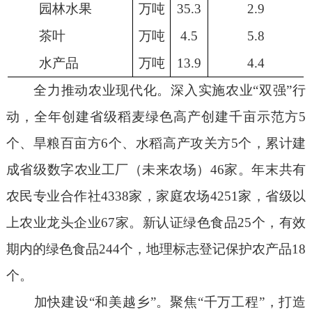
园林水果
万吨
35.3
2.9
茶叶
万吨
4.5
5.8
水产品
万吨
13.9
4.4
全力推动农业现代化。
深入实施农业
“
双强
”
行
动，全年创建省级稻麦绿色高产创建千亩示范方
5
个、旱粮百亩方
6
个、水稻高产攻关方
5
个，累计建
成省级数字农业工厂
（未来农场）
46
家。年末共有
农民专业合作社
4338
家，家庭农场
4251
家，省级以
上农业龙头企业
67
家。新认证绿色食品
25
个，有效
期内的绿色食品
244
个，地理标志登记保护农产品
18
个。
加快建设
“
和美越乡
”
。
聚焦
“
千万工程
”
，打造