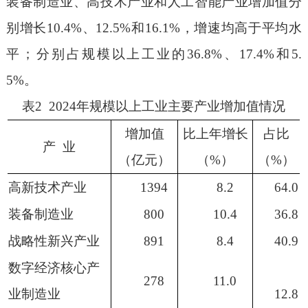
装备制造业、高技术产业和人工智能产业增加值分
别增长
10.4%
、
12.5
%
和
16.1%
，增速均高于平均水
平；分别占规模以上工业的
36.8%
、
17.4%
和
5.
5%
。
表
2 20
2
4
年规模以上工业主要产业增加值情况
增加值
比上年增长
占比
产
业
（亿元）
（
%
）
（
%
）
高新技术产业
1394
8.2
64.0
装备制造业
800
10.4
36.8
战略性新兴产业
891
8.4
40.9
数字经济核心产
278
11.0
业制造业
12.8