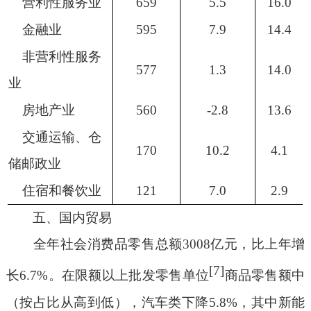
营利性服务业
659
5.5
16.0
金融业
595
7.9
14.4
非营利性服务
577
1.3
14.0
业
房地产业
560
-2.8
13.6
交通运输、仓
170
10.2
4.1
储邮政业
住宿和餐饮业
121
7.0
2.9
五、国内贸易
全年社会消费品零售总额
3008
亿元，比上年增
[7]
长
6.7%
。
在限额以上批发零售单位
商品零售额中
（按占比从高到低）
，汽车类下降
5.8%
，其中
新能