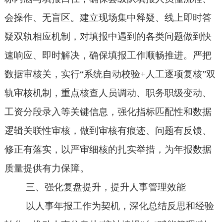
会操作、无盲区。
建立现场集中释疑、线上即时答
疑双轨相应机制
，
对
填报中遇到的各类问题做到快
速响应、即时解决，确保填报工作顺畅推进。严把
数据审核关，实行
“
系统自动校验
+人工逐项复核
”
双
轨审核机制，重点核查人员调动、职务职级变动、
工资分段录入
等关键
信息
，
强化
指标匹配性
和
数据
逻辑关联性
审核，
做到审核有痕迹、问题有反馈、
修正有落实，以严审细核的扎实举措，为年报数据
质量提供有力保障。
三、强化复盘提升，提升人事管理效能
以人事年报工作为契机，
深化
总结反思
和
经验