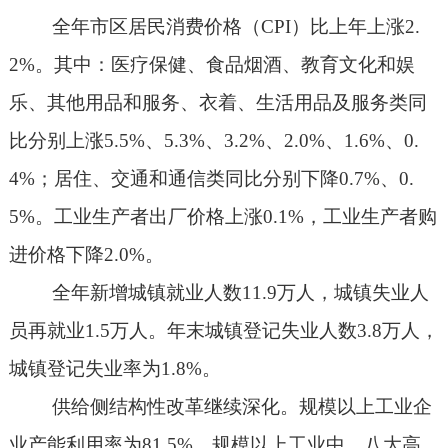
全年市区居民消费价格（
CPI
）比上年上涨
2.
2%
。其中：医疗保健、食品烟酒、教育文化和娱
乐、其他用品和服务、衣着、生活用品及服务类同
比分别上涨
5.5%
、
5.3%
、
3.2%
、
2.0%
、
1.6%
、
0.
4%
；居住、交通和通信类同比分别下降
0.7%
、
0.
5%
。工业生产者出厂价格上涨
0.1%
，工业生产者购
进价格下降
2.0%
。
全年新增城镇就业人数
11.9
万人，城镇失业人
员再就业
1.5
万人。年末城镇登记失业人数
3.8
万人，
城镇登记失业率为
1.8%
。
供给侧结构性改革继续深化。规模以上工业企
业产能利用率为
81.5%
。规模以上工业中，八大高