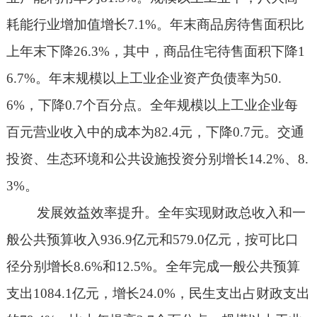
耗能行业增加值增长
7.1%
。年末商品房待售面积比
上年末下降
26.3%
，其中，商品住宅待售面积下降
1
6.7%
。年末规模以上工业企业资产负债率为
50.
6%
，下降
0.7
个百分点。全年规模以上工业企业每
百元营业收入中的成本为
82.4
元，下降
0.7
元。交通
投资、生态环境和公共设施投资分别增长
14.2%
、
8.
3%
。
发展效益效率提升。全年实现财政总收入和一
般公共预算收入
936.9
亿元和
579.0
亿元，按可比口
径分别增长
8.6%
和
12.5%
。全年完成一般公共预算
支出
1084.1
亿元，增长
24.0%
，民生支出占财政支出