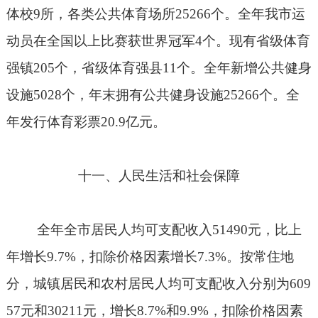
体校
9
所，各类公共体育场所
25266
个。全年我市运
动员在全国以上比赛获世界冠军
4
个。现有省级体育
强镇
205
个，省级体育强县
11
个。全年新增公共健身
设施
5028
个，年末拥有公共健身设施
25266
个。全
年发行体育彩票
20.9
亿元。
十一、人民生活和社会保障
全年全市居民人均可支配收入
51490
元，比上
年增长
9.7%
，扣除价格因素增长
7.3%
。按常住地
分，城镇居民和农村居民人均可支配收入分别为
609
57
元和
30211
元，增长
8.7%
和
9.9%
，扣除价格因素