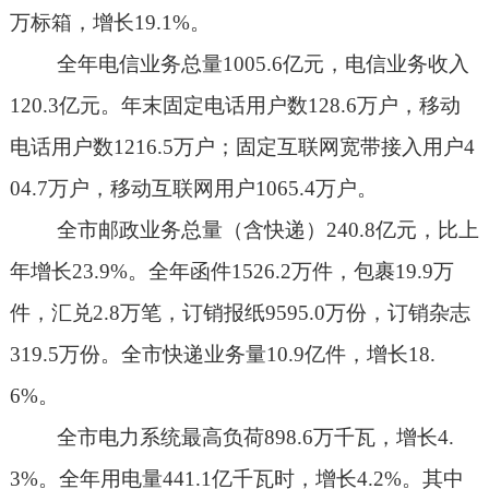
万标箱，增长
19.1%
。
全年电信业务总量
1005.6
亿元，电信业务收入
120.3
亿元。年末固定电话用户数
128.6
万户，移动
电话用户数
1216.5
万户；固定互联网宽带接入用户
4
04.7
万户，移动互联网用户
1065.4
万户。
全市邮政业务总量（含快递）
240.8
亿元，比上
年增长
23.9%
。全年函件
1526.2
万件，包裹
19.9
万
件，汇兑
2.8
万笔，订销报纸
9595.0
万份，订销杂志
319.5
万份。全市快递业务量
10.9
亿件，增长
18.
6%
。
全市电力系统最高负荷
898.6
万千瓦，增长
4.
3%
。全年用电量
441.1
亿千瓦时，增长
4.2%
。其中