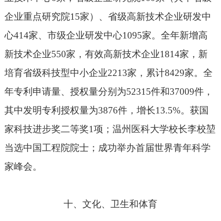
企业重点研究院
15
家）、省级高新技术企业研发中
心
414
家、市级企业研发中心
1095
家。全年新增高
新技术企业
550
家，有效高新技术企业
1814
家，新
培育省级科技型中小企业
2213
家，累计
8429
家。全
年专利申请量、授权量分别为
52315
件和
37009
件，
其中发明专利授权量为
3876
件，增长
13.5%
。获国
家科技进步奖二等奖
1
项；温州医科大学校长李校堃
当选中国工程院院士；成功举办首届世界青年科学
家峰会。
十、文化、卫生和体育