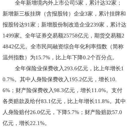
全年新增境内外上市公司
5
家，累计达
32
家；
新增新三板挂牌（含报股转）企业
3
家，累计挂牌和
报股转达
91
家；新增股份制改造企业
239
家，累计达
1499
家。全年证券交易额
25758
亿元，期货交易额
2
4842
亿元。全市民间融资综合年化利率指数（简称
温州指数）为
15.7%
，比上年下降
0.2
个百分点。
全年保险业保费收入
293.6
亿元，比上年增长
1
0.7%
。其中人身险保费收入
195.2
亿元，增长
10.
6%
；财产险保费收入
98.3
亿元，增长
11.0%
。支付
各类赔款及给付
83.1
亿元，比上年增长
11.8%
。其中
人身险赔付
26.0
亿元，下降
5.7%
；财产险赔款
57.0
亿元，增长
22.1%
。