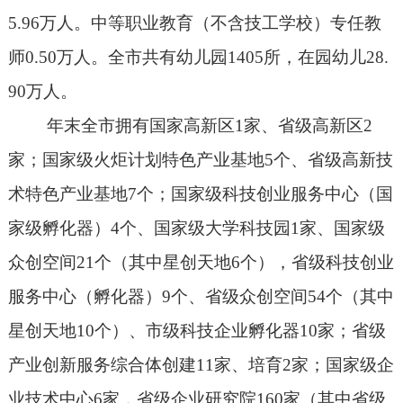
5.96
万人。中等职业教育（不含技工学校）专任教
师
0.50
万人。全市共有幼儿园
1405
所，在园幼儿
28.
90
万人。
年末全市拥有国家高新区
1
家、省级高新区
2
家；国家级火炬计划特色产业基地
5
个、省级高新技
术特色产业基地
7
个；国家级科技创业服务中心（国
家级孵化器）
4
个、国家级大学科技园
1
家、国家级
众创空间
21
个（其中星创天地
6
个），省级科技创业
服务中心（孵化器）
9
个、省级众创空间
54
个（其中
星创天地
10
个）、市级科技企业孵化器
10
家；省级
产业创新服务综合体创建
11
家、培育
2
家；国家级企
业技术中心
6
家，省级企业研究院
160
家（其中省级