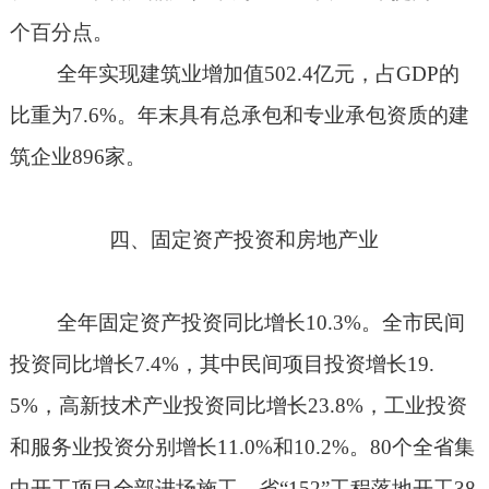
个百分点。
全年实现建筑业增加值
502.4
亿元，占
GDP
的
比重为
7.6%
。年末具有总承包和专业承包资质的建
筑企业
896
家。
四、固定资产投资和房地产业
全年固定资产投资同比增长
10.3%
。全市民间
投资同比增长
7.4%
，其中民间项目投资增长
19.
5%
，高新技术产业投资同比增长
23.8%
，工业投资
和服务业投资分别增长
11.0%
和
10.2%
。
80
个全省集
中开工项目全部进场施工，省“
152
”工程落地开工
38