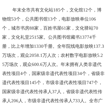
年末全市共有文化站
185
个，文化馆
12
个，博
物馆
53
个，公共图书馆
13
个，电影放映单位
106
个，城市书房
88
家，百姓书屋
61
家，文化驿站
70
家，文化礼堂
2515
家。公共图书馆藏书
13774
千
册，比上年增加
1330
千册。全年院线电影放映
137.3
万场次，观众
2058.1
万人次；农村数字电影放映
5.2
5
万场次，观众
600.6
万人次。年末拥有人类非遗代
表性项目
4
个，国家级非遗代表性项目
34
个，省级非
遗代表性项目
145
个，市级非遗代表性项目
747
个，
国家级非遗代表性传承人
37
人，省级非遗代表性传
承人
206
人，市级非遗代表性传承人
733
人。全市广