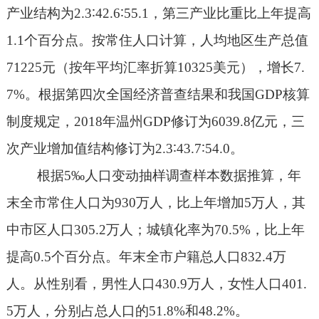
产业结构为
2.3
∶
42.6
∶
55.1
，第三产业比重比上年提高
1.1
个百分点。按常住人口计算，人均地区生产总值
71225
元（按年平均汇率折算
10325
美元），增长
7.
7%
。根据第四次全国经济普查结果和我国
GDP
核算
制度规定，
2018
年温州
GDP
修订为
6039.8
亿元，三
次产业增加值结构修订为
2.3
∶
43.7
∶
54.0
。
根据
5
‰人口变动抽样调查样本数据推算，年
末全市常住人口为
930
万人，比上年增加
5
万人，其
中市区人口
305.2
万人；城镇化率为
70.5%
，比上年
提高
0.5
个百分点。年末全市户籍总人口
832.4
万
人。从性别看，男性人口
430.9
万人，女性人口
401.
5
万人，分别占总人口的
51.8%
和
48.2%
。