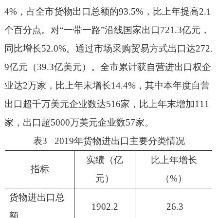
4%
，占全市货物出口总额的
93.5%
，比上年提高
2.1
个百分点。对“一带一路”沿线国家出口
721.3
亿元，
同比增长
52.0%
。通过市场采购贸易方式出口达
272.
9
亿元（
39.3
亿美元）。全市累计获自营进出口权企
业达
2
万家，比上年末增长
14.4%
，其中本年度自营
出口超千万美元企业数达
516
家，比上年末增加
111
家，出口超
5000
万美元企业数
57
家。
表
3 2019
年货物进出口主要分类情况
实绩（亿
比上年增长
指标
元）
（
%
）
货物进出口总
1902.2
26.3
额