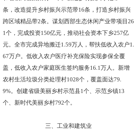
条，改造提升乡村振兴示范带
16
条，打造乡村振兴
跨区域精品带
2
条。谋划西部生态休闲产业带项目
26
1
个，完成投资
150
亿元，推动社会资本下乡
257
亿
元。全市完成异地搬迁
1.59
万人，帮扶低收入农户
1.
67
万户。低收入农户医疗补充保险实现参保全覆
盖，低收入农户家庭医生签约服务
16.1
万人。新增
农村生活垃圾分类处理村
1028
个，覆盖面达
79.
9%
。创建省级美丽乡村示范县
1
个、示范乡镇
13
个、新时代美丽乡村
792
个。
三、工业和建筑业