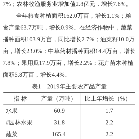
7%
；农林牧渔服务业增加值
2.8
亿元，增长
7.6%
。
全年粮食种植面积
162.0
万亩，增长
1.1%
；粮
食产量
63.7
万吨，增长
0.9%
。在经济作物中，蔬菜
播种面积
103.9
万亩，同比增长
2.7%
；油菜籽
10.0
万
亩，增长
23.0%
；中草药材播种面积
14.4
万亩，增长
7.8%
；果用瓜
17.9
万亩，增长
2.2%
；花卉苗木种植
面积
5.8
万亩，增长
4.4%
。
表
1
2019
年主要农产品产量
指 标
产量（万吨）
比上年增长（
%
）
水果
60.9
1.7
#
园林水果
31.8
2.2
蔬菜
165.4
2.2