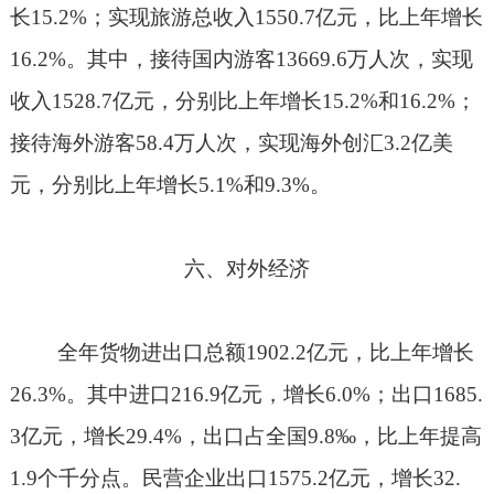
长
15.2%
；实现旅游总收入
1550.7
亿元，比上年增长
16.2%
。其中，接待国内游客
13669.6
万人次，实现
收入
1528.7
亿元，分别比上年增长
15.2%
和
16.2%
；
接待海外游客
58.4
万人次，实现海外创汇
3.2
亿美
元，分别比上年增长
5.1%
和
9.3%
。
六、对外经济
全年货物进出口总额
1902.2
亿元，比上年增长
26.3%
。其中进口
216.9
亿元，增长
6.0%
；出口
1685.
3
亿元，增长
29.4%
，出口占全国
9.8
‰
，比上年提高
1.9
个千分点。民营企业出口
1575.2
亿元，增长
32.