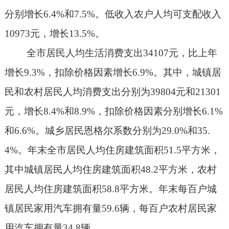
分别增长
6.4%
和
7.5%
。低收入农户人均可支配收入
10973
元，增长
13.5%
。
全市居民人均生活消费支出
34107
元，比上年
增长
9.3%
，扣除价格因素增长
6.9%
。其中，城镇居
民和农村居民人均消费支出分别为
39804
元和
21301
元，增长
8.4%
和
8.9%
，扣除价格因素分别增长
6.1%
和
6.6%
。城乡居民恩格尔系数分别为
29.0%
和
35.
4%
。年末全市居民人均住房建筑面积
51.5
平方米，
其中城镇居民人均住房建筑面积
48.2
平方米，农村
居民人均住房建筑面积
58.8
平方米。年末每百户城
镇居民家用汽车拥有量
59.6
辆，每百户农村居民家
用汽车拥有量
34.8
辆。