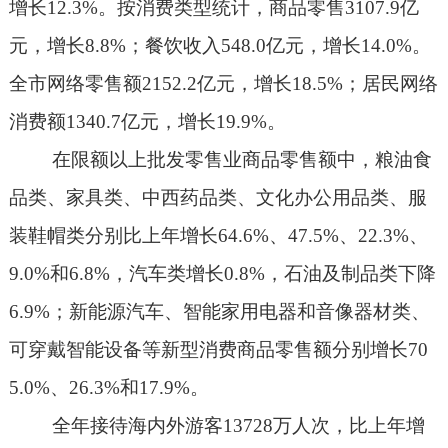
增长
12.3%
。按消费类型统计，商品零售
3107.9
亿
元，增长
8.8%
；餐饮收入
548.0
亿元，增长
14.0%
。
全市网络零售额
2152.2
亿元，增长
18.5%
；居民网络
消费额
1340.7
亿元，增长
19.9%
。
在限额以上批发零售业商品零售额中，粮油食
品类、家具类、中西药品类、文化办公用品类、服
装鞋帽类分别比上年增长
64.6%
、
47.5%
、
22.3%
、
9.0%
和
6.8%
，汽车类增长
0.8%
，石油及制品类下降
6.9%
；新能源汽车、智能家用电器和音像器材类、
可穿戴智能设备等新型消费商品零售额分别增长
70
5.0%
、
26.3%
和
17.9%
。
全年接待海内外游客
13728
万人次，比上年增