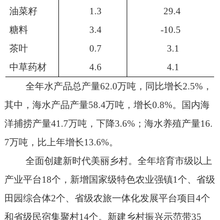
油菜籽
1.3
29.4
糖料
3.4
-10.5
茶叶
0.7
3.1
中草药材
4.6
4.1
全年水产品总产量
62.0
万吨，同比增长
2.5%
，
其中，海水产品产量
58.4
万吨，增长
0.8%
。国内海
洋捕捞产量
41.7
万吨，下降
3.6%
；海水养殖产量
16.
7
万吨，比上年增长
13.6%
。
全面创建新时代美丽乡村。全年培育市级以上
产业平台
18
个，新增国家级特色农业强镇
1
个、省级
田园综合体
2
个、省级农旅一体化发展平台项目
4
个
和省级民宿集聚村
14
个。新建乡村振兴示范带
35