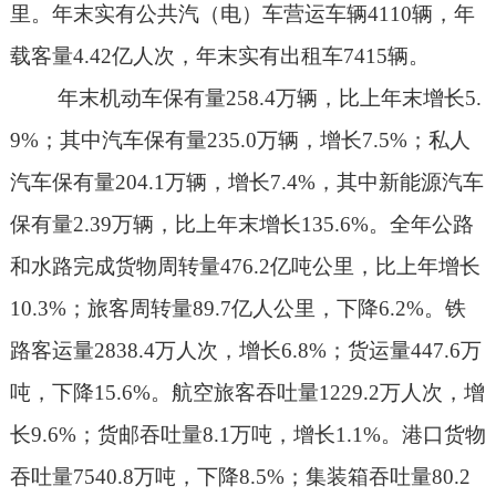
里。年末实有公共汽（电）车营运车辆
4110
辆，年
载客量
4.42
亿人次，年末实有出租车
7415
辆。
年末机动车保有量
258.4
万辆，比上年末增长
5.
9%
；其中汽车保有量
235.0
万辆，增长
7.5%
；私人
汽车保有量
204.1
万辆，增长
7.4%
，其中新能源汽车
保有量
2.39
万辆，比上年末增长
135.6%
。全年公路
和水路完成货物周转量
476.2
亿吨公里，比上年增长
10.3%
；旅客周转量
89.7
亿人公里，下降
6.2%
。铁
路客运量
2838.4
万人次，增长
6.8%
；货运量
447.6
万
吨，下降
15.6%
。航空旅客吞吐量
1229.2
万人次，增
长
9.6%
；货邮吞吐量
8.1
万吨，增长
1.1%
。港口货物
吞吐量
7540.8
万吨，下降
8.5%
；集装箱吞吐量
80.2