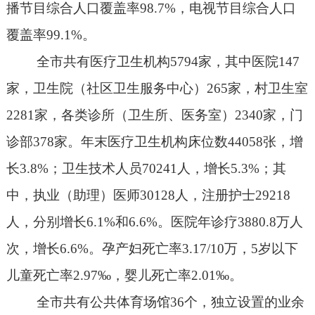
播节目综合人口覆盖率
98.7%
，电视节目综合人口
覆盖率
99.1%
。
全市共有医疗卫生机构
5794
家，其中医院
147
家，卫生院（社区卫生服务中心）
265
家，村卫生室
2281
家，各类诊所（卫生所、医务室）
2340
家，门
诊部
378
家。年末医疗卫生机构床位数
44058
张，增
长
3.8%
；卫生技术人员
70241
人，增长
5.3%
；其
中，执业（助理）医师
30128
人，注册护士
29218
人，分别增长
6.1%
和
6.6%
。医院年诊疗
3880.8
万人
次，增长
6.6%
。孕产妇死亡率
3.17/10
万，
5
岁以下
儿童死亡率
2.97
‰，婴儿死亡率
2.01
‰。
全市共有公共体育场馆
36
个，独立设置的业余