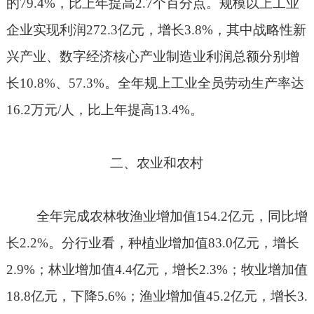
的
79.4%
，比上年提高
2.7
个百分点。规模以上工业
企业实现利润
272.3
亿元，增长
3.8%
，其中战略性新
兴产业、数字经济核心产业制造业利润总额分别增
长
10.8%
、
57.3%
。全年规上工业全员劳动生产率达
16.2
万元
/
人，比上年提高
13.4%
。
二、农业和农村
全年完成农林牧渔业增加值
154.2
亿元，同比增
长
2.2%
。分行业看，种植业增加值
83.0
亿元，增长
2.9%
；林业增加值
4.4
亿元，增长
2.3%
；牧业增加值
18.8
亿元，下降
5.6%
；渔业增加值
45.2
亿元，增长
3.