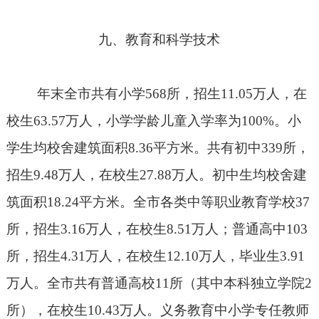
九、教育和科学技术
年末全市共有小学
568
所，招生
11.05
万人，在
校生
63.57
万人，小学学龄儿童入学率为
100%
。小
学生均校舍建筑面积
8.36
平方米。共有初中
339
所，
招生
9.48
万人，在校生
27.88
万人。初中生均校舍建
筑面积
18.24
平方米。全市各类中等职业教育学校
37
所，招生
3.16
万人，在校生
8.51
万人；普通高中
103
所，招生
4.31
万人，在校生
12.10
万人，毕业生
3.91
万人。全市共有普通高校
11
所（其中本科独立学院
2
所），在校生
10.43
万人。义务教育中小学专任教师