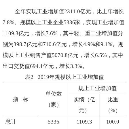
全年实现工业增加值
2311.0
亿元，比上年增长
7.8%
。规模以上工业企业
5336
家，实现工业增加值
1109.3
亿元，增长
7.6%
，其中轻、重工业增加值分
别为
398.7
亿元和
710.6
亿元，增长
4.9%
和
9.1%
。规
模以上工业销售产值
5070.8
亿元，增长
6.5%
，其中
出口交货值
694.1
亿元，增长
3.3%
。
表
2 2019
年规模以上工业增加值
规上工业增加值
单位数
指
标
实绩（亿
比重
（家）
元）
（
%
）
总计
5336
1109.3
100.0