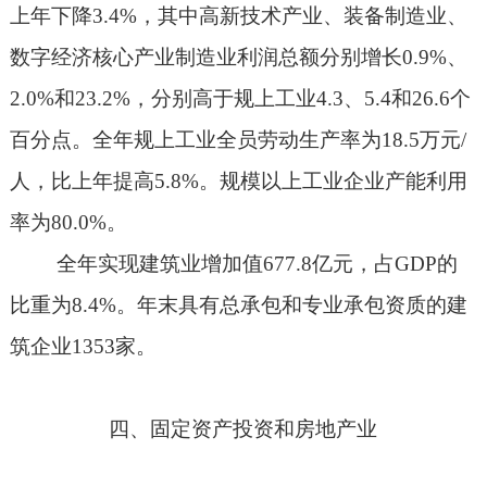
上年下降
3.4%
，其中高新技术产业、装备制造业、
数字经济核心产业制造业利润总额分别增长
0.9%
、
2.0%
和
23.2%
，分别高于规上工业
4.3
、
5.4
和
26.6
个
百分点。全年规上工业全员劳动生产率为
18.5
万元
/
人，比上年提高
5.8%
。规模以上工业企业产能利用
率为
80.0%
。
全年实现建筑业增加值
677.8
亿元，占
GDP
的
比重为
8.4%
。年末具有总承包和专业承包资质的建
筑企业
1353
家。
四、固定资产投资和房地产业