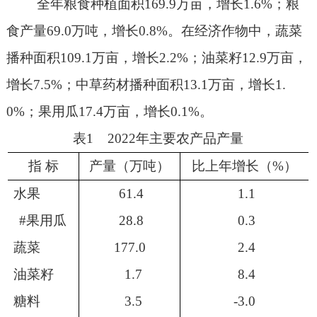
全年粮食种植面积
169.9
万亩，增长
1.6%
；粮
食产量
69.0
万吨，增长
0.8%
。在经济作物中，蔬菜
播种面积
109.1
万亩，增长
2.2%
；油菜籽
12.9
万亩，
增长
7.5%
；中草药材播种面积
13.1
万亩，增长
1.
0%
；果用瓜
17.4
万亩，增长
0.1%
。
表
1
2022
年主要农产品产量
指 标
产量（万吨）
比上年增长（
%
）
水果
61.4
1.1
#
果用瓜
28.8
0.3
蔬菜
177.0
2.4
油菜籽
1.7
8.4
糖料
3.5
-3.0