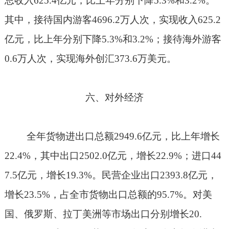
总收入
625.4
亿元，比上年分别下降
5.3%
和
3.2%
。
其中，接待国内游客
4696.2
万人次，实现收入
625.2
亿元，比上年分别下降
5.3%
和
3.2%
；接待海外游客
0.6
万人次，实现海外创汇
373.6
万美元。
六、对外经济
全年货物进出口总额
2949.6
亿元，比上年增长
22.4%
，其中出口
2502.0
亿元，增长
22.9%
；进口
44
7.5
亿元，增长
19.3%
。民营企业出口
2393.8
亿元，
增长
23.5%
，占全市货物出口总额的
95.7%
。对美
国、俄罗斯、拉丁美洲等市场出口分别增长
20.