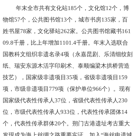
年末全市共有文化站
185
个，文化馆
12
个，博
物馆
57
个，公共图书馆
13
个，城市书房
135
家，百
姓书屋
78
家，文化驿站
262
家。公共图书馆藏书
161
09.8
千册，比上年增加
1101.4
千册。年末入选联合
国教科文组织非遗名录
4
项（永嘉昆剧、乐清细纹刻
纸、瑞安东源木活字印刷术、泰顺编梁木拱桥营造
技艺），国家级非遗项目
35
项，省级非遗项目
159
项，市级非遗项目
779
项（保护单位
966
个）。现有
国家级代表性传承人
37
位，省级代表性传承人
230
位，市级代表性传承人
933
位，代表性传承团体
14
个，代表性传承群体
20
个。朔门古港遗址考古重大
发现成为海上丝绸之路重要实证，加入“海丝申遗城