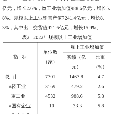
亿元，增长
2.6%
，重工业增加值
988.6
亿元，增长
5.
8%
。规模以上工业销售产值
7241.4
亿元，增长
8.
3%
，其中出口交货值
921.6
亿元，增长
15.9%
。
表
2 2022
年规模以上工业增加值
规上工业增加值
单位数
指
标
实绩（亿
比重
（家）
元）
（
%
）
总
计
7701
1467.8
4.7
#
轻工业
3169
479.2
2.6
重工业
4532
988.6
5.8
#
国有企业
10
33.3
5.8