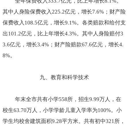
全年保费收入
333.7
亿元，比上年增长
8.1%
。
其中人身险保费收入
225.2
亿元，增长
7.6%
；财产险
保费收入
108.5
亿元，增长
9.1%
。各类赔款和给付支
出
101.2
亿元，比上年增长
4.3%
。其中人身险赔付
3
3.6
亿元，增长
3.4%
；财产险赔款
67.6
亿元，增长
4.
8%
。
九、教育和科学技术
年末全市共有小学
558
所，招生
9.99
万人，在
校生
63.70
万人，小学学龄儿童入学率为
100%
。小
学生均校舍建筑面积
9.28
平方米。共有初中
321
所，