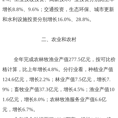
增长
8.8%
、
9.6%
；交通投资，生态环保、城市更新
和水利设施投资分别增长
16.0%
、
28.8%
。
二、农业和农村
全年完成农林牧渔业产值
277.5
亿元，按可比价
格计算，比上年增长
4.8%
。分行业看，种植业产值
124.6
亿元，增长
2.2%
；林业产值
7.5
亿元，增长
7.
9%
；畜牧业产值
37.3
亿元，增长
4.5%
；渔业产值
10
1.6
亿元，增长
8.0%
；农林牧渔服务业产值
6.6
亿
元，增长
6.7%
。