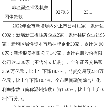
非金融企业及机关
9279.6
23.1
团体贷款
2022
年全市新增境内外上市公司
11
家，累计达
60
家；新增新三板挂牌企业
2
家，累计挂牌企业达
95
家；新增区域性资本市场挂牌企业
33
家，累计达
90
8
家；新增股份有限公司
147
家，累计在册股份有限
公司达
1336
家（不含分支机构）。全年证券交易额
3.56
万亿元，比上年下降
18.7%
，期货交易额
2.84
万
亿元，比上年下降
10.4%
。全市民间融资综合年化
利率指数（简称温州指数）为
15.0%
，比上年上升
0.
5
个百分点。