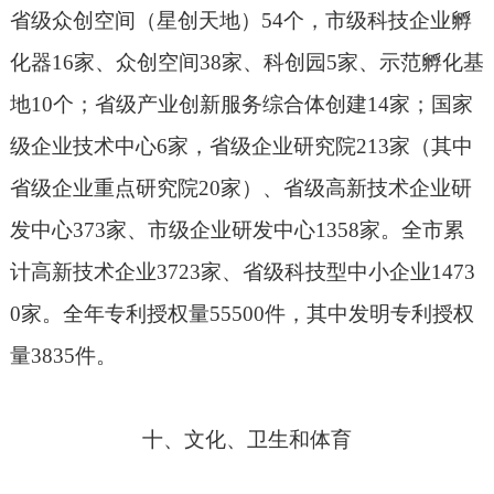
省级众创空间（星创天地）
54
个，市级科技企业孵
化器
16
家、众创空间
38
家、科创园
5
家、示范孵化基
地
10
个；省级产业创新服务综合体创建
14
家；国家
级企业技术中心
6
家，省级企业研究院
213
家（其中
省级企业重点研究院
20
家）、省级高新技术企业研
发中心
373
家、市级企业研发中心
1358
家。全市累
计高新技术企业
3723
家、省级科技型中小企业
1473
0
家。全年专利授权量
55500
件，其中发明专利授权
量
3835
件。
十、文化、卫生和体育