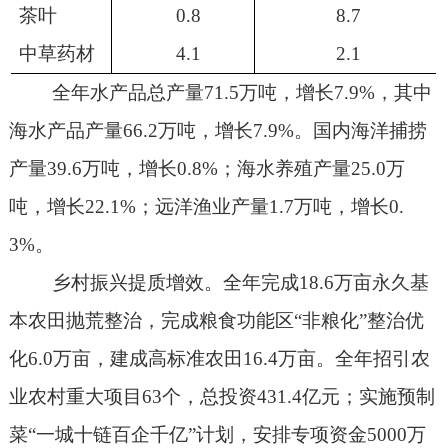
茶叶
0.8
8.7
中草药材
4.1
2.1
全年水产品总产量
71.5
万吨，增长
7.9%
，其中
海水产品产量
66.2
万吨，增长
7.9%
。国内海洋捕捞
产量
39.6
万吨，增长
0.8%
；海水养殖产量
25.0
万
吨，增长
22.1%
；远洋渔业产量
1.7
万吨，增长
0.
3%
。
乡村振兴提质增效。全年完成
18.6
万亩永久基
本农田抛荒整治，完成粮食功能区“非粮化”整治优
化
6.0
万亩，建成高标准农田
16.4
万亩。全年招引农
业农村重大项目
63
个，总投资
431.4
亿元；实施预制
菜“一城十链百企千亿”计划，安排专项资金
5000
万