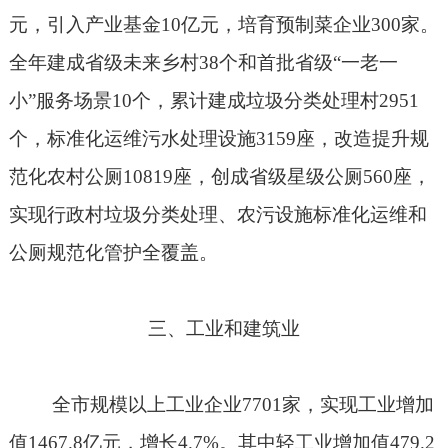
元，引入产业基金
10
亿元，培育预制菜企业
300
家。
全年建成省级未来乡村
38
个和首批省级“一老一
小”服务场景
10
个，累计建成垃圾分类处理村
2951
个，标准化运维污水处理设施
3159
座，改造提升规
范化农村公厕
10819
座，创成省级星级公厕
560
座，
实现行政村垃圾分类处理、农污设施标准化运维和
公厕规范化管护全覆盖。
三、工业和建筑业
全市规模以上工业企业
7701
家，实现工业增加
值
1467.8
亿元，增长
4.7%
。其中轻工业增加值
479.2