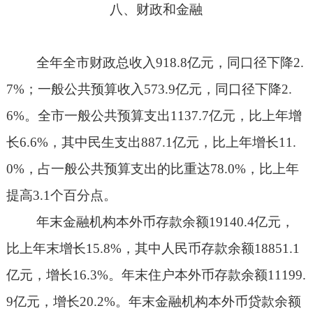
八、财政和金融
全年全市财政总收入
918.8
亿元，同口径下降
2.
7%
；一般公共预算收入
573.9
亿元，同口径下降
2.
6%
。全市一般公共预算支出
1137.7
亿元，比上年增
长
6.6%
，其中民生支出
887.1
亿元，比上年增长
11.
0%
，占一般公共预算支出的比重达
78.0%
，比上年
提高
3.1
个百分点。
年末金融机构本外币存款余额
19140.4
亿元，
比上年末增长
15.8%
，其中人民币存款余额
18851.1
亿元，增长
16.3%
。年末住户本外币存款余额
11199.
9
亿元，增长
20.2%
。年末金融机构本外币贷款余额