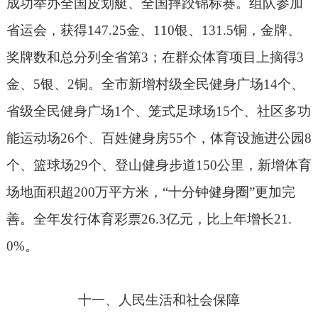
成功举办全国皮划艇、全国摔跤锦标赛。组队参加
省运会，获得
147.25
金、
110
银、
131.5
铜，金牌、
奖牌数和总分列全省第
3
；在群众体育项目上摘得
3
金、
5
银、
2
铜。全市新增村级全民健身广场
14
个、
省级全民健身广场
1
个、笼式足球场
15
个、社区多功
能运动场
26
个、百姓健身房
55
个，体育设施进公园
8
个、篮球场
29
个、登山健身步道
150
公里，新增体育
场地面积超
200
万平方米，“十分钟健身圈”更加完
善。全年发行体育彩票
26.3
亿元，比上年增长
21.
0%
。
十一、人民生活和社会保障