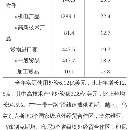
附件
#
机电产品
1289.1
22.4
#
高新技术产
81.4
12.7
品
货物进口额
447.5
19.3
#
一般贸易
417.7
18.2
加工贸易
10.1
-7.8
全年实际使用外资
6.12
亿美元，比上年增长
12.
5%
，其中高技术产业外资额
3.39
亿美元，比上年增
长
94.5%
。在“一带一路”沿线建成俄罗斯、越南、乌
兹别克斯坦
3
个国家级境外经贸合作区，塞尔维亚、
乌兹别克斯坦、印尼
3
个省级境外经贸合作区，印尼