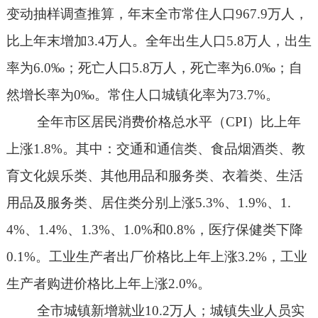
变动抽样调查推算，年末全市常住人口
967.9
万人，
比上年末增加
3.4
万人。全年出生人口
5.8
万人，出生
率为
6.0
‰；死亡人口
5.8
万人，死亡率为
6.0
‰；自
然增长率为
0
‰。常住人口城镇化率为
73.7%
。
全年市区居民消费价格总水平（
CPI
）比上年
上涨
1.8%
。其中：交通和通信类、食品烟酒类、教
育文化娱乐类、其他用品和服务类、衣着类、生活
用品及服务类、居住类分别上涨
5.3%
、
1.9%
、
1.
4%
、
1.4%
、
1.3%
、
1.0%
和
0.8%
，医疗保健类下降
0.1%
。工业生产者出厂价格比上年上涨
3.2%
，工业
生产者购进价格比上年上涨
2.0%
。
全市城镇新增就业
10.2
万人；城镇失业人员实