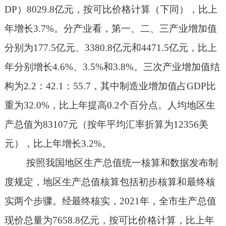
DP
）
8029.8
亿元，按可比价格计算（下同），比上
年增长
3.7%
。分产业看，第一、二、三产业增加值
分别为
177.5
亿元、
3380.8
亿元和
4471.5
亿元，比上
年分别增长
4.6%
、
3.5%
和
3.8%
。三次产业增加值结
构为
2.2
：
42.1
：
55.7
，其中制造业增加值占
GDP
比
重为
32.0%
，比上年提高
0.2
个百分点。人均地区生
产总值为
83107
元（按年平均汇率折算为
12356
美
元），比上年增长
3.2%
。
按照我国地区生产总值统一核算和数据发布制
度规定，地区生产总值核算包括初步核算和最终核
实两个步骤。经最终核实，
2021
年，全市生产总值
现价总量为
7658.8
亿元，按可比价格计算，比上年