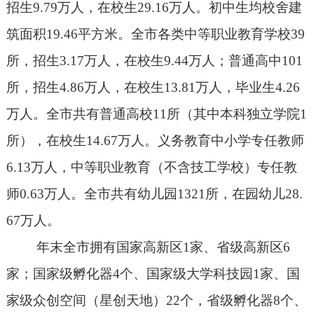
招生
9.79
万人，在校生
29.16
万人。初中生均校舍建
筑面积
19.46
平方米。全市各类中等职业教育学校
39
所，招生
3.17
万人，在校生
9.44
万人；普通高中
101
所，招生
4.86
万人，在校生
13.81
万人，毕业生
4.26
万人。全市共有普通高校
11
所（其中本科独立学院
1
所），在校生
14.67
万人。义务教育中小学专任教师
6.13
万人，中等职业教育（不含技工学校）专任教
师
0.63
万人。全市共有幼儿园
1321
所，在园幼儿
28.
67
万人。
年末全市拥有国家高新区
1
家、省级高新区
6
家；国家级孵化器
4
个、国家级大学科技园
1
家、国
家级众创空间（星创天地）
22
个，省级孵化器
8
个、