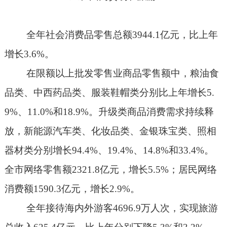
全年社会消费品零售总额
3944.1
亿元，比上年
增长
3.6%
。
在限额以上批发零售业商品零售额中，粮油食
品类、中西药品类、服装鞋帽类分别比上年增长
5.
9%
、
11.0%
和
18.9%
。升级类商品消费需求持续释
放，新能源汽车类、化妆品类、金银珠宝类、照相
器材类分别增长
94.4%
、
19.4%
、
14.8%
和
33.4%
。
全市网络零售额
2321.8
亿元，增长
5.5%
；居民网络
消费额
1590.3
亿元，增长
2.9%
。
全年接待海内外游客
4696.9
万人次，实现旅游