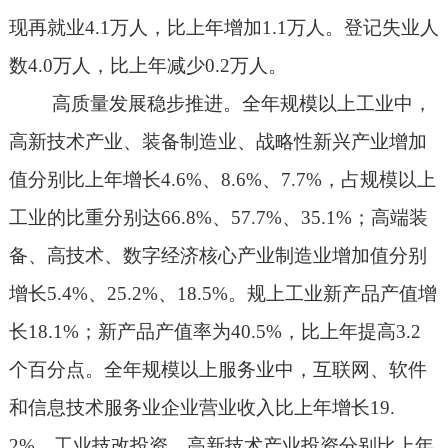
现再就业
4.1
万人，比上年增加
1.1
万人。登记失业人
数
4.0
万人，比上年减少
0.2
万人。
高质量发展稳步推进。全年规模以上工业中，
高新技术产业、装备制造业、战略性新兴产业增加
值分别比上年增长
4.6%
、
8.6%
、
7.7%
，占规模以上
工业的比重分别达
66.8%
、
57.7%
、
35.1%
；高端装
备、高技术、数字经济核心产业制造业增加值分别
增长
5.4%
、
25.2%
、
18.5%
。规上工业新产品产值增
长
18.1%
；新产品产值率为
40.5%
，比上年提高
3.2
个百分点。全年规模以上服务业中，互联网、软件
和信息技术服务业企业营业收入比上年增长
19.
2%
。工业技改投资、高新技术产业投资分别比上年