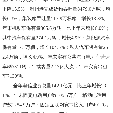
下降
15.5%
。温州港完成货物吞吐量
8479.0
万吨，增
长
6.3%
；集装箱吞吐量
117.9
万标箱，增长
13.8%
。
年末机动车保有量
305.6
万辆，比上年末增长
8.0%
；
其中汽车保有量
274.1
万辆，增长
4.9%
；新能源汽车
保有量
17.1
万辆，增长
104.5%
；私人汽车保有量
25
2.4
万辆，增长
4.9%
。年末实有公共汽（电）车营运
车辆
5311
辆，年载客量
2.47
亿人次，年末实有出租
车
7130
辆。
全年电信业务总量
142.1
亿元，比上年增长
23.
1%
。年末固定电话用户数
105.5
万户，移动电话用
户数
1254.9
万户；固定互联网宽带接入用户
491.0
万