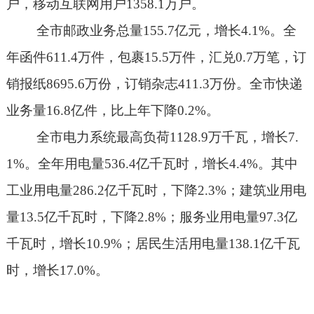
户，移动互联网用户
1358.1
万户。
全市邮政业务总量
155.7
亿元，增长
4.1%
。全
年函件
611.4
万件，包裹
15.5
万件，汇兑
0.7
万笔，订
销报纸
8695.6
万份，订销杂志
411.3
万份。全市快递
业务量
16.8
亿件，比上年下降
0.2%
。
全市电力系统最高负荷
1128.9
万千瓦，增长
7.
1%
。全年用电量
536.4
亿千瓦时，增长
4.4%
。其中
工业用电量
286.2
亿千瓦时，下降
2.3%
；建筑业用电
量
13.5
亿千瓦时，下降
2.8%
；服务业用电量
97.3
亿
千瓦时，增长
10.9%
；居民生活用电量
138.1
亿千瓦
时，增长
17.0%
。