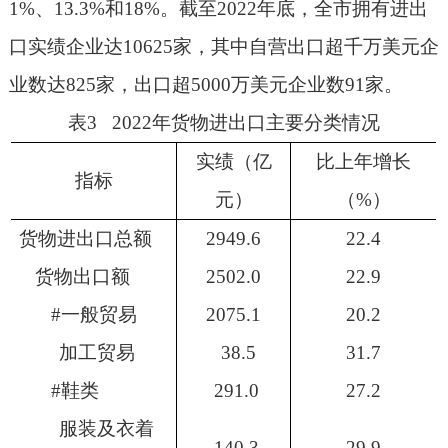
1%
、
13.3%
和
18%
。截至
2022
年底，全市拥有进出
口实绩企业达
10625
家，其中自营出口超千万美元企
业数达
825
家，出口超
5000
万美元企业数
91
家。
表
3 2022
年货物进出口主要分类情况
实绩（亿
比上年增长
指标
元）
（
%
）
货物进出口总额
2949.6
22.4
货物出口额
2502.0
22.9
#
一般贸易
2075.1
20.2
加工贸易
38.5
31.7
#
鞋类
291.0
27.2
服装及衣着
140.3
29.9