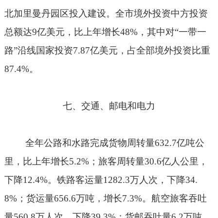
北加里曼丹园区投入建设。全市境外投资中方投资
总额达
9
亿美元，比上年增长
48%
，其中对“一带一
路”沿线国家投资
7.87
亿美元，占全部境外投资比重
87.4%
。
七、交通、邮电和电力
全年公路和水路完成货物周转量
632.7
亿吨公
里，比上年增长
5.2%
；旅客周转量
30.6
亿人公里，
下降
12.4%
。铁路客运量
1282.3
万人次，下降
34.
8%
；货运量
656.6
万吨，增长
7.3%
。航空旅客吞吐
量
560.8
万人次，下降
39.3%
；货邮吞吐量
6.2
万吨，