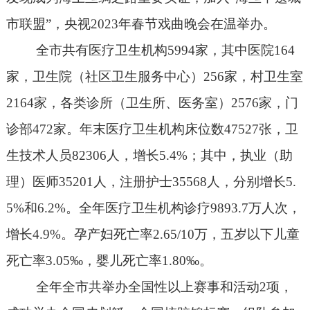
市联盟”，央视
2023
年春节戏曲晚会在温举办。
全市共有医疗卫生机构
5994
家，其中医院
164
家，卫生院（社区卫生服务中心）
256
家，村卫生室
2164
家，各类诊所（卫生所、医务室）
2576
家，门
诊部
472
家。年末医疗卫生机构床位数
47527
张，卫
生技术人员
82306
人，增长
5.4%
；其中，执业（助
理）医师
35201
人，注册护士
35568
人，分别增长
5.
5%
和
6.2%
。全年医疗卫生机构诊疗
9893.7
万人次，
增长
4.9%
。孕产妇死亡率
2.65/10
万，五岁以下儿童
死亡率
3.05
‰，婴儿死亡率
1.80
‰。
全年全市共举办全国性以上赛事和活动
2
项，