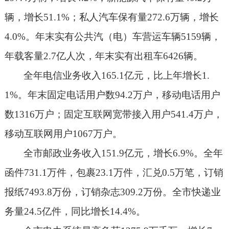
辆，增长
51.1%
；私人汽车保有量
272.6
万辆，增长
4.0%
。年末实有公共汽（电）车营运车辆
5
159
辆，
年载客量
2.7
亿人次，年末实有出租车
6
426
辆。
全年电信业务收入
1
65.1
亿元，比上年增长
1.
1%
。年末固定电话用户数
9
4.2
万户，移动电话用户
数
1316
万户；固定互联网宽带接入用户
5
41.4
万户，
移动互联网用户
1067
万户。
全市邮政业务收入
151.9
亿元，增长
6.9%
。全年
函件
731.1
万件，包裹
23.1
万件，汇兑
0.5
万笔，订销
报纸
7493.8
万份，订销杂志
309.2
万份。全市快递业
务量
24.5
亿件，同比增长
14.4%
。