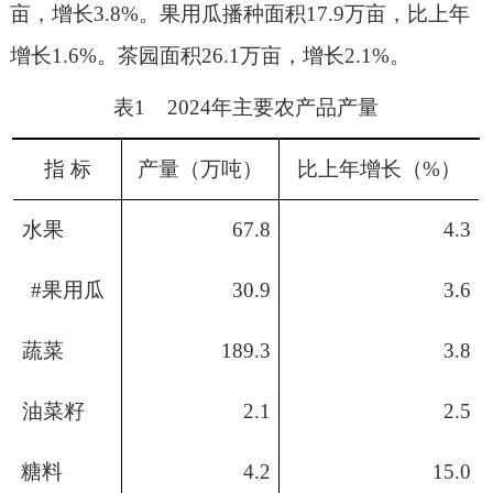
亩，增长
3.8%
。果用瓜播种面积
17.9
万亩，比上年
增长
1.6%
。茶园面积
26.1
万亩，增长
2.1%
。
表
1
2024
年主要农产品产量
指
标
产量（万吨）
比上年增长（
%
）
水果
67.8
4.3
#
果用瓜
30.9
3.6
蔬菜
189.3
3.8
油菜籽
2.1
2.5
糖料
4.2
15.0