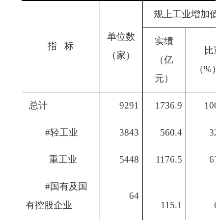
规上工业增加值
单位数
实绩
指
标
比
（家）
（亿
（
%
元）
总计
9291
1736.9
100
#
轻工业
3843
560.4
32
重工业
5448
1176.5
67
#
国有及国
64
有控股企业
115.1
6