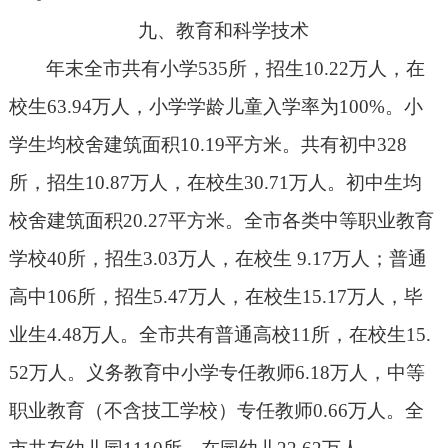
九、教育和科学技术
年末全市共有小学
535
所，招生
10.22
万人，在
校生
63.94
万人，小学学龄儿童入学率为
100%
。小
学生均校舍建筑面积
10.19
平方米。共有初中
328
所，招生
10.87
万人，在校生
30.71
万人。初中生均
校舍建筑面积
20.27
平方米。全市各类中等职业教育
学校
40
所，招生
3.03
万人，在校生
9.17
万人；普通
高中
106
所，招生
5.47
万人，在校生
15.17
万人，毕
业生
4.48
万人。全市共有普通高校
11
所，在校生
15.
52
万人。义务教育中小学专任教师
6.18
万人，中等
职业教育（不含技工学校）专任教师
0.66
万人。全