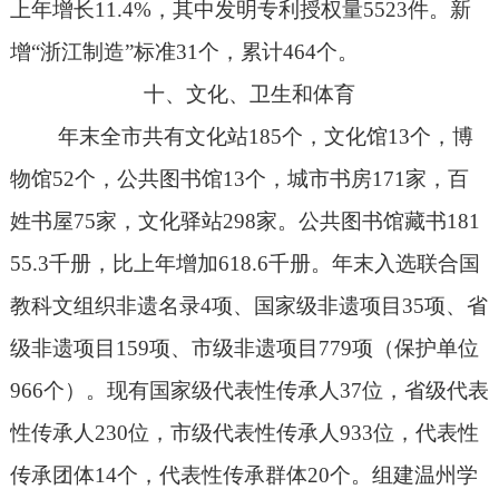
上年增长
11.4%
，其中发明专利授权量
5523
件。新
增
“
浙江制造
”
标准
31
个，累计
464
个。
十、文化、卫生和体育
年末全市共有文化站
185
个，文化馆
13
个，博
物馆
52
个，公共图书馆
13
个，城市书房
171
家，百
姓书屋
75
家，文化驿站
298
家。公共图书馆藏书
181
55.3
千册，比上年增加
618.6
千册。年末入选联合国
教科文组织非遗名录
4
项、国家级非遗项目
35
项、省
级非遗项目
159
项、市级非遗项目
779
项（保护单位
966
个）。现有国家级代表性传承人
37
位，省级代表
性传承人
230
位，市级代表性传承人
933
位，代表性
传承团体
14
个，代表性传承群体
20
个。组建温州学