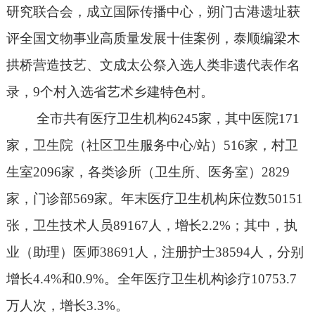
研究联合会，成立国际传播中心，朔门古港遗址获
评全国文物事业高质量发展十佳案例，泰顺编梁木
拱桥营造技艺、文成太公祭入选人类非遗代表作名
录，
9
个村入选省艺术乡建特色村。
全市共有医疗卫生机构
6245
家，其中医院
171
家，卫生院（社区卫生服务中心
/
站）
516
家，村卫
生室
2096
家，各类诊所（卫生所、医务室）
2829
家，门诊部
569
家。年末医疗卫生机构床位数
50151
张，卫生技术人员
89167
人，增长
2.2%
；其中，执
业（助理）医师
38691
人，注册护士
38594
人，分别
增长
4.4%
和
0.9%
。全年医疗卫生机构诊疗
10753.7
万人次，增长
3.3%
。