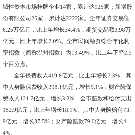
域性资本市场挂牌企业
14
家，累计达
925
家；新增股
份有限公司
26
家，累计达
2222
家。全年证券交易额
6.25
万亿元，比上年增长
34.4%
，期货交易额
3.98
万
亿元，比上年增长
7.0%
。全市民间融资综合年化利
率指数（简称温州指数）为
13.49%
，比上年下降
2.5
个百分点。
全年保费收入
419.8
亿元，比上年增长
7.3%
，其
中人身险保费收入
298.1
亿元，增长
9.1%
；财产险保
费收入
121.7
亿元，增长
3.2%
。全市赔款和给付支出
152.9
亿元，比上年增长
18.1%
。
其中人身险赔付
73.
9
亿元，增长
37.5%
；财产险赔款
79.0
亿元，增长
4.
4%
。