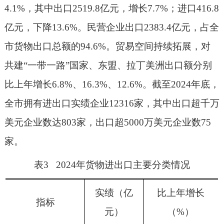
4.1%
，其中出口
2519.8
亿元，
增长
7.7
%
；进口
416.8
亿元，下降
13.6%
。民营企业出口
2383.4
亿元，占全
市货物出口总额的
94.6%
。
贸易空间持续拓展，对
共建
“
一带一路
”
国家、东盟、拉丁美洲
出口额分别
比上年增长
6.8%
、
16.3%
、
12.6%
。截至
2024
年底，
全市拥有进出口实绩企业
12316
家，其中出口超千万
美元企业数达
803
家，出口超
5000
万美元企业数
75
家。
表
3 2024
年货物进出口主要分类情况
实绩（亿
比上年增长
指标
元）
（
%
）