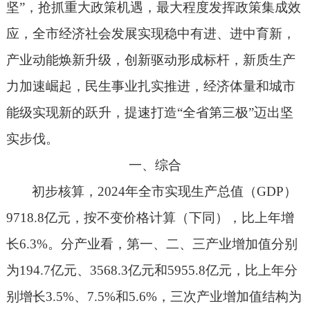
坚
”
，抢抓重大政策机遇，最大程度发挥政策集成效
应，全市经济社会发展实现稳中有进、进中育新，
产业动能焕新升级，创新驱动形成标杆，新质生产
力加速崛起，民生事业扎实推进，经济体量和城市
能级实现新的跃升，提速打造“全省第三极”迈出坚
实步伐。
一、综合
初步核算，
2024
年全市实现生产总值（
GDP
）
9718.8
亿元
，按不变价格计算（下同），比上年增
长
6.3%
。分产业看，第一、二、三产业增加值分别
为
194.7
亿元、
3568.3
亿元和
5955.8
亿元，比上年分
别增长
3.5%
、
7.5%
和
5.6%
，三次产业增加值结构为