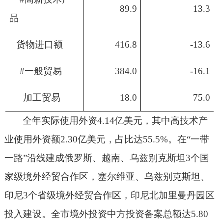
89.9
13.3
品
货物进口额
416.8
-13.6
#
一般贸易
384.0
-16.1
加工贸易
18.0
75.0
全年实际使用外资
4.14
亿美元，其中高技术产
业使用外资额
2.30
亿美元，占比达
55.5%
。在
“
一带
一路
”
沿线建成俄罗斯、越南、乌兹别克斯坦
3
个国
家级境外经贸合作区，塞尔维亚、乌兹别克斯坦、
印尼
3
个省级境外经贸合作区，印尼北加里曼丹园区
投入建设。全市境外投资中方投资备案总额达
5.80