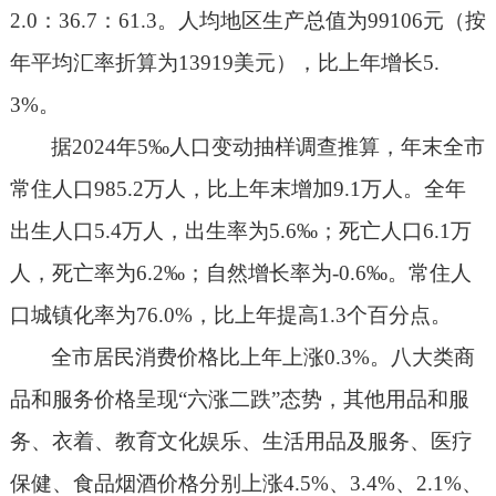
2.0
：
36.7
：
61.3
。人均地区生产总值为
99106
元（按
年平均汇率折算为
13919
美元），比上年增长
5.
3%
。
据
2024
年
5‰
人口变动抽样调查推算，年末
全市
常住人口
985.2
万人，比上年末增加
9.1
万人。全年
出生人口
5.4
万人，出生率为
5.6‰
；死亡人口
6.1
万
人，死亡率为
6.2‰
；自然增长率为
-0.6‰
。常住人
口城镇化率为
76.0%
，比上年提高
1.3
个百分点。
全市居民消费价格比上年上涨
0.3%
。八大类商
品和服务价格呈现
“
六涨二跌
”
态势，其他用品和服
务、衣着、教育文化娱乐、生活用品及服务、医疗
保健、食品烟酒价格分别上涨
4.5%
、
3.4%
、
2.1%
、