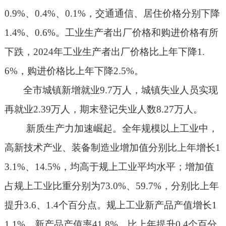
0.9%
、
0.4%
、
0.1%
，交通通信、居住价格分别下降
1.4%
、
0.6%
。工业生产者出厂价格和购进价格有所
下跌，
2024
年工业生产者出厂价格比上年下降
1.
6%
，购进价格比上年下降
2.5%
。
全市城镇新增就业
9.7
万人，城镇失业人员实现
再就业
2.39
万人，期末登记失业人数
8.27
万人。
新质生产力加速崛起。
全年规模以上工业中，
高新技术产业、装备制造业增加值分别比上年增长
1
3.1%
、
14.5%
，均高于规上工业平均水平；增加值
占规上工业比重分别为
73.0%
、
59.7%
，分别比上年
提升
3.6
、
1.4
个百分点。规上工业新产品产值增长
1
1.1%
，新产品产值率
41.8%
，比上年提升
0.4
个百分