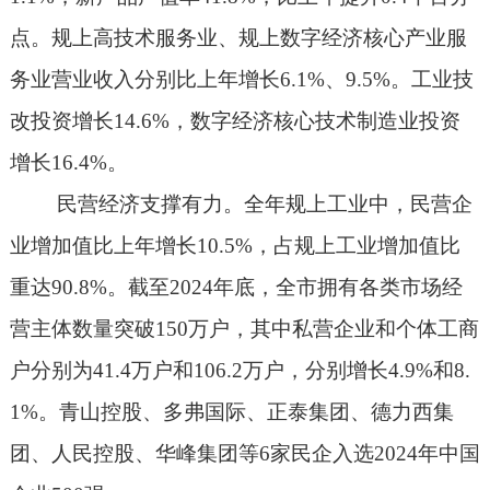
点。规上高技术服务业、规上数字经济核心产业服
务业营业收入分别比上年增长
6.1%
、
9.5%
。工业技
改投资增长
14.6%
，数字经济核心技术制造业投资
增长
16.4%
。
民营经济支撑有力。
全年规上工业中，民营企
业增加值比上年增长
10.5%
，占规上工业增加值比
重达
90.8%
。截至
2024
年底，全市拥有各类市场经
营主体数量突破
150
万户，其中私营企业和个体工商
户分别为
41.4
万户和
106.2
万户，分别增长
4.9%
和
8.
1%
。青山控股、多弗国际、正泰集团、德力西集
团、人民控股、华峰集团等
6
家民企入选
2024
年中国