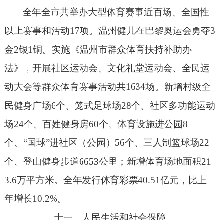
全年全市共举办大型体育赛事近百场、全国性
以上赛事和活动
17
项。温州健儿在巴黎奥运会勇夺
3
金
2
银
1
铜。实施《温州市群众体育扶持补助办
法》，开展社区运动会、文化礼堂运动会、全民运
动大会等群众体育赛事活动共
1634
场。新增村级全
民健身广场
6
个、笼式足球场
28
个、社区多功能运动
场
24
个、百姓健身房
60
个、体育设施进公园
8
个、“国球”进社区（公园）
56
个、三人制篮球场
22
个、登山健身步道
6653
公里；新增体育场地面积
21
3.6
万平方米。全年发行体育彩票
40.51
亿元，比上
年增长
10.2%
。
十一、人民生活和社会保障