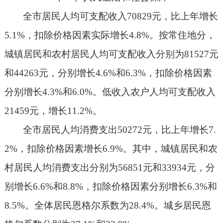
全市居民人均可支配收入
70829
元，比上年增长
5.1%
，扣除价格因素实际增长
4.8%
。按常住地分，
城镇居民和农村居民人均可支配收入分别为
81527
元
和
44263
元，分别增长
4.6%
和
6.3%
，扣除价格因素
分别增长
4.3%
和
6.0%
。
低收入农户人均可支配收入
21459
元，增长
11.2%
。
全市居民人均消费支出
50272
元，比上年增长
7.
2%
，扣除价格因素增长
6.9%
。其中，城镇居民和农
村居民人均消费支出分别为
56851
元和
33934
元，分
别增长
6.6%
和
8.8%
，扣除价格因素分别增长
6.3%
和
8.5%
。全体居民恩格尔系数为
28.4%
。城乡居民恩