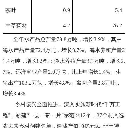
茶叶
0.9
5.4
中草药材
4.7
76.7
全年水产品总产量
78.8
万吨，增长
3.9%
，其中
海水产品产量
72.4
万吨，增长
3.7%
。海水养殖产量
3
1.4
万吨，增长
8.9%
；淡水养殖产量
3.3
万吨，增长
2.
7%
。远洋渔业产量
2.0
万吨，比上年增长
1.4%
。生
猪出栏
103.2
万头，增长
4.8%
。禽肉产量
2.8
万吨，
增长
3.4%
。
乡村振兴全面推进。
深入实施新时代
“
千万工
程
”
，新建
“
一县一带一片
”
示范区
12
个，
37
个村入选
省未来乡村创建名单，建成产值
10
亿元以上
“
土特