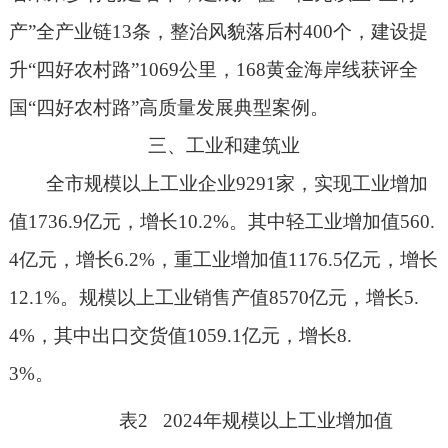
产
”
全产业链
13
条，
整治风貌落后村
400
个，建设提
升
“
四好农村路
”1069
公里，
168
黄金海岸线获评全
国
“
四好农村路
”
高质量发展典型案例。
三、工业和建筑业
全市规模以上工业企业
9291
家，实现工业增加
值
1736.9
亿元，增长
10.2
%
。其中轻工业增加值
560.
4
亿元，增长
6.2%
，重工业增加值
1176.5
亿元，增长
12.1%
。规模以上工业销售产值
8570
亿元，增长
5.
4%
，其中出口交货值
1059.1
亿元，增长
8.
3%
。
表
2 2024
年规模以上工业增加值