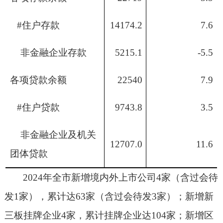
#
住户存款
14174.2
7.6
非金融企业存款
5215.1
-5.5
各项贷款余额
22540
7.9
#
住户贷款
9743.8
3.5
非金融企业及机关
12707.0
11.6
团体贷款
2024
年全市新增境内外上市公司
4
家（含过会待
发
1
家），累计达
63
家（含过会待发
3
家）；新增新
三板挂牌企业
4
家，累计挂牌企业达
104
家；新增区