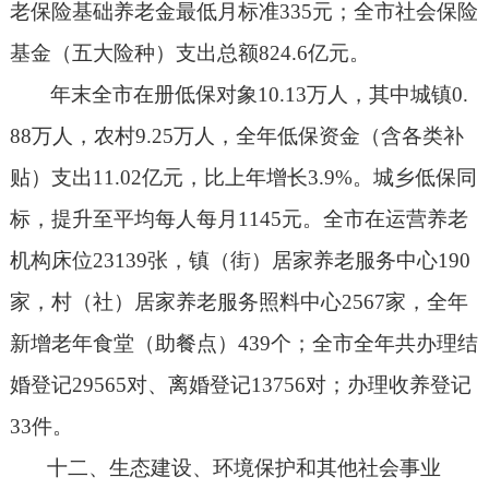
老保险基础养老金最低月标准
335
元；全市社会保险
基金（五大险种）支出总额
824.6
亿元。
年末全市在册低保对象
10.13
万人，其中城镇
0.
88
万人，农村
9.25
万人，全年低保资金（含各类补
贴）支出
11.02
亿元，比上年增长
3.9%
。城乡低保同
标，提升至平均每人每月
1145
元。全市在运营养老
机构床位
23139
张，镇（街）居家养老服务中心
190
家，村（社）居家养老服务照料中心
2567
家，全年
新增老年食堂（助餐点）
439
个；全市全年共办理结
婚登记
29565
对、离婚登记
13756
对；办理收养登记
33
件。
十二、生态建设、环境保护和其他社会事业