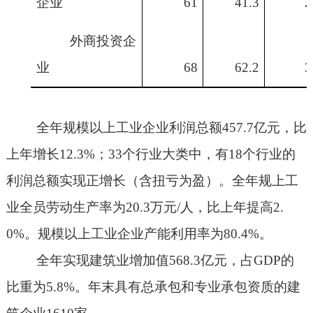
企业
61
41.3
2
外商投资企
业
68
62.2
3
全年规模以上工业企业利润总额
4
57.7
亿元，比
上年增长
12.3%
；
33
个行业大类中，有
18
个行业的
利润总额实现正增长（含扭亏为盈）。全年规上工
业全员劳动生产率为
20.3
万元
/
人，比上年提高
2.
0%
。规模以上工业企业产能利用率为
80.
4%
。
全年实现建筑业增加值
568.3
亿元，占
GDP
的
比重为
5.8%
。年末具有总承包和专业承包资质的建