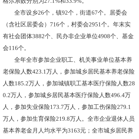
格尔系数分别为
27.1%
和
33.9%
。
全市设乡
26
个，镇
92
个，街道
67
个。居委会
（含社区居委会）
716
个，村委会
2951
个。年末实
有社会团体
3882
个、民办非企业单位
4908
个、基金
会
116
个。
全年全市参加企业职工、机关事业单位基本养
老保险人数
423.1
万人，参加城乡居民基本养老保险
人数
185.2
万人，参加城镇职工基本医疗保险人数
28
0.2
万人，参加城乡居民基本医疗保险人数
496.4
万
人，参加失业保险
173.7
万人，参加工伤保险
279.1
万人，参加生育保险
219.8
万人。全市企业退休人员
基本养老金月人均水平为
3163
元；全市城乡居民养