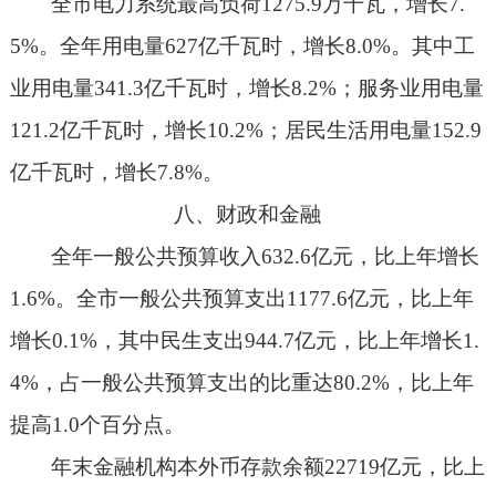
全市电力系统最高负荷
1275.9
万千瓦，增长
7.
5%
。全年用电量
627
亿千瓦时，增长
8.0%
。其中工
业用电量
341.3
亿千瓦时，增长
8.2%
；服务业用电量
121.2
亿千瓦时，增长
10.2%
；居民生活用电量
152.9
亿千瓦时，增长
7.8%
。
八、财政和金融
全年一般公共预算收入
632.6
亿元，比上年增长
1.6%
。全市一般公共预算支出
1177.6
亿元，比上年
增长
0.1%
，其中民生支出
944.7
亿元，比上年增长
1.
4%
，占一般公共预算支出的比重达
80.2%
，比上年
提高
1.0
个百分点。
年末金融机构本外币存款余额
22719
亿元，比上