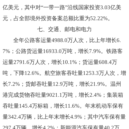
亿美元，其中对
“
一带一路
”
沿线国家投资
3.03
亿美
元，占全部境外投资备案总额比重为
52.22%
。
七、交通、邮电和电力
全年公路客运量
4988.0
万人次，比上年增长
6.
7%
；公路货运量
16933.0
万吨，增长
7.9%
。铁路客
运量
2791.6
万人次，增长
10.1%
；货运量
608.4
万
吨，下降
12.6
%
。航空旅客吞吐量
1253.3
万人次，增
长
7.2%
；货邮吞吐量
12.9
万吨，增长
21.9%
。温州
港完成货物吞吐量
9021.1
万吨，增长
2.4%
；集装箱
吞吐量
145.4
万标箱，增长
11.6%
。年末机动车保有
量
342.4
万辆，比上年末增长
4.9%
；其中汽车保有量
297.4
万辆，增长
4.2%
；新能源汽车保有量
40.2
万