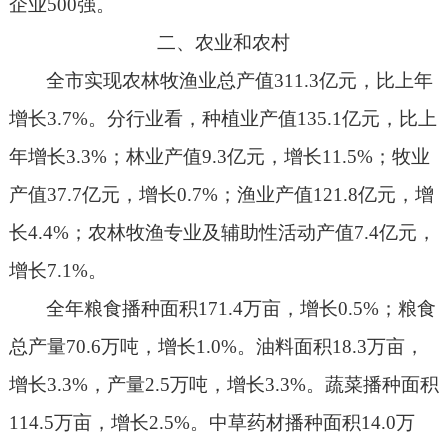
企业
500
强。
二、农业和农村
全市实现农林牧渔业总产值
311.3
亿元，比上年
增长
3.7%
。分行业看，种植业产值
135.1
亿元，比上
年增长
3.3%
；林业产值
9.3
亿元，增长
11.5%
；牧业
产值
37.7
亿元，增长
0.7%
；渔业产值
121.8
亿元，增
长
4.4%
；农林牧渔专业及辅助性活动产值
7.4
亿元，
增长
7.1%
。
全年粮食播种面积
171.4
万亩，增长
0.5%
；粮食
总产量
70.6
万吨，增长
1.0%
。油料面积
18.3
万亩，
增长
3.3%
，产量
2.5
万吨，增长
3.3%
。蔬菜播种面积
114.5
万亩，增长
2.5%
。中草药材播种面积
14.0
万