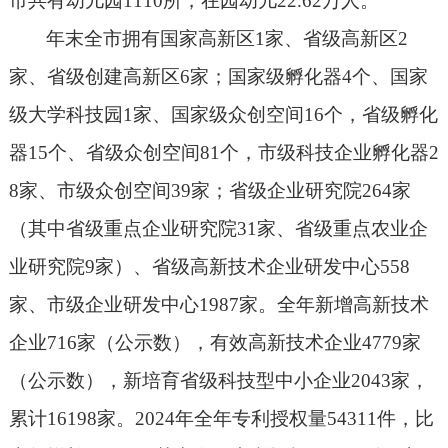
市共有幼儿园
1110
所，在园幼儿
22.62
万人。
年末全市拥有国家高新区
1
家、省级高新区
2
家、省级创建高新区
6
家；国家级孵化器
4
个、国家
级大学科技园
1
家、国家级众创空间
16
个，省级孵化
器
15
个、省级众创空间
81
个，市级科技企业孵化器
2
8
家、市级众创空间
39
家；省级企业研究院
264
家
（其中省级重点企业研究院
31
家、省级重点农业企
业研究院
9
家）、省级高新技术企业研发中心
558
家、市级企业研发中心
1987
家。全年新增高新技术
企业
716
家（公示数），有效高新技术企业
4779
家
（公示数），新培育省级科技型中小企业
2043
家，
累计
16198
家。
2024
年全年专利授权量
54311
件，比