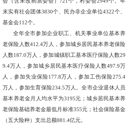
会（含
未改制
居委会）
7
21
个，村委会
29
49
个。年
末实有社会团体
3830
个、民办非企业单位
4322
个、
基金会
11
2
个。
全年全市参加企业职工、机关事业单位基本养
老保险人数
4
12.4
万人，参加城乡居民基本养老保险
人数
18
7.0
万人，参加城镇职工基本医疗保险人数
29
9.4
万人，参加城乡居民基本医疗保险人数
49
7.9
万
人，参加失业保险
17
7.8
万人，参加工伤保险
27
5.4
万人，参加生育保险
2
34.5
万人。全市企业退休人员
基本养老金月人均水平为
31
95
元；城乡居民
基本
养
老保险基础养老金最低月标准
355
元；社会保险基金
（五大险种）支出总额
8
81.4
亿元。