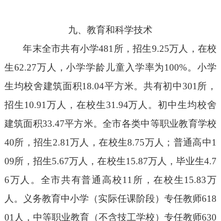
九、教育和科学技术
年末全市共有小学
481
所，招生
9.25
万人，在校
生
62.27
万人，小学学龄儿童入学率为
100%
。小学
生均校舍建筑面积
18.04
平方米。共有初中
301
所，
招生
10.91
万人，在校生
31.94
万人。初中生均校舍
建筑面积
33.47
平方米。全市各类中等职业教育学校
40
所，招生
2.81
万人，在校生
8.75
万人；普通高中
1
09
所，招生
5.67
万人，在校生
15.87
万人，毕业生
4.7
6
万人。全市共有普通高校
11
所，在校生
15.83
万
人。义务教育中小学（实际任课阶段）专任教师
618
01
人，中等职业教育（不含技工学校）专任教师
630