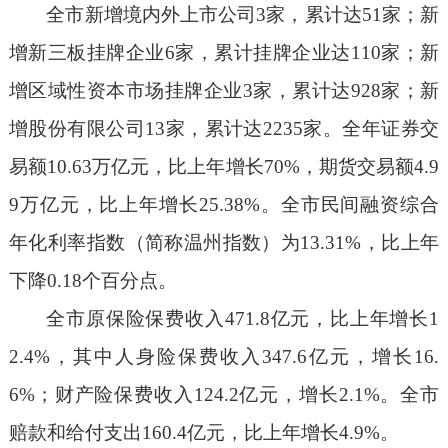
全市新增境内外上市公司
3
家，累计达
51
家；新
增新三板挂牌企业
6
家，累计挂牌企业达
110
家；新
增区域性资本市场挂牌企业
3
家，累计达
928
家；新
增股份有限公司
13
家，累计达
2235
家。
全年证券交
易额
10.63
万亿元，比上年增长
70%
，期货交易额
4.9
9
万亿元，比上年增长
25.38%
。全市民间融资综合
年化利率指数（简称温州指数）为
13.
31
%
，比上年
下降
0.18
个百分点。
全市原保险保费收入
471.8
亿元，比上年增长
1
2.4
%
，其中人身险保费收入
347.6
亿元，增长
16.
6
%
；财产险保费收入
124.2
亿元，增长
2.1
%
。全市
赔款和给付支出
160.4
亿元，比上年增长
4.9
%
。