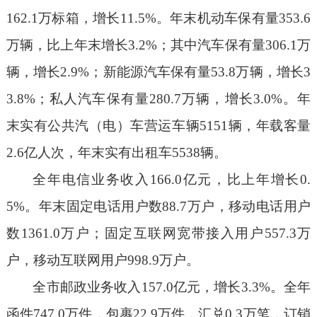
1
62.1
万标箱，增长
11.
5
%
。年末机动车保有量
3
53.6
万辆，比上年末增长
3.2
%
；其中汽车保有量
306.1
万
辆，增长
2.9
%
；新能源汽车保有量
53.8
万辆，增长
3
3.8
%
；
私人汽车保有量
280.7
万辆，增长
3.0
%
。
年
末实有公共汽（电）车营运车辆
5
15
1
辆，年载客量
2.
6
亿人次，年末实有出租车
5538
辆。
全年电信业务
收入
1
6
6.0
亿元，比上年增长
0.
5
%
。
年末固定电话用户数
88.7
万户，移动电话用户
数
1
3
61.0
万户；固定互联网宽带接入用户
557.3
万
户，移动互联网用户
998.9
万户。
全市邮政业务
收入
157.0
亿元，增长
3.3
%
。全年
函件
7
47.0
万件，包裹
2
2.9
万件，汇兑
0.
3
万笔，订销