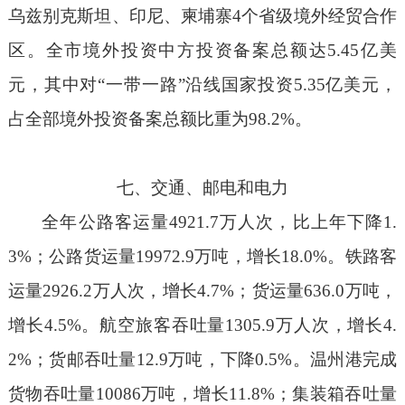
乌兹别克斯坦、印尼、柬埔寨
4
个省级境外经贸合作
区。全市境外投资中方投资备案总额达
5.45
亿美
元，其中对
“
一带一路
”
沿线国家投资
5.35
亿美元，
占全部境外投资备案总额比重为
98.
2
%
。
七、交通、邮电和电力
全年公路
客运量
4921.7
万人次，比上年下降
1.
3%
；公路货运量
19972.9
万吨，增长
18.0%
。
铁路客
运量
2
926.2
万人次，
增长
4.7
%
；货运量
6
36.0
万吨，
增长
4.5
%
。航空旅客吞吐量
1
305.9
万人次，
增长
4.
2
%
；货邮吞吐量
12.9
万吨，
下降
0.5
%
。温州港完成
货物吞吐量
10086
万吨，
增长
11.8
%
；集装箱吞吐量