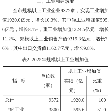
三、工业和建筑业
全市规模以上工业企业
9372
家，实现工业增加
值
1920.0
亿元，增长
10.3%
。其中轻工业增加值
595.
6
亿元，增长
8.1%
，重工业增加值
1324.5
亿元，增长
11.2%
。规模以上工业销售产值
9319.3
亿元，增长
7.
6%
，其中出口交货值
1162.7
亿元，增长
9.8%
。
表
2
2025
年规模以上工业增加值
规上工业增加值
单位数
指
标
实绩（亿
比重
（家）
元）
（
%
）
总计
9372
1920.0
100
#
轻工业
3800
595.6
31.0