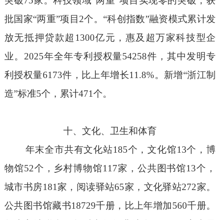
突破
75
家。科技领域“两重”项目实现零的突破
，
获
批国家
“两重”项目
2
个。“科创指数”融资模式累计发
放无抵押贷款超
1300
亿元
，
惠及超万家科技型企
业。
202
5
年全年专利授权量
54
258
件
，
其中发明专
利授权量
6173
件
，比上年增长
11.8%
。新增
“
浙江制
造
”
标准
5
个
，
累计
4
71
个。
十、文化、卫生和体育
年末全市共有文化站
185
个，文化馆
13
个，博
物馆
52
个，乡村博物馆
117
家，公共图书馆
13
个，
城市书房
181
家，阅读驿站
65
家，文化驿站
272
家。
公共图书馆藏书
18729
千册，比上年增加
560
千册。