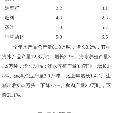
油菜籽
2.2
3.1
糖料
4.3
2.3
茶叶
1.0
5.7
中草药材
5.0
6.6
全年水产品总产量
81.3
万吨，增长
3.2%
，其中
海水产品产量
72.8
万吨，增长
3.3%
。海水养殖产量
3
3.9
万吨，增长
7.8%
；淡水养殖产量
3.3
万吨，增长
2.
8%
。远洋渔业产量
2.0
万吨，比上年增长
1.4%
。生
猪出栏
95.2
万头，下降
7.7%
。禽肉产量
2.2
万吨，
下
降
21.1%
。