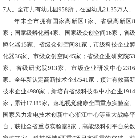
7
人。全市共有幼儿园
958
所，在园幼儿
21.35
万人。
年末全市拥有国家高新区
1
家、省级高新区
8
家；国家级孵化器
4
家、国家级众创空间
16
家，省级
孵化器
15
家、省级众创空间
81
家，市级科技企业孵
化器
36
家、市级众创空间
45
家；省级企业研究院
53
家、省级研究院
913
家、市级企业研发中心
2316
家。全年新认定高新技术企业
541
家，预计有效高新
技术企业
4980
家，新培育省级科技型中小企业
1914
家，累计
17385
家。落地视觉健康全国重点实验室、
国家风力发电技术创新中心浙江中心等重大战略平
台
，
获批全省重点实验室
8
家
，
高能级科创平台总数