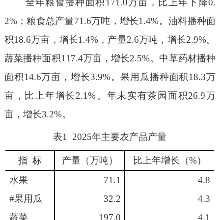
全年粮食播种面积
171.0
万亩，比上年下降
0.
2%
；粮食总产量
71.6
万吨，增长
1.4%
。油料
播种
面
积
18.6
万亩，增长
1.4%
，产量
2.6
万吨，增长
2.9%
。
蔬菜播种面积
117.4
万亩，增长
2.5%
。中草药材播种
面积
14.6
万亩，增长
3.9%
。果用瓜播种面积
18.3
万
亩，比上年增长
2.1%
。年末实有茶园面积
26.9
万
亩，增长
3.2%
。
表
1
2025
年主要农产品产量
指
标
产量（万吨）
比上年增长（
%
）
水果
71.1
4.8
#
果用瓜
32.2
4.3
蔬菜
197.0
4.1