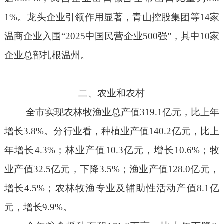
1
%
。
龙头企业引领作用显著，青山控股集团等
14
家
温商企业入围“
2025
中国民营企业
500
强”，其中
10
家
企业总部扎根温州。
二、农业和农村
全市实现农林牧渔业总产值
319.1
亿元，比上年
增长
3.8%
。分行业看，种植业产值
140.2
亿元，比上
年增长
4.3%
；林业产值
10.3
亿元，增长
10.6%
；牧
业产值
32.5
亿元，下降
3.5%
；渔业产值
128.0
亿元，
增长
4.5%
；农林牧渔专业及辅助性活动产值
8.1
亿
元，增长
9.9%
。