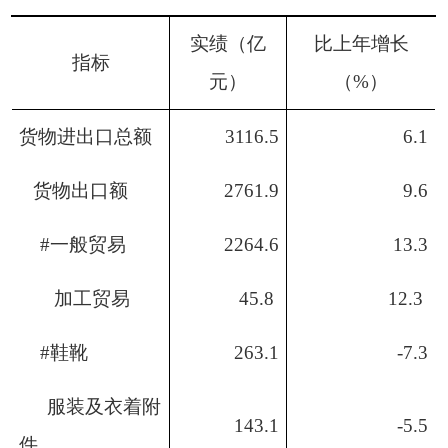
实绩（亿
比上年增长
指标
元）
（
%
）
货物进出口总额
3116.5
6.1
货物出口额
2761.9
9.6
#
一般贸易
2264.6
1
3
.3
加工贸易
4
5
.
8
1
2.3
#
鞋
靴
263.1
-7.3
服装及衣着附
143.1
-5.5
件