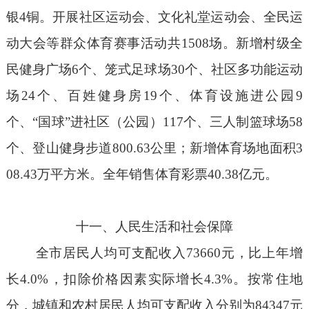
银
4
铜。开展社区运动会、文化礼堂运动会、全民运
动大会等群众体育赛事活动共
1508
场。新增村级全
民健身广场
6
个、笼式足球场
30
个、社区多功能运动
场
24
个、百姓健身房
19
个、体育设施进公园
9
个、
“
国球
”
进社区（公园）
117
个、三人制篮球场
58
个、登山健身步道
800.63
公里；新增体育场地面积
3
08.43
万平方米。全年
销售
体育彩票
40.38
亿元。
十一、人民生活和社会保障
全市居民人均可支配收入
73660
元，比上年增
长
4.0%
，扣除价格因素实际增长
4.3%
。按常住地
分，城镇和农村居民人均可支配收入分别为
84347
元