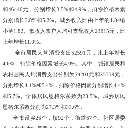
和
46446
元，分别增长
3.5%
和
4.9%
，扣除价格因素
分别增长
3.8%
和
5.2%
。城乡收入比由上年的
1.84
缩
小至
1.82
。低收入农户人均可支配收入
23815
元，比
上年增长
11.0%
。
全市居民人均消费支出
52591
元，比上年增长
4.6%
，扣除价格因素增长
4.9%
。其中，城镇居民和
农村居民人均消费支出分别为
59201
元和
35758
元，
分别增长
4.1%
和
5.4%
，扣除价格因素分别增长
4.4%
和
5.7%
。全体居民恩格尔系数为
28.5%
。城乡居民
恩格尔系数分别为
27.3%
和
33.6%
。
全市设乡
26
个，镇
92
个，街道
67
个。社区居委