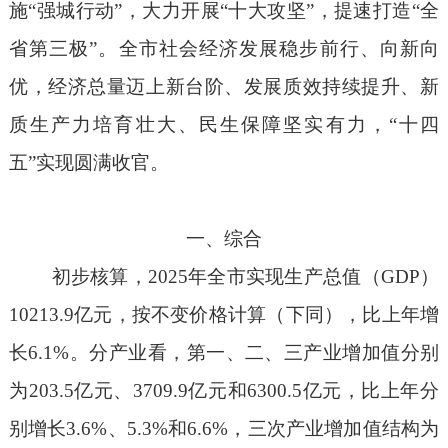
施
“强城行动”，大力开展“十大攻坚”，提速打造“全
省第三极”。全市
社会
经济
发展稳步前行、向新向
优，
经济总量迈上新台阶、发展质效
持续
提升、新
质生产力培育壮大、民生保障坚实有力，
“十四
五”实现圆满收官。
一、综合
初步核算，
202
5
年
全市实现生产总值
（
GDP
）
10213.9
亿元
，按
不变
价格计算（下同），比上年增
长
6.1
%
。分产业看，第一、二、三产业增加值分别
为
203.5
亿元
、
3709.9
亿元
和
6300.5
亿元
，比上年分
别增长
3.6
%
、
5.3
%
和
6.6
%
，
三次产业增加值结构
为