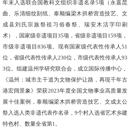
年末入选联合国教科文组织非遗名录
5
项（永嘉昆
曲、乐清细纹刻纸、泰顺编梁木拱桥营造技艺、文
成县刘氏宗族祭祖习俗春祭、瑞安木活字印刷
术），国家级非遗项目
35
项，省级非遗项目
159
项，
市级非遗项目
836
项。现有国家级代表性传承人
51
位，省级代表性传承人
230
位，市级代表性传承人
93
3
位。组建温州学研究联合会，成立国际传播中心，
《温州：城市主干道为文物保护让路，再现千年古
港宏阔景象》荣获
2023
年度全国文物事业高质量发
展十佳案例，泰顺编梁木拱桥营造技艺、文成太公
祭入选人类非遗代表作名录，
9
个村入选省艺术乡建
特色村、数量全省第
1
。