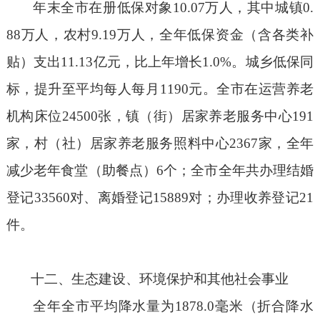
年末全市在册低保对象
10.
07
万人，其中城镇
0.
88
万人，农村
9.19
万人，全年低保资金（含各类补
贴）支出
11.
13
亿元，比上年增长
1.0
%
。城乡低保同
标，提升至平均每人每月
1190
元。全市在运营养老
机构床位
24500
张，
镇（街）居家养老服务中心
1
91
家，村（社）居家养老服务照料中心
236
7
家，全年
减少
老年食堂（助餐点）
6
个
；全市全年共办理结婚
登记
33560
对、离婚登记
15889
对；办理收养登记
21
件。
十二、生态建设、环境保护和其他社会事业
全年全市平均降水量为
1878.0
毫米（折合降水