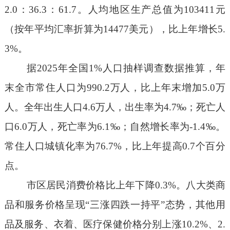
2.0
：
36.3
：
61.7
。
人均地区生产总值为
103411
元
（按年平均汇率折算为
14477
美元），比上年增长
5.
3%
。
据
2025
年全国
1%
人口抽样调查数据推算，年
末全市常住人口为
990.2
万人，比上年末增加
5.0
万
人。全年出生人口
4.6
万人，出生率为
4.7
‰；死亡人
口
6.0
万人，死亡率为
6.1
‰；自然增长率为
-1.4
‰。
常住人口城镇化率为
76.7%
，比上年提高
0.7
个百分
点。
市区
居民消费价格比上年
下降
0.3%
。
八大类商
品和服务价格呈现
“
三
涨
四
跌
一持平
”态势
，
其他用
品
及
服务、衣着、医疗保健价格分别上涨
10.2
%
、
2.