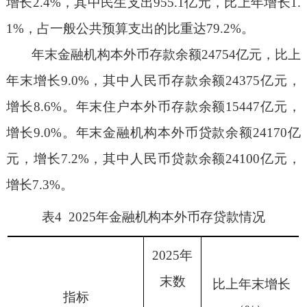
增长
2.4
%
，其中民生支出
9
55.1
亿元，比上年增长
1.
1
%
，占一般公共预算支出的比重达
79
.2
%
。
年末金融机构本外币存款余额
24754
亿元，比上
年末增长
9.0
%
，其中人民币存款余额
2
4375
亿元，
增长
8
.6
%
。年末住户
本外币
存款余额
1
5447
亿元，
增长
9.0
%
。年末金融机构本外币贷款余额
24170
亿
元，增长
7.2
%
，其中人民币贷款余额
2
4100
亿元，
增长
7.
3
%
。
表
4
202
5
年金融机构
本外币
存贷款情况
202
5
年
末数
比上年末增长
指标