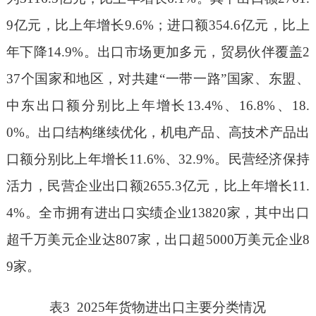
9
亿元，比上年增长
9.6
%
；进口额
354.6
亿元，比上
年下降
14.9%
。出口市场更加多元，贸易伙伴覆盖
2
37
个国家和地区，对共建“一带一路”国家、东盟、
中东出口额分别比上年增长
13.4
%
、
16.8
%
、
18.
0
%
。出口结构继续优化，机电产品、高技术产品出
口额分别比上年增长
11.6
%
、
32.9
%
。民营经济保持
活力，民营企业出口额
2655.3
亿元，比上年增长
11.
4%
。全市拥有进出口实绩企业
13820
家，其中出口
超千万美元企业达
807
家，出口超
5000
万美元企业
8
9
家。
表
3
202
5
年货物进出口主要分类情况