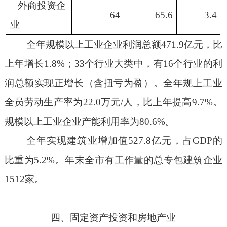
外商投资企
64
65.6
3.4
业
全年规模以上工业企业利润总额
471.9
亿元，比
上年增长
1.8%
；
33
个行业大类中，有
16
个行业的利
润总额实现正增长（含扭亏为盈）。全年规上工业
全员劳动生产率为
22.0
万元
/
人，比上年提高
9.7%
。
规模以上工业企业产能利用率为
80.6%
。
全年实现建筑业增加值
527.8
亿元，占
GDP
的
比重为
5.2%
。年末全市有工作量的总专包建筑企业
1512
家。
四、固定资产投资和房地产业