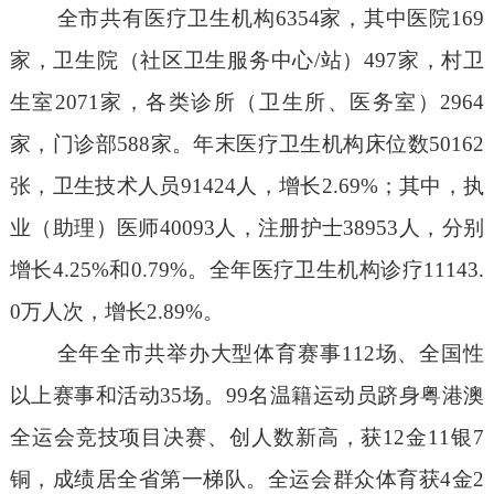
全市共有医疗卫生机构
6354
家，其中医院
169
家，卫生院（社区卫生服务中心
/
站）
497
家，村卫
生室
2071
家，各类诊所（卫生所、医务室）
2964
家，门诊部
588
家。年末医疗卫生机构床位数
50162
张，卫生技术人员
91424
人，增长
2.69%
；其中，执
业（助理）医师
40093
人，注册护士
38953
人，分别
增长
4.25%
和
0.79%
。全年医疗卫生机构诊疗
11143.
0
万人次，增长
2.89%
。
全年全市共举办大型体育赛事
112
场、全国性
以上赛事和活动
35
场
。
99
名温籍运动员跻身粤港澳
全运会竞技项目决赛、创人数新高，获
12
金
11
银
7
铜，成绩居全省第一梯队。全运会群众体育获
4
金
2