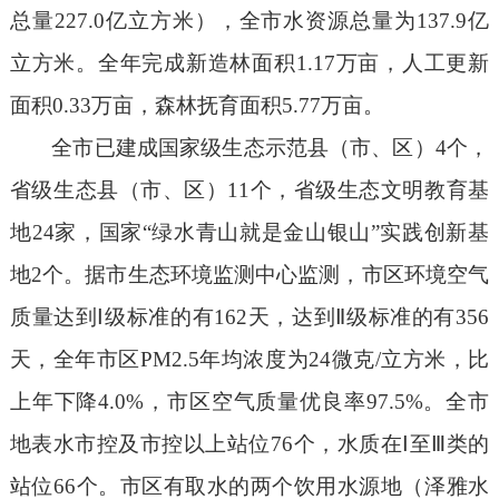
总量
227.0
亿立方米），全市水资源总量为
1
37.9
亿
立方米。全年完成新造林面积
1.17
万亩，人工更新
面积
0.33
万亩，森林抚育面积
5.77
万亩。
全市已建成国家级生态示范县（市、区）
4
个，
省级生态县（市、区）
11
个，省级生态文明教育基
地
24
家，国家“绿水青山就是金山银山”实践创新基
地
2
个。据市生态环境监测中心监测，市区环境空气
质量达到Ⅰ级标准的有
162
天，达到Ⅱ级标准的有
356
天，全年市区
PM2.5
年均浓度为
24
微克
/
立方米，比
上年下降
4.0%
，市区空气质量优良率
97.5%
。全市
地表水市控及市控以上站位
76
个，水质在Ⅰ至Ⅲ类的
站位
66
个。市区有取水的两个饮用水源地（泽雅水