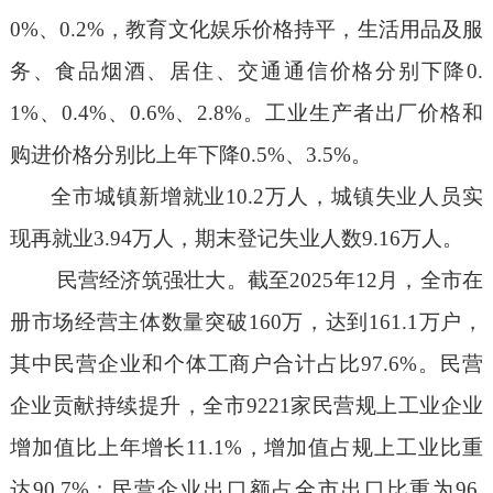
0
%
、
0.2
%
，教育文化娱乐价格持平，生活用品及服
务、食品烟酒、居住、交通通信价格分别下降
0.
1%
、
0.4%
、
0.6%
、
2.8%
。工业生产者出厂价格和
购进价格
分别比上年下降
0.5%
、
3.5%
。
全市城镇新增就业
10.2
万人
，
城镇失业人员实
现再就业
3.94
万人
，期末
登记失业人数
9.16
万人
。
民营经济筑强壮大。
截
至
2025
年
12
月，全市在
册市场经营主体数量突破
160
万，达到
161.1
万户，
其中民营企业和个体工商户合计占比
97.6%
。民营
企业贡献持续提升，全市
9221
家民营规上工业企业
增加值
比上年增长
11.1%
，增加值占规上工业比重
达
90.7
%
；
民营企业
出口额
占全市出口比重为
96.