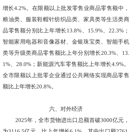
增长
4.2%
。在限额以上批发零售业商品零售额中，
粮油类、服装鞋帽针纺织品类、家具类等生活类商
品零售额分别比上年增长
13.8%
、
15.9%
、
22.3%
；
智能家用电器和音像器材、金银珠宝类、智能手机
类等升级类商品零售额比上年分别增长
20.3%
、
13.
1%
、
28.0%
；新能源汽车零售额比上年增长
4.9%
。
全市限额以上批零企业通过公共网络实现商品零售
额比上年增长
20.8%
。
六、对外经济
2025
年，全市货物进出口总额首破
3000
亿元，
为
3116.5
亿元，比上年增长
6.1%
。其中出口额
2761.