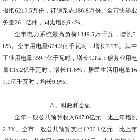
报纸
6210.5
万份，订销杂志
186.8
万份。全市快递业
务量
2
6.1
亿件，同比增长
6
.4%
。
全市电力系统最高负荷
1
349.5
万千瓦，增长
5.
8
%
。全年用电量
6
74.2
亿千瓦时，增长
7.5
%
。其中
工业用电量
3
59.3
亿千瓦时，
增长
5.3
%
；服务业用电
量
135.2
亿千瓦时，增长
1
1.6
%
；居民生活用电量
1
6
7.9
亿千瓦时，增长
9.9
%
。
八、财政和金融
全年
一般公共预算收入
6
47.0
亿元，
比上年增长
2.3
%
。
全市
一般公共预算支出
1
206.1
亿元，比上年