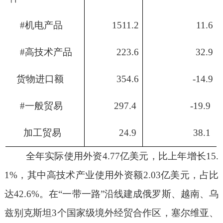
#
机电产品
1511.2
11.6
#
高技术产品
223.6
32.9
货物进口额
354.6
-14.9
#
一般贸易
297.4
-1
9.9
加工贸易
24.9
38.1
全年实际使用外资
4.
77
亿美元，
比上年增长
15.
1%
，
其中高技术产业使用外资额
2.03
亿美元，占比
达
42.6%
。
在
“
一带一路
”
沿线建成俄罗斯、越南、乌
兹别克斯坦
3
个国家级境外经贸合作区，塞尔维亚、