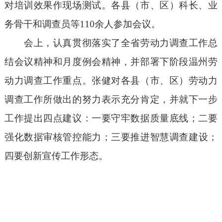
对培训
效果
作现场测
试。
各县（市、区）科长、业
务骨干和调查员等
110余人参加会议。
会上，
认真
贯彻落实了全省劳动力调查工作总
结会议
精神和
月度例会精神
，并
部署
下阶段温州劳
动力调查
工作
重
点。张健对各县（市、区）劳动力
调查工作所做出的努力表示充分肯定，并就下一步
工作提出四点建议：一要
守牢
数据
质量底线
；二要
强化
数据
审核
管控
能力；三要
推进
智慧调查建设
；
四要
创新宣传工作形态
。