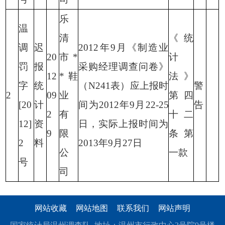
乐
温
清
《统
调
迟
2012
年
9
月《制造业
20
市
*
计
罚
报
采购经理调查问卷》
12
*
鞋
法》
字
统
（
N241
表）应上报时
警
2
09
业
第四
[20
计
间为
2012
年
9
月
22-25
告
2
有
十二
12]
资
日，实际上报时间为
9
限
条第
2
料
2013
年
9
月
27
日
公
一款
号
司
网站收藏
网站地图
联系我们
网站声明