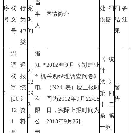
当
序
罚
行
案
处罚
罚
备
事
案情简介
号
文
为
时
依据
结
注
人
号
种
间
果
类
温
浙
《统
调
迟
江
*
2012
年
9
月《制造业
20
计
罚
报
*
机
采购经理调查问卷》
12
法》
字
统
电
（
N241
表）应上报时
警
1
09
第四
[20
计
有
间为
2012
年
9
月
22-25
告
2
十二
12]
资
限
日，实际上报时间为
9
条第
1
料
公
2013
年
9
月
26
日
一款
号
司