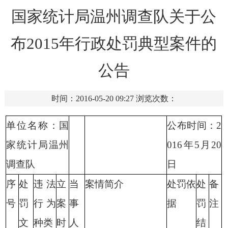
国家统计局温州调查队关于公
布2015年行政处罚典型案件的
公告
时间：2016-05-20 09:27
浏览次数：
单位名称：国
公布时间：
2
家统计局温州
016
年
5
月
20
调查队
日
序
处
违法
立
当
案情简介
处罚依
处
备
号
罚
行为
案
事
据
罚
注
文
种类
时
人
结