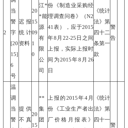
江
*
份《制造业采购经
当
20
《统计
*
能
理调查问卷》（
N2
警
迟报
15
法》第
源
41
表），应于
2015
警
2
字
统计
09
四十二
有
年
8
月
22-25
日之间
告
[20
资料
1
条第一
限
上报，实际上报时
15]
0
款
公
间为
2015
年
8
月
26
6
司
日
号
温
调
**
上报的
2015
年
4
月
《统计
当
提供
集
份《工业生产者出
法》第
20
警
不真
团
厂价格月报表》
四十一
15
警