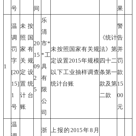
号
间
果
乐
温
未按
警
清
调
照国
《统计
告
20
市
*
罚
家有
未按照国家有关规
法》第
并
15
*
工
字
关规
定设置
2015
年规模
四十二
罚
1
09
具
[20
定设
以下工业抽样调查
条第一
款
2
有
15]
置统
统计台账
款及第
15
5
限
1
计台
二款
00
公
号
账
元
司
温
浙
上报的
2015
年
8
月
调