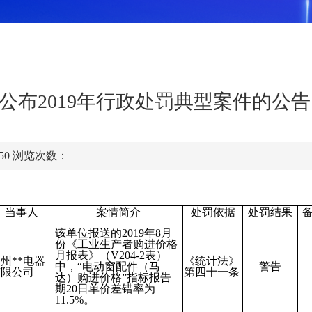
公布2019年行政处罚典型案件的公告
:50
浏览次数：
当事人
案情简介
处罚依据
处罚结果
该单位报送的2019年8月
份《工业生产者购进价格
月报表》（V204-2表）
州**电器
《统计法》
中，“电动窗配件（马
警告
有限公司
第四十一条
达）购进价格”指标报告
期20日单价差错率为
11.5%。