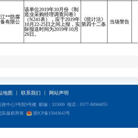
该单位2019年10月份《制
造业采购经理调查问卷》
江**防腐
（N241表），应于2019年
《统计法》
设备有限公
当场警告
10月22-25日之间上报，实
第四十二条
司
际报送时间为2019年10月
26日。
站地图
联系我们
网站声明
号院9号楼 邮编：325009 电话：0577-88966855
总队版权所有
浙ICP备15043643号