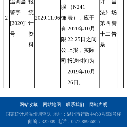
温调当
报
计
当
服
（N241
警字
统
法》
场
2
2020.11.06
饰
表），应于
[2020]1
计
第四
警
有
2020年10月
号
资
十二
告
限
22-25日之间
料
条
公
上报，实际
司
报送时间为
2019年10月
26日。
网站收藏
网站地图
联系我们
网站声明
国家统计局温州调查队 地址：温州市行政中心3号院9号楼
邮编：325009 电话：0577-88966855