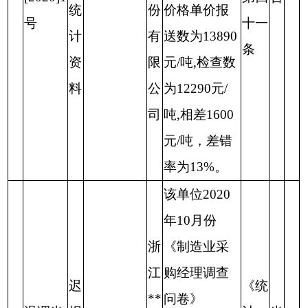
统
份
价格单价报
号
十一
计
有
送数为13890
条
资
限
元/吨,检查数
料
公
为12290元/
司
吨,相差1600
元/吨，差错
率为13%。
该单位2020
年10月份
浙
《制造业采
江
购经理调查
迟
《统
**
问卷》