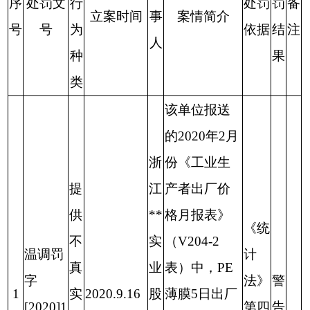
序
处罚文
行
处罚
罚
备
立案时间
事
案情简介
号
号
为
依据
结
注
人
种
果
类
该单位报送
的2020年2月
浙
份《工业生
提
江
产者出厂价
供
**
格月报表》
《统
不
实
（V204-2
温调罚
计
真
业
表）中，PE
字
法》
警
1
实
2020.9.16
股
薄膜5日出厂
[2020]1
第四
告