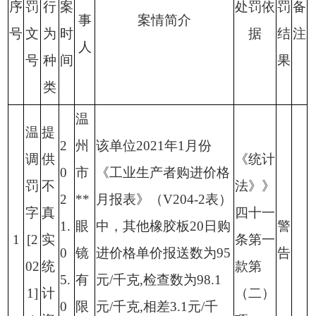
序
罚
行
案
处罚依
罚
备
事
案情简介
号
文
为
时
据
结
注
人
号
种
间
果
类
温
温
提
2
州
该单位
2021
年
1
月份
调
供
《统计
0
市
《工业生产者购进价格
罚
不
法》》
2
**
月报表》（
V204-2
表）
字
真
四十一
1.
眼
中，其他橡胶板
20
日购
警
1
[2
实
条第一
0
镜
进价格单价报送数为
95
告
02
统
款第
5.
有
元
/
千克
,
检查数为
98.1
1]
计
（二）
0
限
元
/
千克
,
相差
3.1
元
/
千