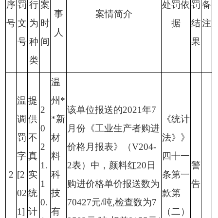
序
罚
行
案
处罚依
罚
备
事
案情简介
号
文
为
时
据
结
注
人
号
种
间
果
类
温
温
提
州
*
2
该单位报送的
2021
年
7
调
供
*
新
《统计
0
月份《工业生产者购进
罚
不
材
法》》
2
价格月报表》（
V204-
字
真
料
四十一
1.
2
表）中，颜料红
20
日
警
2
[2
实
科
条第一
1
购进价格单价报送数为
告
02
统
技
款第
0.
70427
元
/
吨
,
检查数为
7
1]
计
有
（二）