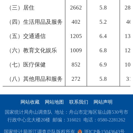
（三）居住
2662
5.8
28
（四）生活用品及服务
402
5.2
46
（五）交通通信
1205
6.4
13
（六）教育文化娱乐
1009
6.8
12
（七）医疗保健
852
6.9
10
（八）其他用品和服务
272
5.8
31
网站收藏
网站地图
联系我们
网站声明
国家统计局舟山调查队 地址：舟山市定海区翁山路530号市
行政中心北大楼20楼 邮编：316021 电话：0580-2281262
国家统计局浙江调查总队版权所有
浙ICP备15043643号