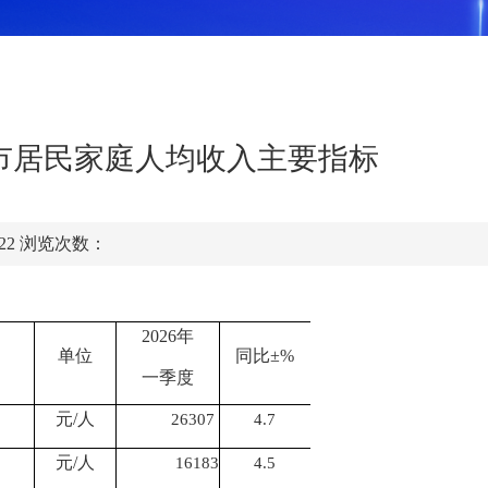
州市居民家庭人均收入主要指标
:22
浏览次数：
202
6年
单位
同比
±%
一季度
元
/人
26307
4.7
元
/人
16183
4.5