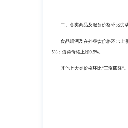
二、各类商品及服务价格环比变
食品烟酒及在外餐饮价格
环比
上
5
%
；
蛋类价格上涨
0.5
%
。
其他七大类价格环比
“三涨四降”