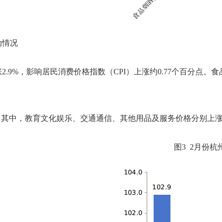
动情况
涨
2.9
%，影响居民消费价格指数（CPI）上涨约0.
77
个百分点。
食
。其中，
教育文化娱乐、
交通通信、其他用品及服务
价格
分别上
图
3
2月份
杭