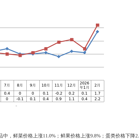
品中，
鲜菜价格上涨
11.0
%
；
鲜果价格上涨
9.8
%
；
蛋类价格下降
2