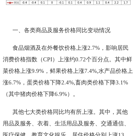
一、各类商品及服务价格同比变动情况
食品烟酒
及在外餐饮
价格
上涨
2.7
%
，影响居民
消费价格指数（
CPI）
上涨
约
0.
72
个百分点。
其中鲜
菜价格
上涨
9.9
%，鲜果价格上涨
7.4
%,
水产品价格上
涨
6.7%，
蛋类价格下降
2.4
%
,畜肉类价格下降
3.1
%
（
其中
猪肉价格下降
6.9
%）。
其他七大类价格同比均有所上涨。其中，其他
用品及服务
、
衣着、生活用品及服务、交通通信
、
医疗保健、教育文化娱乐、居住价格分别上涨
13.