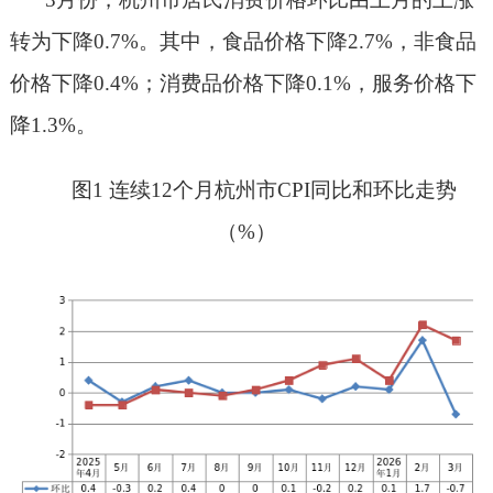
转为
下降
0.7%
。
其中，食品价格
下降
2.7
%，非食品
价格
下降
0.4
%；消费品价格
下降
0.1%
，服务价格
下
降
1.3
%。
图
1
连续
12个月杭州市CPI同比和环比走势
（%）