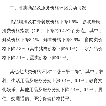
二、各类商品及服务价格环比变动情况
食品烟酒
及在外餐饮
价格
下降
1.6
%，影响居民
消费价格指数（CPI）
下降
约
0.
42
个百分点。其中，
鲜
菜
价格
下降
8.1
%
，
鲜果价格
下降
3.9
%
，
畜肉类价
格
下降
2.8
%（
其中
猪肉价格
下降
5.1
%）
，
水产品价
格
下降
2.1
%，蛋类价格
下降
0.9
%
。
其他七大类价格环比
“
二
涨三
平
二降
”。其中，
衣
着、
生活用品及服务
分别上涨
0.4%、0.1%；教育文
化娱乐
、其他用品及服务
分别下降
2.4%、0.9%；
居
住
、
交通通信
、
医疗保健
价格
持平
。