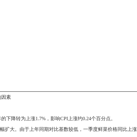
响因素
下降转为上涨1.7%，影响CPI上涨约0.24个百分点。
幅扩大
。
由于上年同期对比基数较低，一季度鲜菜价格同比上涨4