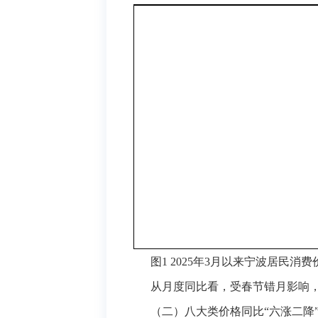
图1
2025年3月以来
宁波
居民消费
从月度同比看，受春节错月影响，1
（二）八大类
价格同比
“
六
涨
二
降