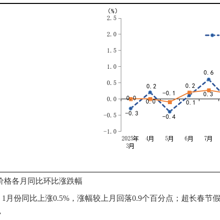
价格
各月同比环比
涨跌幅
月份同比上涨0.5%，涨幅较上月回落0.9个百分点；超长春节假
”