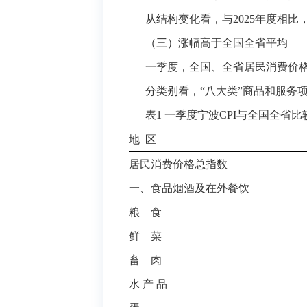
从结构变化看，与2025年度相
（三）
涨幅高于
全国
全省
平均
一季度，全国、全省居民消费价格同
分类别看，“八大类”商品和服务
表1 一季度宁波CPI与全国全省比
地 区
居民消费价格总指数
一、食品烟酒及在外餐饮
粮 食
鲜 菜
畜 肉
水 产 品