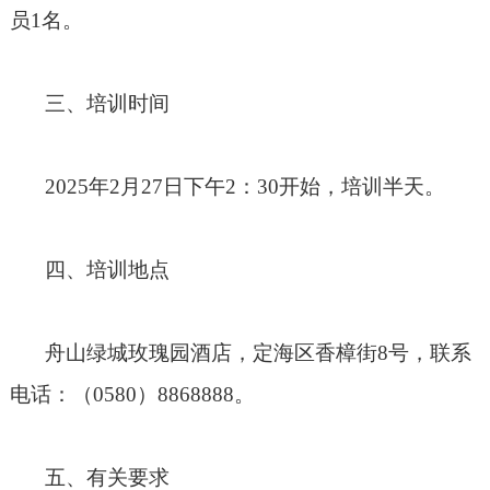
员
1
名。
三、培训时间
2025
年
2
月
27
日下午
2
：
30
开始，培训半天。
四、培训地点
舟山绿城玫瑰园酒店，定海区香樟街
8
号，联系
电话：（
0580
）
8868888
。
五、有关要求