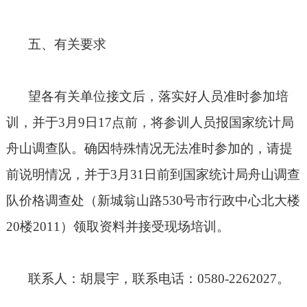
五、有关要求
望各有关单位接文后，落实好人员准时参加培
训，并于
3
月
9
日
17
点前，将参训人员报国家统计局
舟山调查队。确因特殊情况无法准时参加的，请提
前说明情况，并于
3
月
31
日前到国家统计局舟山调查
队价格调查处（新城翁山路
530
号市行政中心北大楼
20
楼
2011
）领取资料并接受现场培训。
联系人：胡晨宇，联系电话：
0580-2262027
。