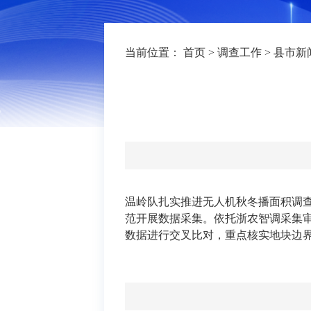
当前位置：
首页
>
调查工作
>
县市新
温岭队扎实推进无人机秋冬播面积调
范开展数据采集。依托
浙农智调采集
数据进行交叉比对，重点核实地块边界